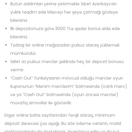
Bütün addımları yerinə yetirməklə 1xbet Azerbaycan
yukle təqdim edə biləcəyi hər şeyə çatmağı gözləyə
bilərsiniz.
İlk depozitonuza görə 3000 TLə qədər bonus əldə edə
bilərsiniz.
Tətbiqi bir online mağazadan pulsuz olaraq yükləmək
mümkündür.
1xBet az pulsuz mərclər şəklində heç bir depozit bonusu
vermir.
“Cash Out” funksiyasının mövcud olduğu mərclər oyun
kuponunun “Mənim mərclərim” bölməsində (canlı mərc)
və ya “Cash Out” bölməsində (oyun öncəsi mərclər)
müvafiq simvollar ilə göstərilir.
Digər online bahis saytlarından fərqli olaraq, minimum
depozit dərəcəsi çox aşağı. Bu site ödəmə variantı, mobil
platformalarda da dəstəklənir. İnvestisiya edin ya da pul