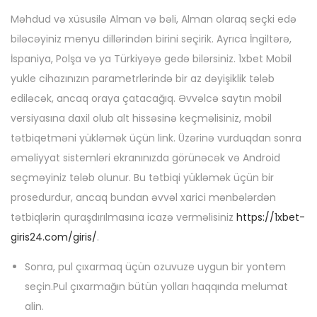
Məhdud və xüsusilə Alman və bəli, Alman olaraq seçki edə
biləcəyiniz menyu dillərindən birini seçirik. Ayrıca İngiltərə,
İspaniya, Polşa və ya Türkiyəyə gedə bilərsiniz. 1xbet Mobil
yukle cihazınızın parametrlərində bir az dəyişiklik tələb
ediləcək, ancaq oraya çatacağıq. Əvvəlcə saytın mobil
versiyasına daxil olub alt hissəsinə keçməlisiniz, mobil
tətbiqetməni yükləmək üçün link. Üzərinə vurduqdan sonra
əməliyyat sistemləri ekranınızda görünəcək və Android
seçməyiniz tələb olunur. Bu tətbiqi yükləmək üçün bir
prosedurdur, ancaq bundan əvvəl xarici mənbələrdən
tətbiqlərin quraşdırılmasına icazə verməlisiniz
https://1xbet-
giris24.com/giris/
.
Sonra, pul çıxarmaq üçün ozuvuze uygun bir yontem
seçin.Pul çıxarmağın bütün yolları haqqında melumat
alin.