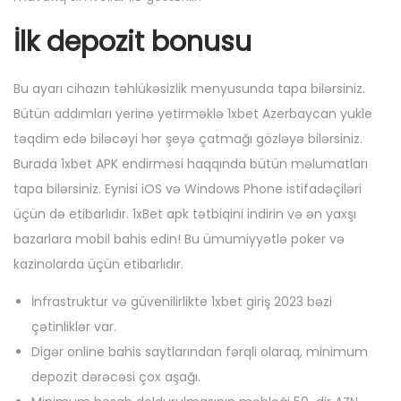
İlk depozit bonusu
Bu ayarı cihazın təhlükəsizlik menyusunda tapa bilərsiniz.
Bütün addımları yerinə yetirməklə 1xbet Azerbaycan yukle
təqdim edə biləcəyi hər şeyə çatmağı gözləyə bilərsiniz.
Burada 1xbet APK endirməsi haqqında bütün məlumatları
tapa bilərsiniz. Eynisi iOS və Windows Phone istifadəçiləri
üçün də etibarlıdır. 1xBet apk tətbiqini indirin və ən yaxşı
bazarlara mobil bahis edin! Bu ümumiyyətlə poker və
kazinolarda üçün etibarlıdır.
İnfrastruktur və güvenilirlikte 1xbet giriş 2023 bəzi
çətinliklər var.
Digər online bahis saytlarından fərqli olaraq, minimum
depozit dərəcəsi çox aşağı.