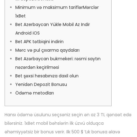
Minimum və maksimum tariflərMərclər
1xBet
Bet Azerbaycan Yükle Mobil Az Indir
Android iOS
Bet APK tətbiqini indirin
Mərc və pul çıxarma qaydaları
Bet Azərbaycan bukmekeri: rəsmi saytın
nəzərdən keçirilməsi
Bet şəxsi hesabınıza daxil olun
Yenidən Depozit Bonusu
Ödəmə metodları
Hansı ödəmə üsulunu seçsəniz seçin ən az 3 TL qənaət edə
bilərsiniz. 1xBet mobil bəhslərin ilk üzvü olduqca
əhəmiyyətsiz bir bonus verir. Ilk 500 $ ‘Lık bonusa əlavə