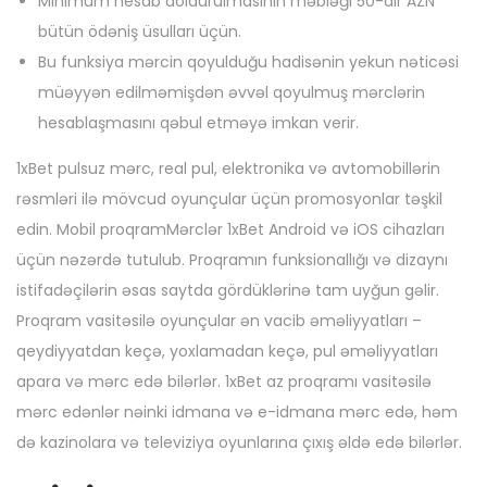
Minimum hesab doldurulmasının məbləği 50-dir AZN
bütün ödəniş üsulları üçün.
Bu funksiya mərcin qoyulduğu hadisənin yekun nəticəsi
müəyyən edilməmişdən əvvəl qoyulmuş mərclərin
hesablaşmasını qəbul etməyə imkan verir.
1xBet pulsuz mərc, real pul, elektronika və avtomobillərin
rəsmləri ilə mövcud oyunçular üçün promosyonlar təşkil
edin. Mobil proqramMərclər 1xBet Android və iOS cihazları
üçün nəzərdə tutulub. Proqramın funksionallığı və dizaynı
istifadəçilərin əsas saytda gördüklərinə tam uyğun gəlir.
Proqram vasitəsilə oyunçular ən vacib əməliyyatları –
qeydiyyatdan keçə, yoxlamadan keçə, pul əməliyyatları
apara və mərc edə bilərlər. 1xBet az proqramı vasitəsilə
mərc edənlər nəinki idmana və e-idmana mərc edə, həm
də kazinolara və televiziya oyunlarına çıxış əldə edə bilərlər.