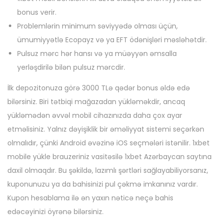
bonus verir.
Problemlərin minimum səviyyədə olması üçün,
ümumiyyətlə Ecopayz və ya EFT ödənişləri məsləhətdir.
Pulsuz mərc hər hansı və ya müəyyən əmsalla
yerləşdirilə bilən pulsuz mərcdir.
İlk depozitonuza görə 3000 TLə qədər bonus əldə edə
bilərsiniz. Biri tətbiqi mağazadan yükləməkdir, ancaq
yükləmədən əvvəl mobil cihazınızda daha çox ayar
etməlisiniz. Yalnız dəyişiklik bir əməliyyat sistemi seçərkən
olmalıdır, çünki Android əvəzinə iOS seçmələri istənilir. 1xbet
mobile yükle brauzeriniz vasitəsilə 1xbet Azərbaycan saytına
daxil olmaqdır. Bu şəkildə, lazımlı şərtləri sağlayabiliyorsanız,
kuponunuzu ya da bahisinizi pul çəkmə imkanınız vardır.
Kupon hesablama ilə ən yaxın nəticə neçə bahis
edəcəyinizi öyrənə bilərsiniz.