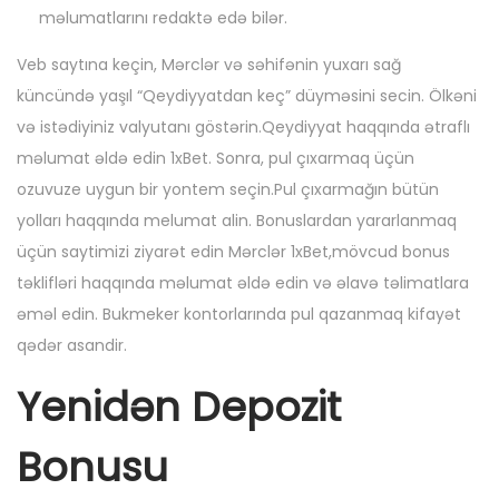
məlumatlarını redaktə edə bilər.
Veb saytına keçin, Mərclər və səhifənin yuxarı sağ
küncündə yaşıl “Qeydiyyatdan keç” düyməsini secin. Ölkəni
və istədiyiniz valyutanı göstərin.Qeydiyyat haqqında ətraflı
məlumat əldə edin 1xBet. Sonra, pul çıxarmaq üçün
ozuvuze uygun bir yontem seçin.Pul çıxarmağın bütün
yolları haqqında melumat alin. Bonuslardan yararlanmaq
üçün saytimizi ziyarət edin Mərclər 1xBet,mövcud bonus
təklifləri haqqında məlumat əldə edin və əlavə təlimatlara
əməl edin. Bukmeker kontorlarında pul qazanmaq kifayət
qədər asandir.
Yenidən Depozit
Bonusu