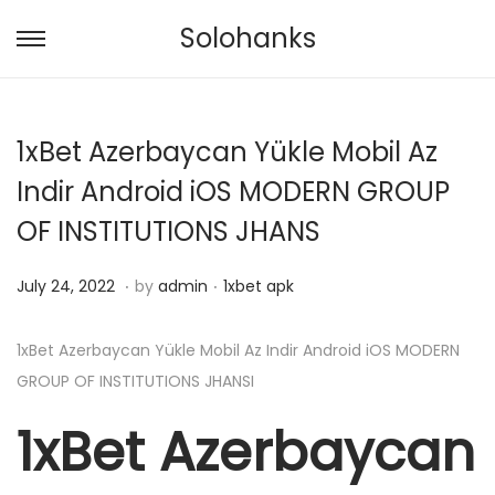
Solohanks
S
S
k
k
i
i
1xBet Azerbaycan Yükle Mobil Az
p
p
t
t
Indir Android iOS MODERN GROUP
o
o
OF INSTITUTIONS JHANS
n
c
a
o
.
.
P
N
P
July 24, 2022
by
admin
1xbet apk
v
n
o
o
o
i
t
s
v
s
1xBet Azerbaycan Yükle Mobil Az Indir Android iOS MODERN
g
e
t
e
t
GROUP OF INSTITUTIONS JHANSI
a
n
e
m
e
t
t
1xBet Azerbaycan
d
b
d
i
o
e
i
o