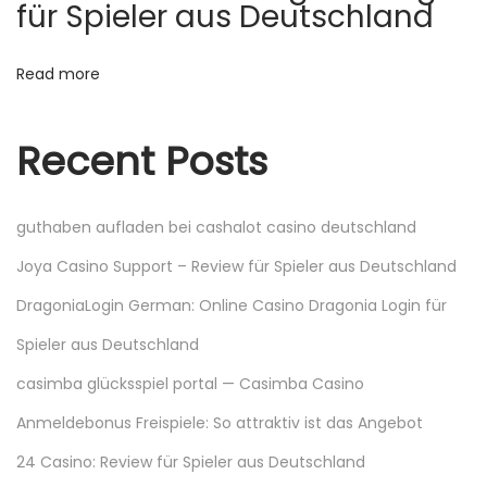
i
für Spieler aus Deutschland
p
o
m
o
a
Read more
n
s
l
t
n
Recent Posts
:
y
D
e
guthaben aufladen bei cashalot casino deutschland
p
Joya Casino Support – Review für Spieler aus Deutschland
o
z
DragoniaLogin German: Online Casino Dragonia Login für
y
Spieler aus Deutschland
t
casimba glücksspiel portal — Casimba Casino
I
Anmeldebonus Freispiele: So attraktiv ist das Angebot
M
e
24 Casino: Review für Spieler aus Deutschland