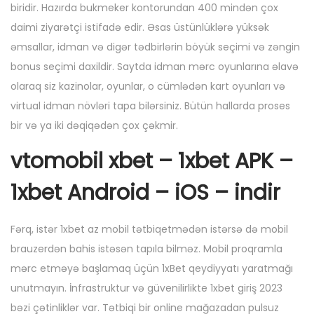
biridir. Hazırda bukmeker kontorundan 400 mindən çox
daimi ziyarətçi istifadə edir. Əsas üstünlüklərə yüksək
əmsallar, idman və digər tədbirlərin böyük seçimi və zəngin
bonus seçimi daxildir. Saytda idman mərc oyunlarına əlavə
olaraq siz kazinolar, oyunlar, o cümlədən kart oyunları və
virtual idman növləri tapa bilərsiniz. Bütün hallarda proses
bir və ya iki dəqiqədən çox çəkmir.
vtomobil xbet – 1xbet APK –
1xbet Android – iOS – indir
Fərq, istər 1xbet az mobil tətbiqetmədən istərsə də mobil
brauzerdən bahis istəsən tapıla bilməz. Mobil proqramla
mərc etməyə başlamaq üçün 1xBet qeydiyyatı yaratmağı
unutmayın. İnfrastruktur və güvenilirlikte 1xbet giriş 2023
bəzi çətinliklər var. Tətbiqi bir online mağazadan pulsuz