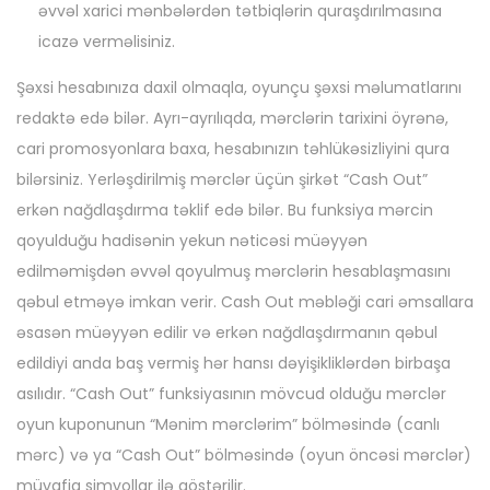
əvvəl xarici mənbələrdən tətbiqlərin quraşdırılmasına
icazə verməlisiniz.
Şəxsi hesabınıza daxil olmaqla, oyunçu şəxsi məlumatlarını
redaktə edə bilər. Ayrı-ayrılıqda, mərclərin tarixini öyrənə,
cari promosyonlara baxa, hesabınızın təhlükəsizliyini qura
bilərsiniz. Yerləşdirilmiş mərclər üçün şirkət “Cash Out”
erkən nağdlaşdırma təklif edə bilər. Bu funksiya mərcin
qoyulduğu hadisənin yekun nəticəsi müəyyən
edilməmişdən əvvəl qoyulmuş mərclərin hesablaşmasını
qəbul etməyə imkan verir. Cash Out məbləği cari əmsallara
əsasən müəyyən edilir və erkən nağdlaşdırmanın qəbul
edildiyi anda baş vermiş hər hansı dəyişikliklərdən birbaşa
asılıdır. “Cash Out” funksiyasının mövcud olduğu mərclər
oyun kuponunun “Mənim mərclərim” bölməsində (canlı
mərc) və ya “Cash Out” bölməsində (oyun öncəsi mərclər)
müvafiq simvollar ilə göstərilir.