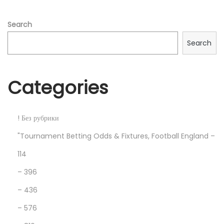
t
o
Search
d
y
Search
P
ł
Categories
a
t
n
! Без рубрики
o
"Tournament Betting Odds & Fixtures, Football England –
ś
c
114
– 396
– 436
– 576