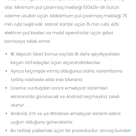
olar. Minimum pul çixarmaq məbləği 100AZN-dir bütün
odeme üsullari üçün. Maksimum pul çixarmaq məbləği 75
min rubl təşkil edir. Manat kartlar üçün 15 min rubl, AZN
elektron pul kisələri və mobil operatorlar üçün şirkət
komissiya tələb etmir.
İlk depozit 1xbet bonus saytda ilk dəfə qeydiyyatdan
keçən istifadəçilər üçün əlçatandırMərclər.
Ayrıca keçmişdə etmiş olduğunuz bahis variantlarına
tətbiq vasitəsilə əldə edə bilərsiniz.
Üzərinə vurduqdan sonra əməliyyat sistemləri
ekranınızda görünəcək və Android seçməyiniz tələb
olunur.
Android, iOS və ya Windows əməliyyat sistemi adına
uyğun olduğunu görəcəksiniz.
Bu tətbiqi yükləmək üçün bir prosedurdur, ancaq bundan