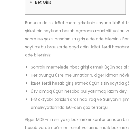
Bet Giris
Bununla da siz 1xBet mərc şirkətinin saytına 1khBet f
şirkətinin saytında hesab açmanın müxtəlif yolları
sonra isə şəxsi hesabınıza giriş əldə edə bilərsini
saytımı bu brauzerdə qeyd edin. 1xBet fərdi hesabın
edə bilərsiniz.
Sonrakı mərhələdə hbet girişi etmək üçün sosial 
Hər oyunçu üzrə məlumatların, digər idman növlər
1xBet fərdi hesab giriş etmək üçün sizin saytda gö
Üzv olmaq üçün hesaba pul yatırmaq lazım deyil – 
1-8 oktyabr tarixləri arasında İraq və Suriyanın ş
əməliyyatlarında 150-dən çox terrorçu…
Əgər MDB-nin ən yaxşı bukmeker kontorlarından biri
hesab yaratmağın ən rahat yollarına malik bukmeker 