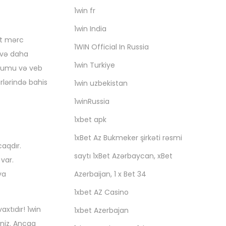
1win fr
1win India
et mərc
1WIN Official In Russia
 və daha
1win Turkiye
çtumu və veb
rlərində bahis
1win uzbekistan
1winRussia
1xbet apk
1xBet Az Bukmeker şirkəti rəsmi
caqdır.
saytı 1xBet Azərbaycan, xBet
var.
va
Azerbaijan, 1 x Bet 34
1xbet AZ Casino
xtıdır! 1win
1xbet Azerbajan
iniz. Ancaq