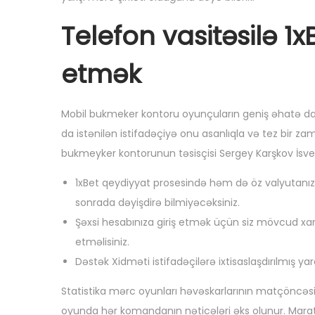
Telefon vasitəsilə 1x
etmək
Mobil bukmeker kontoru oyunçuların geniş əhatə dair
da istənilən istifadəçiyə onu asanlıqla və tez bir
bukmeyker kontorunun təsisçisi Sergey Karşkov İsve
1xBet qeydiyyat prosesində həm də öz valyutanızı 
sonrada dəyişdirə bilmiyəcəksiniz.
Şəxsi hesabınıza giriş etmək üçün siz mövcud xana
etməlisiniz.
Dəstək Xidməti istifadəçilərə ixtisaslaşdırılmış ya
Statistika mərc oyunları həvəskarlarının matçöncəs
oyunda hər komandanın nəticələri əks olunur. Mar