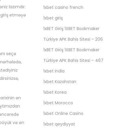
niz lazımdır.
1xbet casino french
 giriş etməyə
1xbet giriş
1xBET Giriş 1XBET Bookmaker
Türkiye APK Bahis Sitesi – 206
1xBET Giriş 1XBET Bookmaker
ını seçə
Türkiye APK Bahis Sitesi – 467
 mərhələdə,
tədiyiniz
1xbet india
irsinizsə,
1xbet Kazahstan
1xbet Korea
arixinin ən
1xbet Morocco
aytımızdan
1xbet Online Casino
 pəncərədə
 böyük və ən
1xbet qeydiyyat