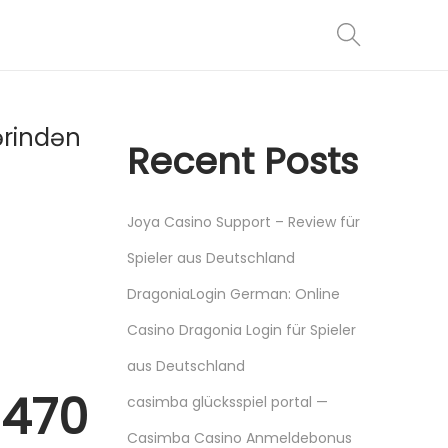
ərindən
Recent Posts
Joya Casino Support – Review für
Spieler aus Deutschland
DragoniaLogin German: Online
Casino Dragonia Login für Spieler
aus Deutschland
 470
casimba glücksspiel portal —
Casimba Casino Anmeldebonus