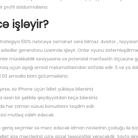
rofil doldurmalısınız.
 işləyir?
trategiya 100% nəticəyə zəmanət verə bilməz. Aviator , təyyarə
dədlər generatoru üzərində işləyir. Onlar oyunu sistemləşdirm
nlar mürəkkəblik səviyyəsinə və potensial mənfəətin ölçüsünə g
qoymaq üçün aşağı əmsal məlumatlarından istifadə edir. 5 və ya d
.00 əmsalla birini götürməlisiniz.
irsə, siz iPhone üçün 1xBet yükləyə bilərsiniz.
asan bir şəkildə qeydiyyatdan keçə bilərsiniz.
 hər zaman xüsusi bonuslarını təqdim edir.
sizi mütləq valeh edəcək.
ə geniş seçimlər və mərc edəcək idman növlərinin çoxluğu ilə bizi
1xBet sizə mərcləriniz üzrə gözəl təəsüratlar verəcəkdir. Sayta gir