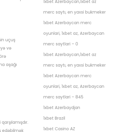
1xbet Azerbaycan,1xbet az
merc saytı, en yaxsi bukmeker
1xbet Azerbaycan merc
oyunlari, 1xbet az, Azerbaycan
nin uçuş
merc saytlari – 0
əyə və
1xbet Azerbaycan,1xbet az
örə
aha aşağı
merc saytı, en yaxsi bukmeker
1xbet Azerbaycan merc
oyunlari, 1xbet az, Azerbaycan
merc saytlari – 845
1xbet Azerbaydjan
1xbet Brazil
 qarşılamışdır.
1xbet Casino AZ
iş edəbilmək