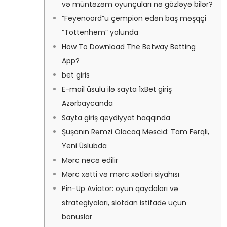
və müntəzəm oyunçuları nə gözləyə bilər?
“Feyenoord”u çempion edən baş məşqçi
“Tottenhem” yolunda
How To Download The Betway Betting
App?
bet giris
E-mail üsulu ilə sayta 1xBet giriş
Azərbaycanda
Sayta giriş qeydiyyat haqqında
Şuşanın Rəmzi Olacaq Məscid: Tam Fərqli,
Yeni Üslubda
Mərc necə edilir
Mərc xətti və mərc xətləri siyahısı
Pin-Up Aviator: oyun qaydaları və
strategiyaları, slotdan istifadə üçün
bonuslar