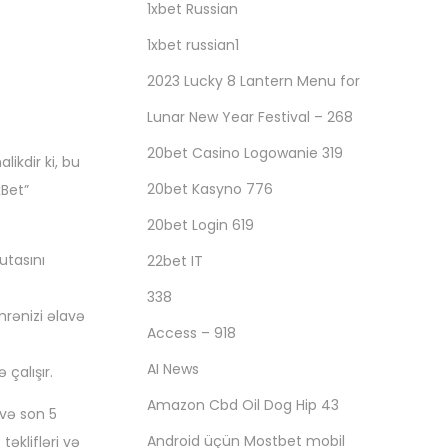
1xbet Russian
1xbet russian1
2023 Lucky 8 Lantern Menu for
Lunar New Year Festival – 268
20bet Casino Logowanie 319
ikdir ki, bu
20bet Kasyno 776
xBet”
20bet Login 619
utasını
22bet IT
338
mrənizi əlavə
Access – 918
AI News
çalışır.
Amazon Cbd Oil Dog Hip 43
 və son 5
Android üçün Mostbet mobil
klifləri və