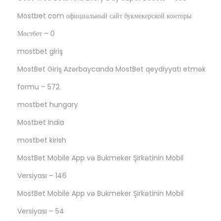
Mostbet com официальный сайт букмекерской конторы
Мостбет – 0
mostbet giriş
MostBet Giriş Azərbaycanda MostBet qeydiyyatı etmək
formu – 572
mostbet hungary
Mostbet India
mostbet kirish
MostBet Mobile App və Bukmeker Şirkətinin Mobil
Versiyası – 146
MostBet Mobile App və Bukmeker Şirkətinin Mobil
Versiyası – 54