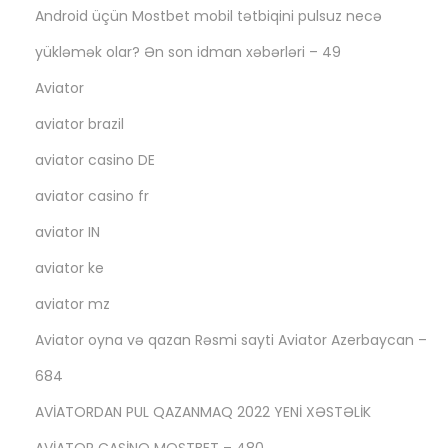
Android üçün Mostbet mobil tətbiqini pulsuz necə
yükləmək olar? Ən son idman xəbərləri – 49
Aviator
aviator brazil
aviator casino DE
aviator casino fr
aviator IN
aviator ke
aviator mz
Aviator oyna və qazan Rəsmi sayti Aviator Azerbaycan –
684
AVİATORDAN PUL QAZANMAQ 2022 YENİ XƏSTƏLİK