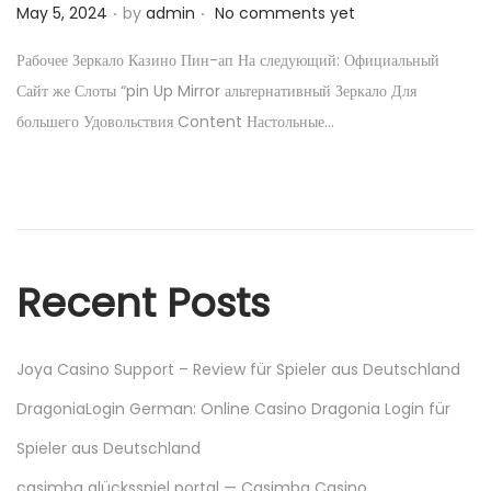
.
.
P
May 5, 2024
by
admin
No comments yet
o
Рабочее Зеркало Казино Пин-ап На следующий: Официальный
s
Сайт же Слоты “pin Up Mirror альтернативный Зеркало Для
t
большего Удовольствия Content Настольные…
e
d
o
n
Recent Posts
Joya Casino Support – Review für Spieler aus Deutschland
DragoniaLogin German: Online Casino Dragonia Login für
Spieler aus Deutschland
casimba glücksspiel portal — Casimba Casino