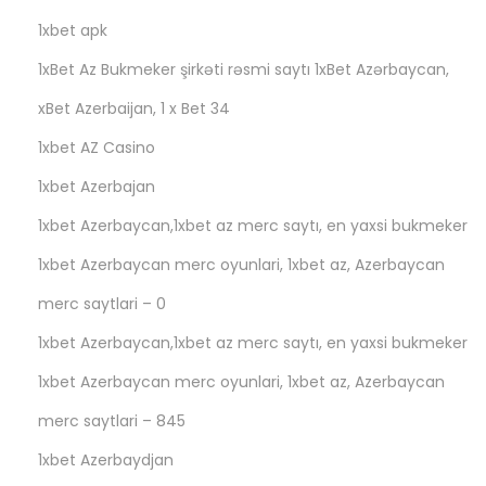
1xbet apk
1xBet Az Bukmeker şirkəti rəsmi saytı 1xBet Azərbaycan,
xBet Azerbaijan, 1 x Bet 34
1xbet AZ Casino
1xbet Azerbajan
1xbet Azerbaycan,1xbet az merc saytı, en yaxsi bukmeker
1xbet Azerbaycan merc oyunlari, 1xbet az, Azerbaycan
merc saytlari – 0
1xbet Azerbaycan,1xbet az merc saytı, en yaxsi bukmeker
1xbet Azerbaycan merc oyunlari, 1xbet az, Azerbaycan
merc saytlari – 845
1xbet Azerbaydjan