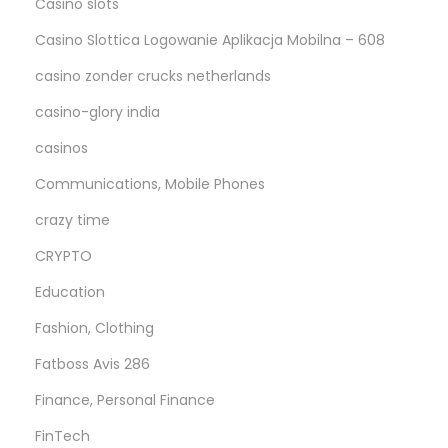
Casino slots
Casino Slottica Logowanie Aplikacja Mobilna – 608
casino zonder crucks netherlands
casino-glory india
casinos
Communications, Mobile Phones
crazy time
CRYPTO
Education
Fashion, Clothing
Fatboss Avis 286
Finance, Personal Finance
FinTech