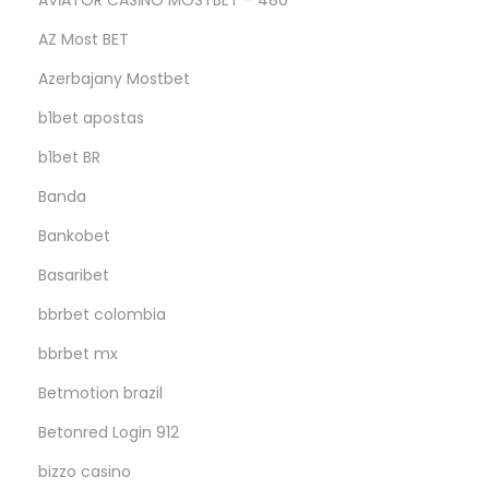
AVİATOR CASİNO MOSTBET – 480
AZ Most BET
Azerbajany Mostbet
b1bet apostas
b1bet BR
Banda
Bankobet
Basaribet
bbrbet colombia
bbrbet mx
Betmotion brazil
Betonred Login 912
bizzo casino