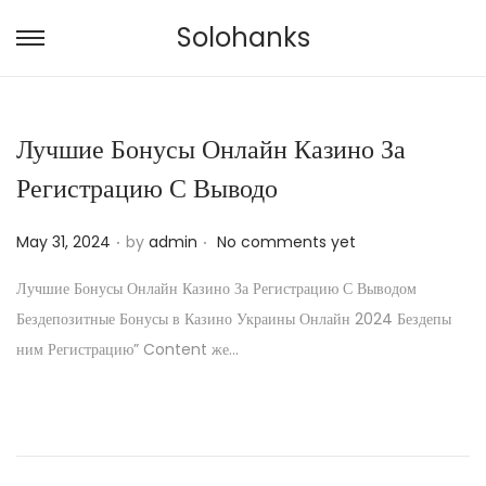
Solohanks
S
S
k
k
i
i
Лучшие Бонусы Онлайн Казино За
p
p
t
t
Регистрацию С Выводо
o
o
.
.
n
c
P
May 31, 2024
by
admin
No comments yet
a
o
o
Лучшие Бонусы Онлайн Казино За Регистрацию С Выводом
v
n
s
Бездепозитные Бонусы в Казино Украины Онлайн 2024 Бездепы
i
t
t
ним Регистрацию” Content же…
g
e
e
a
n
d
t
t
o
i
n
o