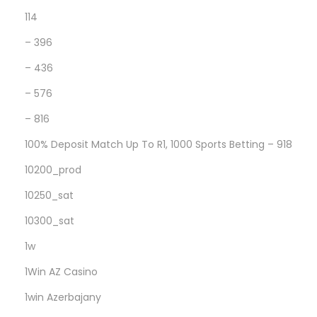
114
– 396
– 436
– 576
– 816
100% Deposit Match Up To R1, 1000 Sports Betting – 918
10200_prod
10250_sat
10300_sat
1w
1Win AZ Casino
1win Azerbajany