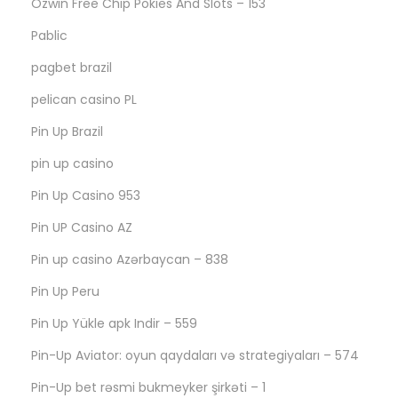
Ozwin Free Chip Pokies And Slots – 153
Pablic
pagbet brazil
pelican casino PL
Pin Up Brazil
pin up casino
Pin Up Casino 953
Pin UP Casino AZ
Pin up casino Azərbaycan – 838
Pin Up Peru
Pin Up Yükle apk Indir – 559
Pin-Up Aviator: oyun qaydaları və strategiyaları – 574
Pin-Up bet rəsmi bukmeyker şirkəti – 1