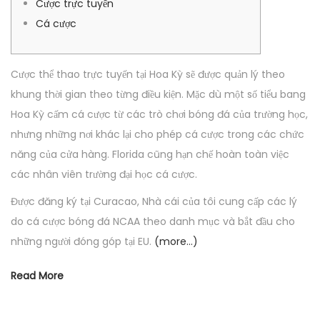
o
0
Cược trực tuyến
n
2
Cá cược
5
Cược thể thao trực tuyến tại Hoa Kỳ sẽ được quản lý theo
khung thời gian theo từng điều kiện. Mặc dù một số tiểu bang
Hoa Kỳ cấm cá cược từ các trò chơi bóng đá của trường học,
nhưng những nơi khác lại cho phép cá cược trong các chức
năng của cửa hàng. Florida cũng hạn chế hoàn toàn việc
các nhân viên trường đại học cá cược.
Được đăng ký tại Curacao, Nhà cái của tôi cung cấp các lý
do cá cược bóng đá NCAA theo danh mục và bắt đầu cho
những người đóng góp tại EU.
(more…)
Read More