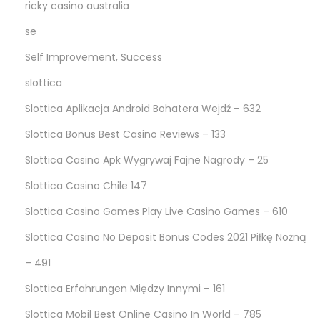
ricky casino australia
se
Self Improvement, Success
slottica
Slottica Aplikacja Android Bohatera Wejdź – 632
Slottica Bonus Best Casino Reviews – 133
Slottica Casino Apk Wygrywaj Fajne Nagrody – 25
Slottica Casino Chile 147
Slottica Casino Games Play Live Casino Games – 610
Slottica Casino No Deposit Bonus Codes 2021 Piłkę Nożną
– 491
Slottica Erfahrungen Między Innymi – 161
Slottica Mobil Best Online Casino In World – 785