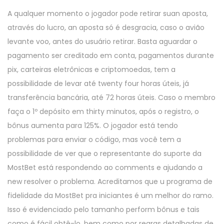
A qualquer momento o jogador pode retirar suan aposta,
através do lucro, an aposta só é desgracia, caso o avião
levante voo, antes do usuário retirar. Basta aguardar o
pagamento ser creditado em conta, pagamentos durante
pix, carteiras eletrônicas e criptomoedas, tem a
possibilidade de levar até twenty four horas úteis, já
transferência bancária, até 72 horas úteis. Caso o membro
faça o 1º depósito em thirty minutos, após o registro, o
bônus aumenta para 125%. O jogador está tendo
problemas para enviar o código, mas você tem a
possibilidade de ver que o representante do suporte da
MostBet está respondendo ao comments e ajudando a
new resolver o problema. Acreditamos que u programa de
fidelidade da MostBet pra iniciantes é um melhor do ramo.
Isso é evidenciado pelo tamanho perform bônus e tais
como é fácil obtê-lo, bem como por regras detalhadas de