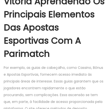
Vitória Aprendendo Os
Principais Elementos
Das Apostas
Esportivas Com A
Parimatch
Por exemplo, as guias de cabeçalho, como Cassino, Bônus
e Apostas Esportivas, fornecem acesso imediato às
principais áreas de interesse. Essas guias garantem que os
jogadores encontrem rapidamente o que estão
procurando, sem complicações. Essa ascensão se tem
que, em parte, à facilidade de acesso proporcionada pela
plataforma. O site oferece métodos de deposito