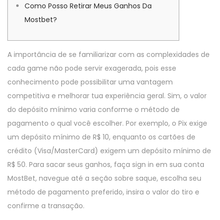
Como Posso Retirar Meus Ganhos Da
Mostbet?
A importância de se familiarizar com as complexidades de
cada game não pode servir exagerada, pois esse
conhecimento pode possibilitar uma vantagem
competitiva e melhorar tua experiência geral. Sim, o valor
do depósito mínimo varia conforme o método de
pagamento o qual você escolher. Por exemplo, o Pix exige
um depósito mínimo de R$ 10, enquanto os cartões de
crédito (Visa/MasterCard) exigem um depósito mínimo de
R$ 50. Para sacar seus ganhos, faça sign in em sua conta
MostBet, navegue até a seção sobre saque, escolha seu
método de pagamento preferido, insira o valor do tiro e
confirme a transação.