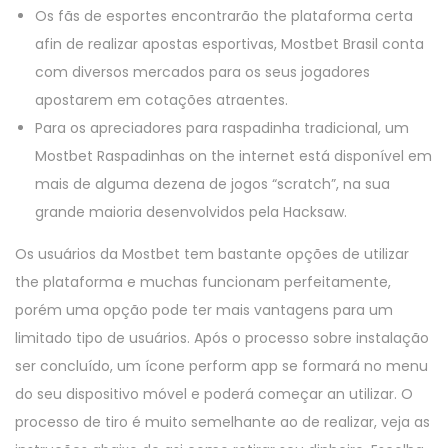
Os fãs de esportes encontrarão the plataforma certa
afin de realizar apostas esportivas, Mostbet Brasil conta
com diversos mercados para os seus jogadores
apostarem em cotações atraentes.
Para os apreciadores para raspadinha tradicional, um
Mostbet Raspadinhas on the internet está disponível em
mais de alguma dezena de jogos “scratch”, na sua
grande maioria desenvolvidos pela Hacksaw.
Os usuários da Mostbet tem bastante opções de utilizar
the plataforma e muchas funcionam perfeitamente,
porém uma opção pode ter mais vantagens para um
limitado tipo de usuários. Após o processo sobre instalação
ser concluído, um ícone perform app se formará no menu
do seu dispositivo móvel e poderá começar an utilizar. O
processo de tiro é muito semelhante ao de realizar, veja as