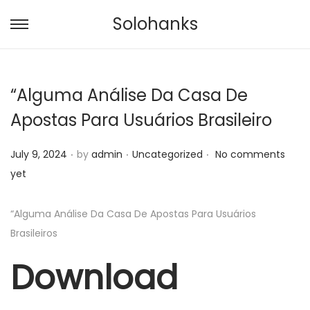
Solohanks
S
S
k
k
i
i
“Alguma Análise Da Casa De
p
p
t
t
Apostas Para Usuários Brasileiro
o
o
.
.
.
n
c
P
P
July 9, 2024
by
admin
Uncategorized
No comments
a
o
o
o
yet
v
n
s
s
i
t
t
t
“Alguma Análise Da Casa De Apostas Para Usuários
g
e
e
e
Brasileiros
a
n
d
d
Download
t
t
o
i
i
n
n
o