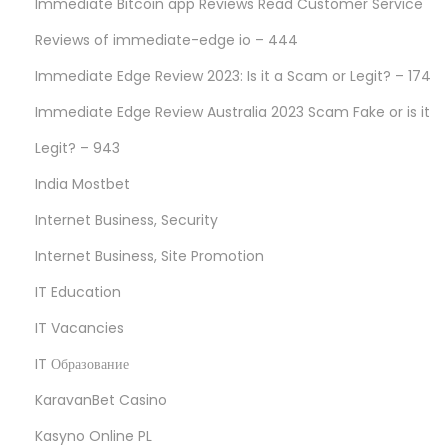
Immediate Bitcoin app Reviews Read Customer Service
Reviews of immediate-edge io – 444
Immediate Edge Review 2023: Is it a Scam or Legit? – 174
Immediate Edge Review Australia 2023 Scam Fake or is it
Legit? – 943
India Mostbet
Internet Business, Security
Internet Business, Site Promotion
IT Education
IT Vacancies
IT Образование
KaravanBet Casino
Kasyno Online PL