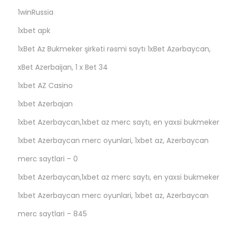
1winRussia
1xbet apk
1xBet Az Bukmeker şirkəti rəsmi saytı 1xBet Azərbaycan,
xBet Azerbaijan, 1 x Bet 34
1xbet AZ Casino
1xbet Azerbajan
1xbet Azerbaycan,1xbet az merc saytı, en yaxsi bukmeker
1xbet Azerbaycan merc oyunlari, 1xbet az, Azerbaycan
merc saytlari – 0
1xbet Azerbaycan,1xbet az merc saytı, en yaxsi bukmeker
1xbet Azerbaycan merc oyunlari, 1xbet az, Azerbaycan
merc saytlari – 845