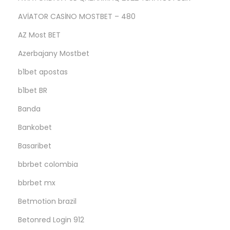
AVİATOR CASİNO MOSTBET – 480
AZ Most BET
Azerbajany Mostbet
b1bet apostas
b1bet BR
Banda
Bankobet
Basaribet
bbrbet colombia
bbrbet mx
Betmotion brazil
Betonred Login 912