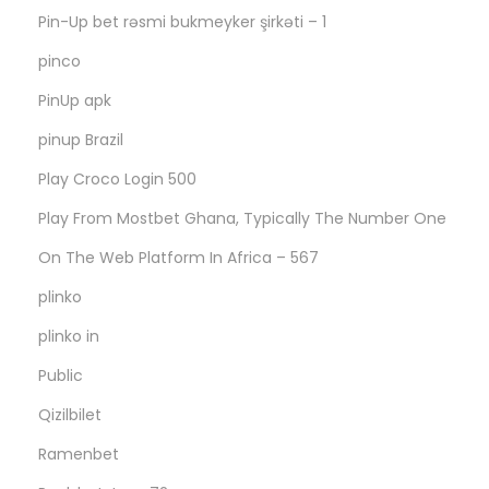
Pin-Up bet rəsmi bukmeyker şirkəti – 1
pinco
PinUp apk
pinup Brazil
Play Croco Login 500
Play From Mostbet Ghana, Typically The Number One
On The Web Platform In Africa – 567
plinko
plinko in
Public
Qizilbilet
Ramenbet