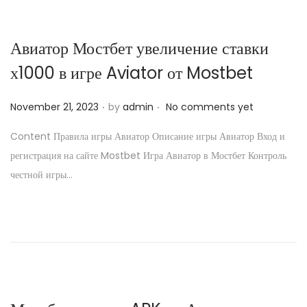
n
Авиатор Мостбет увеличение ставки
х1000 в игре Aviator от Mostbet
.
.
P
November 21, 2023
by
admin
No comments yet
o
Content Правила игры Авиатор Описание игры Авиатор Вход и
s
регистрация на сайте Mostbet Игра Авиатор в Мостбет Контроль
t
честной игры…
e
d
o
n