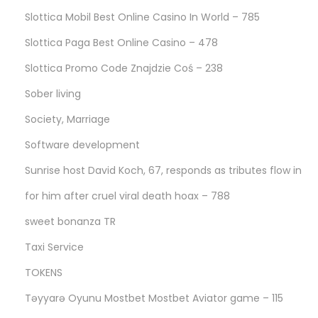
Slottica Mobil Best Online Casino In World – 785
Slottica Paga Best Online Casino – 478
Slottica Promo Code Znajdzie Coś – 238
Sober living
Society, Marriage
Software development
Sunrise host David Koch, 67, responds as tributes flow in
for him after cruel viral death hoax – 788
sweet bonanza TR
Taxi Service
TOKENS
Təyyarə Oyunu Mostbet Mostbet Aviator game – 115