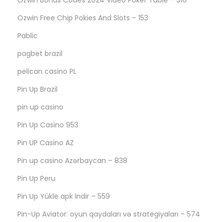
Ozwin Bonus Codes 2024 Video Poker Table – 316
Ozwin Free Chip Pokies And Slots – 153
Pablic
pagbet brazil
pelican casino PL
Pin Up Brazil
pin up casino
Pin Up Casino 953
Pin UP Casino AZ
Pin up casino Azərbaycan – 838
Pin Up Peru
Pin Up Yükle apk Indir – 559
Pin-Up Aviator: oyun qaydaları və strategiyaları – 574