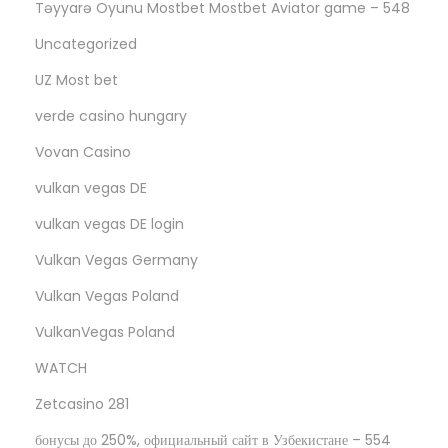
Təyyarə Oyunu Mostbet Mostbet Aviator game – 548
Uncategorized
UZ Most bet
verde casino hungary
Vovan Casino
vulkan vegas DE
vulkan vegas DE login
Vulkan Vegas Germany
Vulkan Vegas Poland
VulkanVegas Poland
WATCH
Zetcasino 281
бонусы до 250%, официальный сайт в Узбекистане – 554