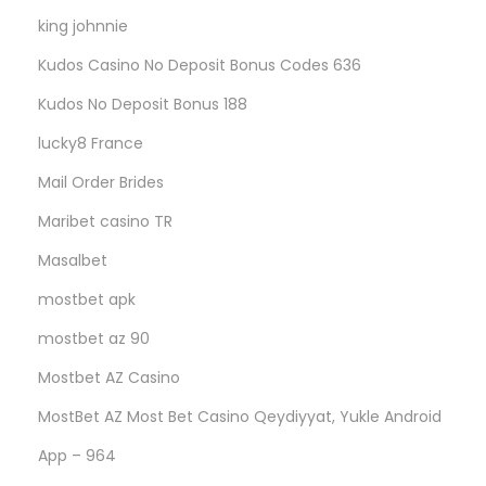
king johnnie
Kudos Casino No Deposit Bonus Codes 636
Kudos No Deposit Bonus 188
lucky8 France
Mail Order Brides
Maribet casino TR
Masalbet
mostbet apk
mostbet az 90
Mostbet AZ Casino
MostBet AZ Most Bet Casino Qeydiyyat, Yukle Android
App – 964