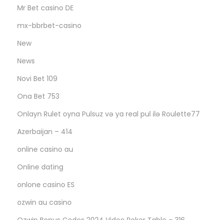
Mr Bet casino DE
mx-bbrbet-casino
New
News
Novi Bet 109
Ona Bet 753
Onlayn Rulet oyna Pulsuz və ya real pul ilə Roulette77
Azerbaijan – 414
online casino au
Online dating
onlone casino ES
ozwin au casino