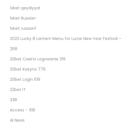
1xbet qeydiyyat
1xbet Russian
1xbet russian1
2023 Lucky 8 Lantern Menu for Lunar New Year Festival –
268
20bet Casino Logowanie 319
20bet Kasyno 776
20bet Login 619
22bet IT
338
Access – 918
AI News