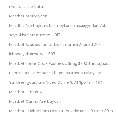
mostbet azerbaijan
Mostbet Azerbaycan
MostBet Azerbaycan: bukmeykerin xüsusiyyətləri Veb
sayt şirkəti MostBet az – 815
Mostbet Azərbaycan tətbiqinin icmalı Android APK,
iPhone yükləmə AZ – 597
Mostbet Bonus Code Postnews: Snag $200 Throughout
Bonus Bets Or Perhaps $1k Bet Insurance Policy For
Yankees-guardians Video Game 3, All Sports – 494
Mostbet Casino AZ
Mostbet Casino Azerbaycan
Mostbet Cheltenham Festival Provide: Bet £10 Get £30 In