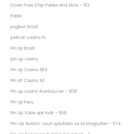
Ozwin Free Chip Pokies And Slots – 153
Pablic
pagbet brazil
pelican casino PL
Pin Up Brazil
pin up casino
Pin Up Casino 953
Pin UP Casino AZ
Pin up casino Azərbaycan – 838
Pin Up Peru
Pin Up Yükle apk Indir – 559
Pin-Up Aviator: oyun qaydaları və strategiyaları – 574