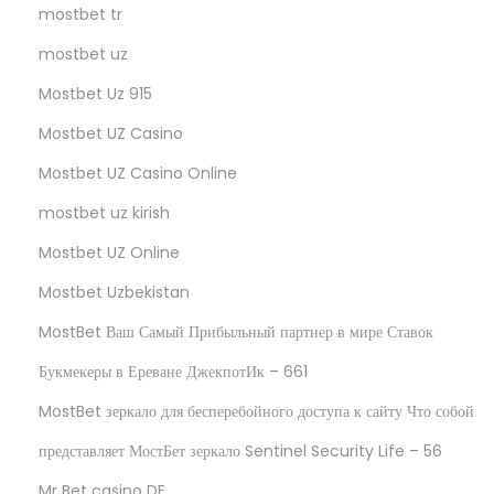
mostbet tr
mostbet uz
Mostbet Uz 915
Mostbet UZ Casino
Mostbet UZ Casino Online
mostbet uz kirish
Mostbet UZ Online
Mostbet Uzbekistan
MostBet Ваш Самый Прибыльный партнер в мире Ставок
Букмекеры в Ереване ДжекпотИк – 661
MostBet зеркало для бесперебойного доступа к сайту Что собой
представляет МостБет зеркало Sentinel Security Life – 56
Mr Bet casino DE