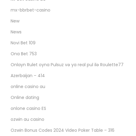
mx-bbrbet-casino
New
News
Novi Bet 109
Ona Bet 753
Onlayn Rulet oyna Pulsuz və ya real pul ilə Roulette77
Azerbaijan – 414
online casino au
Online dating
onlone casino ES
ozwin au casino
Ozwin Bonus Codes 2024 Video Poker Table – 316