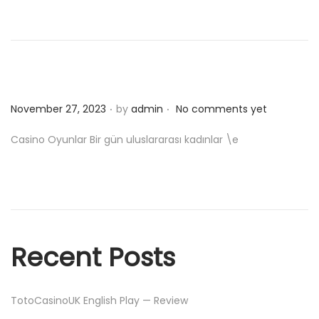
e
d
o
n
.
.
P
November 27, 2023
by
admin
No comments yet
o
Casino Oyunlar Bir gün uluslararası kadınlar \e
s
t
e
d
o
Recent Posts
n
TotoCasinoUK English Play — Review