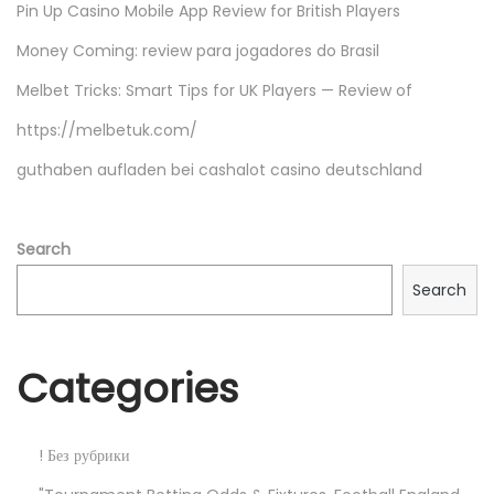
Pin Up Casino Mobile App Review for British Players
Money Coming: review para jogadores do Brasil
Melbet Tricks: Smart Tips for UK Players — Review of
https://melbetuk.com/
guthaben aufladen bei cashalot casino deutschland
Search
Search
Categories
! Без рубрики