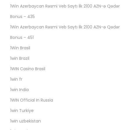
1Win Azerbaycan Rəsmi Veb Saytı İlk 2100 AZN-ə Qədər
Bonus – 435
1Win Azerbaycan Rəsmi Veb Saytı İlk 2100 AZN-ə Qədər
Bonus – 451
1Win Brasil
1win Brazil
1WIN Casino Brasil
1win fr
1win India
1WIN Official In Russia
1win Turkiye
1win uzbekistan