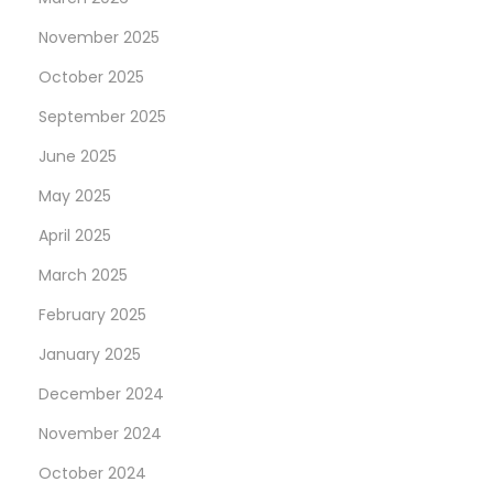
November 2025
October 2025
September 2025
June 2025
May 2025
April 2025
March 2025
February 2025
January 2025
December 2024
November 2024
October 2024