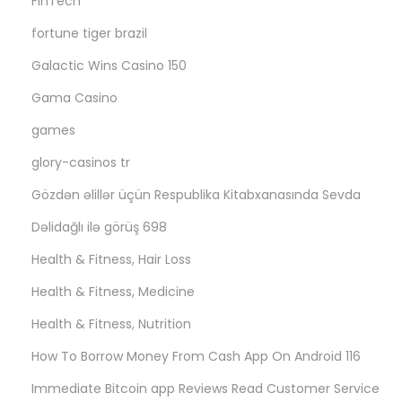
FinTech
fortune tiger brazil
Galactic Wins Casino 150
Gama Casino
games
glory-casinos tr
Gözdən əlillər üçün Respublika Kitabxanasında Sevda
Dəlidağlı ilə görüş 698
Health & Fitness, Hair Loss
Health & Fitness, Medicine
Health & Fitness, Nutrition
How To Borrow Money From Cash App On Android 116
Immediate Bitcoin app Reviews Read Customer Service