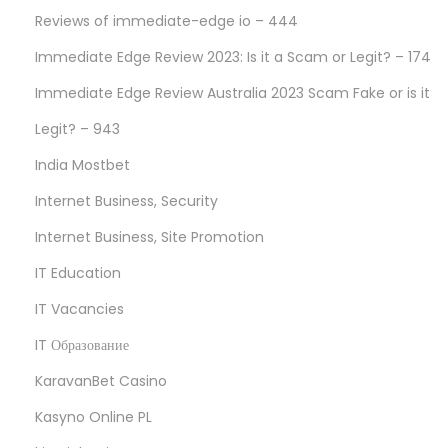
Reviews of immediate-edge io – 444
Immediate Edge Review 2023: Is it a Scam or Legit? – 174
Immediate Edge Review Australia 2023 Scam Fake or is it
Legit? – 943
India Mostbet
Internet Business, Security
Internet Business, Site Promotion
IT Education
IT Vacancies
IT Образование
KaravanBet Casino
Kasyno Online PL