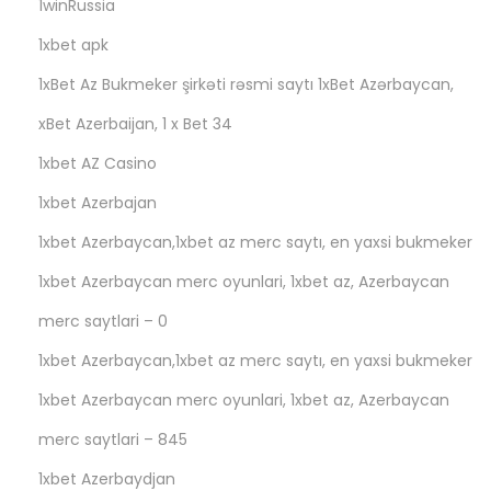
1winRussia
1xbet apk
1xBet Az Bukmeker şirkəti rəsmi saytı 1xBet Azərbaycan,
xBet Azerbaijan, 1 x Bet 34
1xbet AZ Casino
1xbet Azerbajan
1xbet Azerbaycan,1xbet az merc saytı, en yaxsi bukmeker
1xbet Azerbaycan merc oyunlari, 1xbet az, Azerbaycan
merc saytlari – 0
1xbet Azerbaycan,1xbet az merc saytı, en yaxsi bukmeker
1xbet Azerbaycan merc oyunlari, 1xbet az, Azerbaycan
merc saytlari – 845
1xbet Azerbaydjan