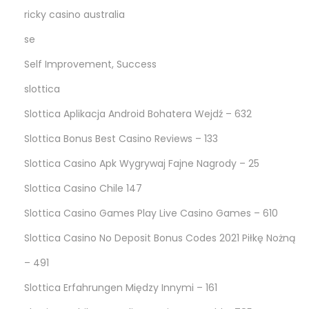
ricky casino australia
se
Self Improvement, Success
slottica
Slottica Aplikacja Android Bohatera Wejdź – 632
Slottica Bonus Best Casino Reviews – 133
Slottica Casino Apk Wygrywaj Fajne Nagrody – 25
Slottica Casino Chile 147
Slottica Casino Games Play Live Casino Games – 610
Slottica Casino No Deposit Bonus Codes 2021 Piłkę Nożną
– 491
Slottica Erfahrungen Między Innymi – 161