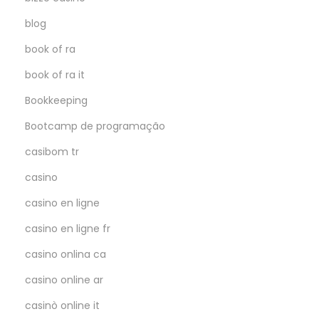
blog
book of ra
book of ra it
Bookkeeping
Bootcamp de programação
casibom tr
casino
casino en ligne
casino en ligne fr
casino onlina ca
casino online ar
casinò online it