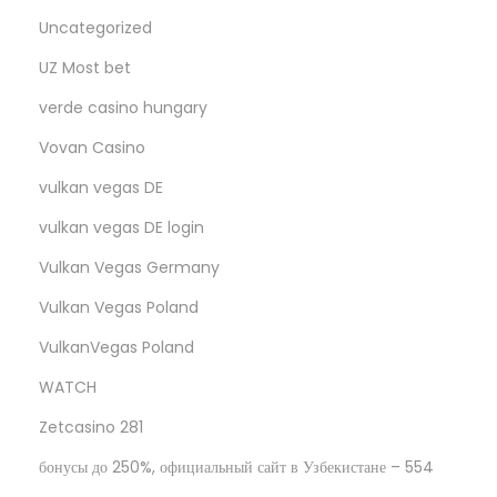
Uncategorized
UZ Most bet
verde casino hungary
Vovan Casino
vulkan vegas DE
vulkan vegas DE login
Vulkan Vegas Germany
Vulkan Vegas Poland
VulkanVegas Poland
WATCH
Zetcasino 281
бонусы до 250%, официальный сайт в Узбекистане – 554