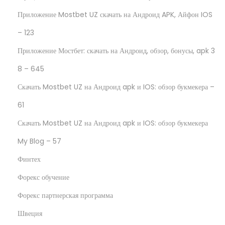
Приложение Mostbet UZ скачать на Андроид APK, Айфон IOS
– 123
Приложение Мостбет: скачать на Андроид, обзор, бонусы, apk 3
8 – 645
Скачать Mostbet UZ на Андроид apk и IOS: обзор букмекера –
61
Скачать Mostbet UZ на Андроид apk и IOS: обзор букмекера
My Blog – 57
Финтех
Форекс обучение
Форекс партнерская программа
Швеция