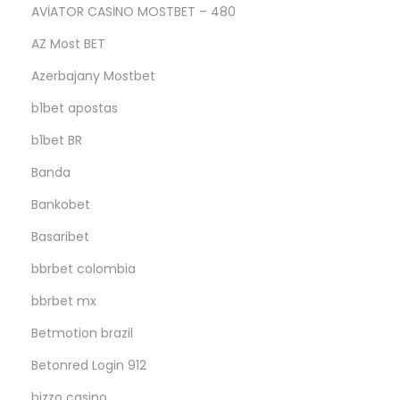
AVİATOR CASİNO MOSTBET – 480
AZ Most BET
Azerbajany Mostbet
b1bet apostas
b1bet BR
Banda
Bankobet
Basaribet
bbrbet colombia
bbrbet mx
Betmotion brazil
Betonred Login 912
bizzo casino