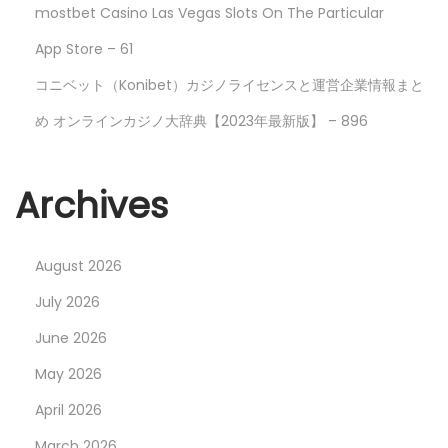
‎mostbet Casino Las Vegas Slots On The Particular
App Store – 61
コニベット（Konibet）カジノライセンスと運営企業情報まと
め オンラインカジノ大辞典【2023年最新版】 – 896
Archives
August 2026
July 2026
June 2026
May 2026
April 2026
March 2026