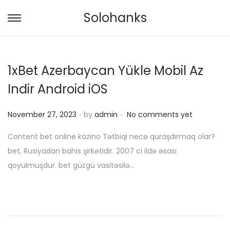
Solohanks
S
S
k
k
i
i
1xBet Azerbaycan Yükle Mobil Az
p
p
t
t
Indir Android iOS
o
o
.
.
n
c
P
November 27, 2023
by
admin
No comments yet
a
o
o
Content bet online kazino Tətbiqi necə quraşdırmaq olar?
v
n
s
bet, Rusiyadan bahis şirkətidir. 2007 ci ildə əsası
i
t
t
qoyulmuşdur. bet güzgü vasitəsilə…
g
e
e
a
n
d
t
t
o
i
n
o