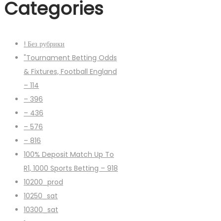
Categories
! Без рубрики
"Tournament Betting Odds
& Fixtures, Football England
– 114
– 396
– 436
– 576
– 816
100% Deposit Match Up To
R1, 1000 Sports Betting – 918
10200_prod
10250_sat
10300_sat