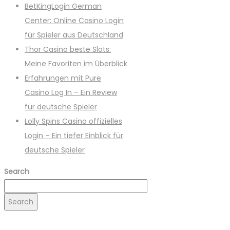
BetKingLogin German
Center: Online Casino Login
für Spieler aus Deutschland
Thor Casino beste Slots:
Meine Favoriten im Überblick
Erfahrungen mit Pure
Casino Log In – Ein Review
für deutsche Spieler
Lolly Spins Casino offizielles
Login – Ein tiefer Einblick für
deutsche Spieler
Search
Search