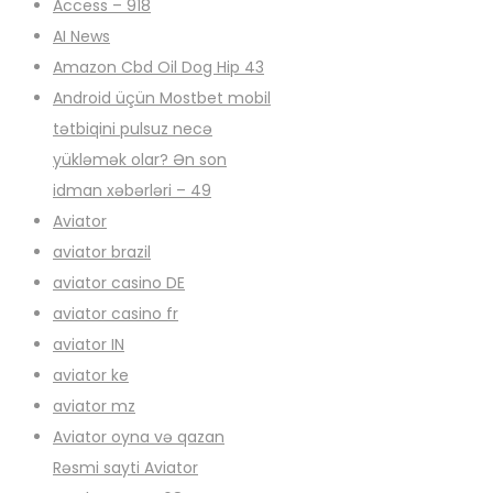
Access – 918
AI News
Amazon Cbd Oil Dog Hip 43
Android üçün Mostbet mobil
tətbiqini pulsuz necə
yükləmək olar? Ən son
idman xəbərləri – 49
Aviator
aviator brazil
aviator casino DE
aviator casino fr
aviator IN
aviator ke
aviator mz
Aviator oyna və qazan
Rəsmi sayti Aviator