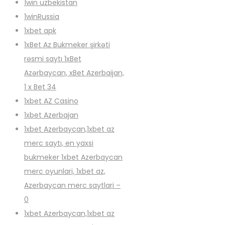
1win uzbekistan
1winRussia
1xbet apk
1xBet Az Bukmeker şirkəti
rəsmi saytı 1xBet
Azərbaycan, xBet Azerbaijan,
1 x Bet 34
1xbet AZ Casino
1xbet Azerbajan
1xbet Azerbaycan,1xbet az
merc saytı, en yaxsi
bukmeker 1xbet Azerbaycan
merc oyunlari, 1xbet az,
Azerbaycan merc saytlari –
0
1xbet Azerbaycan,1xbet az