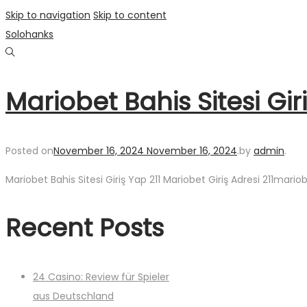
Skip to navigation
Skip to content
Solohanks
Mariobet Bahis Sitesi Gir
Posted on
November 16, 2024
November 16, 2024
.
by
admin
.
Mariobet Bahis Sitesi Giriş Yap 211 Mariobet Giriş Adresi 211mari
Recent Posts
24 Casino: Review für Spieler
aus Deutschland