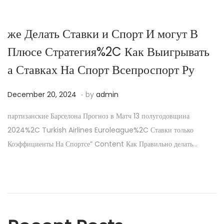
2
,
же Делать Ставки и Спорт И могут В
2
Плюсе Стратегия%2C Как Выигрывать
0
а Ставках На Спорт Всепроспорт Ру
2
4
.
P
D
December 20, 2024
by
admin
o
e
партизанские Барселона Прогноз в Матч 13 полугодовщина
s
c
2024%2C Turkish Airlines Euroleague%2C Ставки только
t
e
Коэффициенты На Спортсе” Content Как Правильно делать…
e
m
d
b
o
e
n
r
2
2