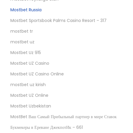
Mostbet Russia
Mostbet Sportsbook Palms Casino Resort – 317
mostbet tr
mostbet uz
Mostbet Uz 915
Mostbet UZ Casino
Mostbet UZ Casino Online
mostbet uz kirish
Mostbet UZ Online
Mostbet Uzbekistan
MostBet Ваш Самый Прибыльный партнер в мире Ставок
Букмекеры в Ереване ДжекпотИк – 661