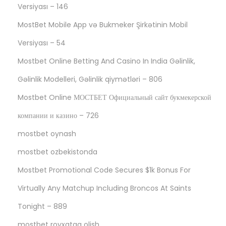
Versiyası – 146
MostBet Mobile App və Bukmeker Şirkətinin Mobil
Versiyası – 54
Mostbet Online Betting And Casino In India Gəlinlik,
Gəlinlik Modelleri, Gəlinlik qiymətləri – 806
Mostbet Online МОСТБЕТ Официальный сайт букмекерской
компании и казино – 726
mostbet oynash
mostbet ozbekistonda
Mostbet Promotional Code Secures $1k Bonus For
Virtually Any Matchup Including Broncos At Saints
Tonight – 889
mostbet royxatga olish