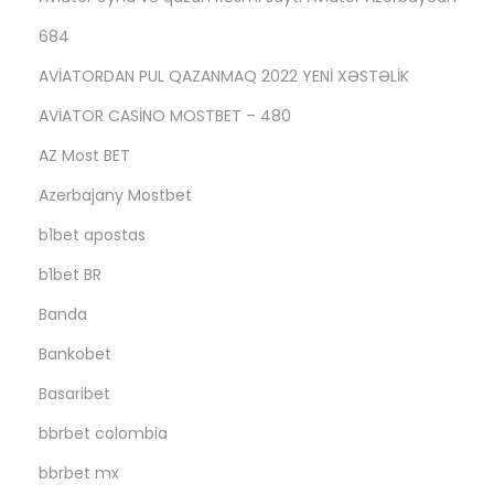
684
AVİATORDAN PUL QAZANMAQ 2022 YENİ XƏSTƏLİK
AVİATOR CASİNO MOSTBET – 480
AZ Most BET
Azerbajany Mostbet
b1bet apostas
b1bet BR
Banda
Bankobet
Basaribet
bbrbet colombia
bbrbet mx