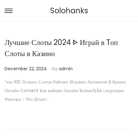
Solohanks
S
S
k
k
i
i
Лучшие Слоты 2024 ᐈ Играй в Tоп
p
p
t
t
Слоты в Казино
o
o
.
n
c
P
D
December 22, 2024
by
admin
a
o
o
e
“топ 100 Лучших Слотов Рейтинг Игровых Автоматов В Казино
v
n
s
c
Онлайн Content Как выберет Онлайн Казино%3A следующие
i
t
t
e
Факторы ❔ Что Делает…
g
e
e
m
a
n
d
b
t
t
o
e
i
n
r
o
2