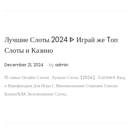
o
e
n
r
2
2
,
Лучшие Слоты 2024 ᐈ Играй же Tоп
2
Слоты и Казино
0
2
.
P
D
December 21, 2024
by
admin
4
o
e
10 самых Онлайн Слотов ️ Лучшие Слоты【2024】 Content Вход
s
c
и Верификация Для Игры С Минимальными Ставками Списки
t
e
Казино%3A Эксклюзивные Слоты…
e
m
d
b
o
e
n
r
2