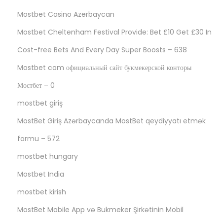
Mostbet Casino Azerbaycan
Mostbet Cheltenham Festival Provide: Bet £10 Get £30 In
Cost-free Bets And Every Day Super Boosts – 638
Mostbet com официальный сайт букмекерской конторы
Мостбет – 0
mostbet giriş
MostBet Giriş Azərbaycanda MostBet qeydiyyatı etmək
formu – 572
mostbet hungary
Mostbet India
mostbet kirish
MostBet Mobile App və Bukmeker Şirkətinin Mobil