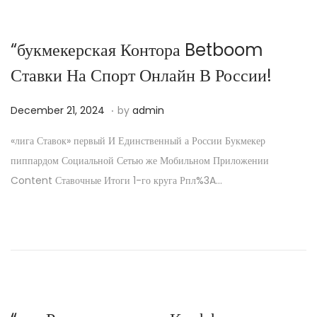
n
3
,
“букмекерская Контора Betboom
2
Ставки На Спорт Онлайн В России!
0
2
.
P
D
December 21, 2024
by
admin
4
o
e
«лига Ставок» первый И Единственный а России Букмекер
s
c
пиппардом Социальной Сетью же Мобильном Приложении
t
e
Content Ставочные Итоги 1-го круга Рпл%3A…
e
m
d
b
o
e
n
r
2
2
,