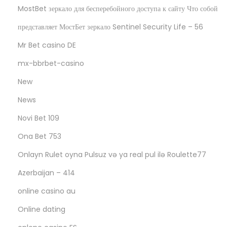
MostBet зеркало для бесперебойного доступа к сайту Что собой
представляет МостБет зеркало Sentinel Security Life – 56
Mr Bet casino DE
mx-bbrbet-casino
New
News
Novi Bet 109
Ona Bet 753
Onlayn Rulet oyna Pulsuz və ya real pul ilə Roulette77
Azerbaijan – 414
online casino au
Online dating