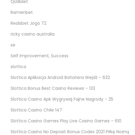
Qizilbilet
Ramenbet
Realsbet Jogo 72
ricky casino australia
se
Self Improvement, Success
slottica
Slottica Aplikacja Android Bohatera Wejdź – 632
Slottica Bonus Best Casino Reviews – 133
Slottica Casino Apk Wygrywaj Fajne Nagrody – 25
Slottica Casino Chile 147
Slottica Casino Games Play Live Casino Games – 610
Slottica Casino No Deposit Bonus Codes 2021 Piłkę Nożną