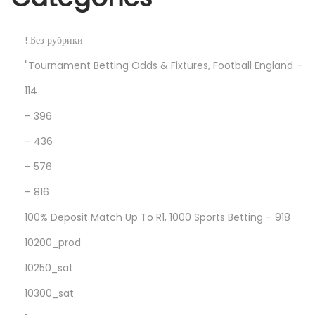
! Без рубрики
"Tournament Betting Odds & Fixtures, Football England –
114
– 396
– 436
– 576
– 816
100% Deposit Match Up To R1, 1000 Sports Betting – 918
10200_prod
10250_sat
10300_sat