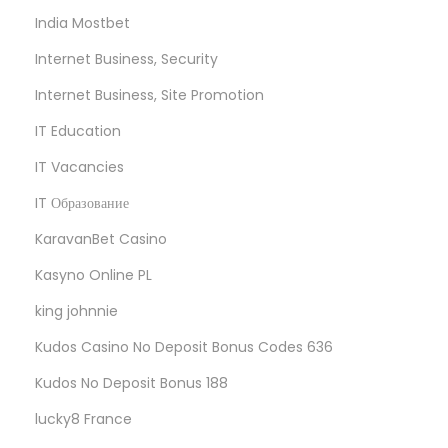
India Mostbet
Internet Business, Security
Internet Business, Site Promotion
IT Education
IT Vacancies
IT Образование
KaravanBet Casino
Kasyno Online PL
king johnnie
Kudos Casino No Deposit Bonus Codes 636
Kudos No Deposit Bonus 188
lucky8 France