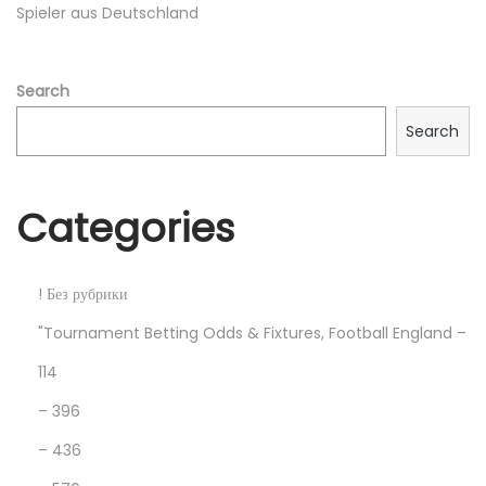
Spieler aus Deutschland
Search
Search
Categories
! Без рубрики
"Tournament Betting Odds & Fixtures, Football England –
114
– 396
– 436