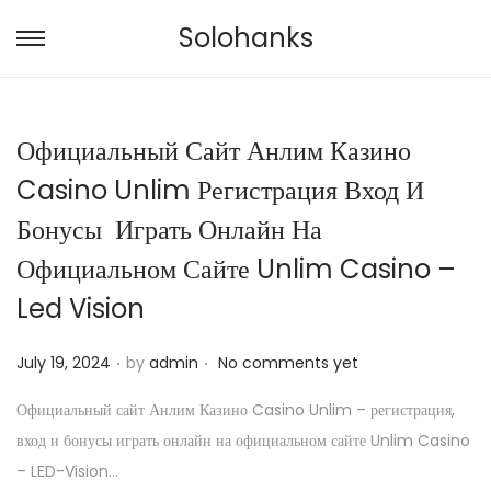
Solohanks
S
S
k
k
i
i
Официальный Сайт Анлим Казино
p
p
t
t
Casino Unlim Регистрация Вход И
o
o
Бонусы ️ Играть Онлайн На
n
c
Официальном Сайте Unlim Casino –
a
o
v
n
Led Vision
i
t
.
.
g
e
P
July 19, 2024
by
admin
No comments yet
a
n
o
Официальный сайт Анлим Казино Casino Unlim – регистрация,
t
t
s
вход и бонусы играть онлайн на официальном сайте Unlim Casino
i
t
– LED-Vision…
o
e