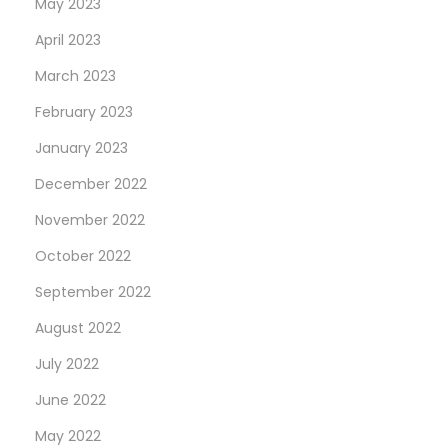
May 2023
April 2023
March 2023
February 2023
January 2023
December 2022
November 2022
October 2022
September 2022
August 2022
July 2022
June 2022
May 2022