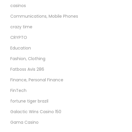
casinos
Communications, Mobile Phones
crazy time
CRYPTO
Education
Fashion, Clothing
Fatboss Avis 286
Finance, Personal Finance
FinTech
fortune tiger brazil
Galactic Wins Casino 150
Gama Casino