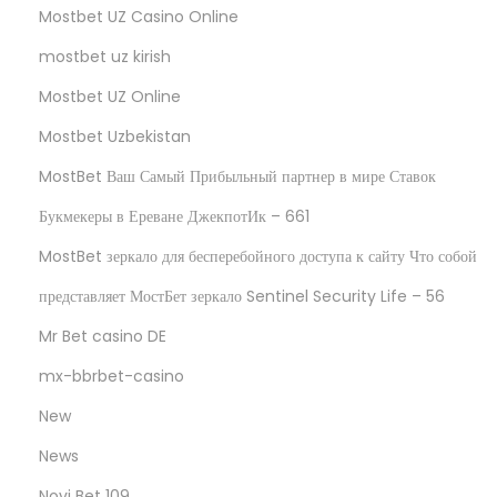
Mostbet UZ Casino Online
mostbet uz kirish
Mostbet UZ Online
Mostbet Uzbekistan
MostBet Ваш Самый Прибыльный партнер в мире Ставок
Букмекеры в Ереване ДжекпотИк – 661
MostBet зеркало для бесперебойного доступа к сайту Что собой
представляет МостБет зеркало Sentinel Security Life – 56
Mr Bet casino DE
mx-bbrbet-casino
New
News
Novi Bet 109