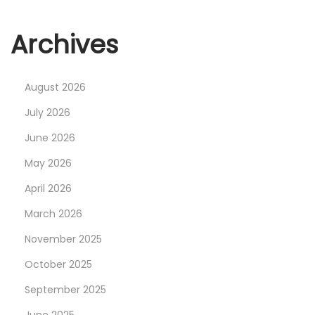
Archives
August 2026
July 2026
June 2026
May 2026
April 2026
March 2026
November 2025
October 2025
September 2025