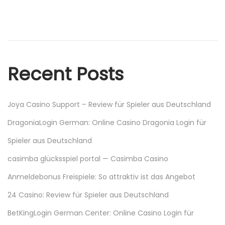
n
d
o
n
Recent Posts
Joya Casino Support – Review für Spieler aus Deutschland
DragoniaLogin German: Online Casino Dragonia Login für
Spieler aus Deutschland
casimba glücksspiel portal — Casimba Casino
Anmeldebonus Freispiele: So attraktiv ist das Angebot
24 Casino: Review für Spieler aus Deutschland
BetKingLogin German Center: Online Casino Login für