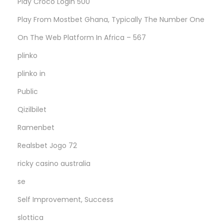
Play Croco Login 500
Play From Mostbet Ghana, Typically The Number One
On The Web Platform In Africa – 567
plinko
plinko in
Public
Qizilbilet
Ramenbet
Realsbet Jogo 72
ricky casino australia
se
Self Improvement, Success
slottica