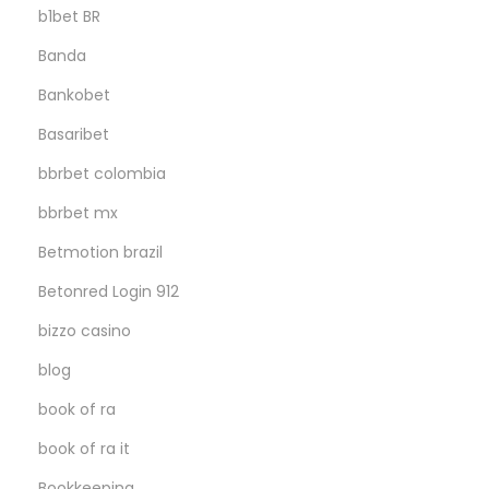
b1bet BR
Banda
Bankobet
Basaribet
bbrbet colombia
bbrbet mx
Betmotion brazil
Betonred Login 912
bizzo casino
blog
book of ra
book of ra it
Bookkeeping