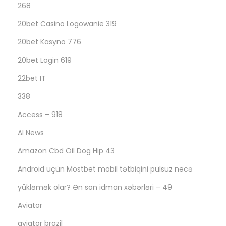
268
20bet Casino Logowanie 319
20bet Kasyno 776
20bet Login 619
22bet IT
338
Access – 918
AI News
Amazon Cbd Oil Dog Hip 43
Android üçün Mostbet mobil tətbiqini pulsuz necə
yükləmək olar? Ən son idman xəbərləri – 49
Aviator
aviator brazil