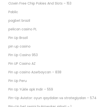
Ozwin Free Chip Pokies And Slots – 153
Pablic
pagbet brazil
pelican casino PL
Pin Up Brazil
pin up casino
Pin Up Casino 953
Pin UP Casino AZ
Pin up casino Azərbaycan – 838
Pin Up Peru
Pin Up Yükle apk Indir – 559
Pin-Up Aviator: oyun qaydaları və strategiyaları – 574
Pin-Up bet rəsmi bukmeyker şirkəti – 1