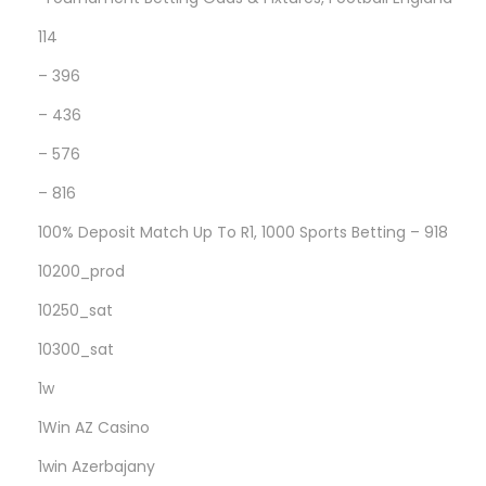
114
– 396
– 436
– 576
– 816
100% Deposit Match Up To R1, 1000 Sports Betting – 918
10200_prod
10250_sat
10300_sat
1w
1Win AZ Casino
1win Azerbajany