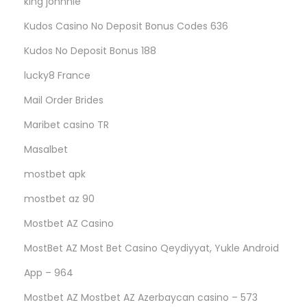
king johnnie
Kudos Casino No Deposit Bonus Codes 636
Kudos No Deposit Bonus 188
lucky8 France
Mail Order Brides
Maribet casino TR
Masalbet
mostbet apk
mostbet az 90
Mostbet AZ Casino
MostBet AZ Most Bet Casino Qeydiyyat, Yukle Android
App – 964
Mostbet AZ Mostbet AZ Azerbaycan casino – 573