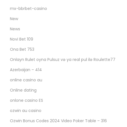
mx-bbrbet-casino
New
News
Novi Bet 109
Ona Bet 753
Onlayn Rulet oyna Pulsuz və ya real pul ilə Roulette77
Azerbaijan – 414
online casino au
Online dating
onlone casino ES
ozwin au casino
Ozwin Bonus Codes 2024 Video Poker Table – 316