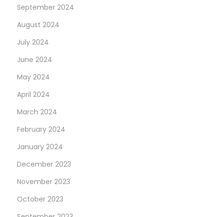
September 2024
August 2024
July 2024
June 2024
May 2024
April 2024
March 2024
February 2024
January 2024
December 2023
November 2023
October 2023
September 2023