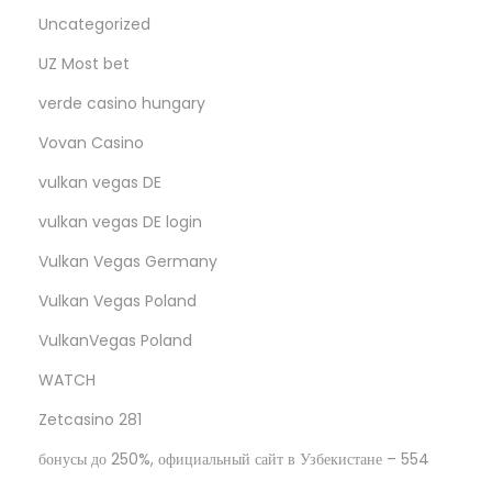
Uncategorized
UZ Most bet
verde casino hungary
Vovan Casino
vulkan vegas DE
vulkan vegas DE login
Vulkan Vegas Germany
Vulkan Vegas Poland
VulkanVegas Poland
WATCH
Zetcasino 281
бонусы до 250%, официальный сайт в Узбекистане – 554