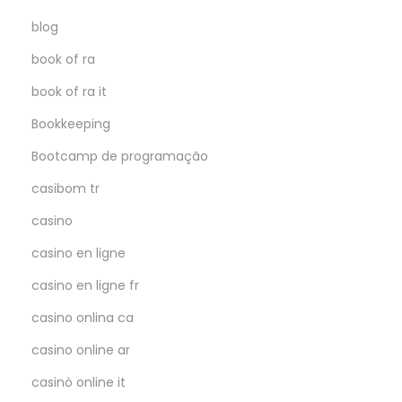
blog
book of ra
book of ra it
Bookkeeping
Bootcamp de programação
casibom tr
casino
casino en ligne
casino en ligne fr
casino onlina ca
casino online ar
casinò online it