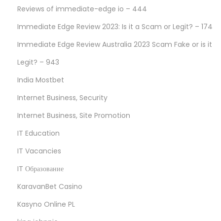
Reviews of immediate-edge io – 444
Immediate Edge Review 2023: Is it a Scam or Legit? – 174
Immediate Edge Review Australia 2023 Scam Fake or is it
Legit? – 943
India Mostbet
Internet Business, Security
Internet Business, Site Promotion
IT Education
IT Vacancies
IT Образование
KaravanBet Casino
Kasyno Online PL