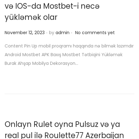
və IOS-da Mostbet-i necə
n
yükləmək olar
.
.
P
November 12, 2023
by
admin
No comments yet
o
Content Pin Up mobil proqramı haqqında nə bilmək lazımdır
s
Android Mostbet APK Baxış Mostbet Tətbiqini Yükləmək
t
Burak Ahşap Mobilya Dekorasyon…
e
d
o
n
Onlayn Rulet oyna Pulsuz və ya
real pul ilə Roulette77 Azerbaijan