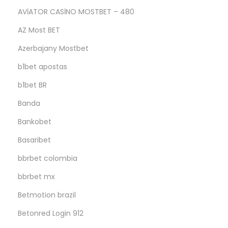
AVİATOR CASİNO MOSTBET – 480
AZ Most BET
Azerbajany Mostbet
b1bet apostas
b1bet BR
Banda
Bankobet
Basaribet
bbrbet colombia
bbrbet mx
Betmotion brazil
Betonred Login 912