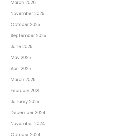
March 2026
November 2025
October 2025
September 2025
June 2025
May 2025
April 2025
March 2025
February 2025
January 2025
December 2024
November 2024
October 2024