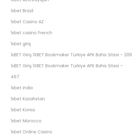
1xbet Brazil
1xbet Casino AZ
1xbet casino french
1xbet giriş
1xBET Giriş 1XBET Bookmaker Türkiye APK Bahis Sitesi – 206
1xBET Giriş 1XBET Bookmaker Türkiye APK Bahis Sitesi –
467
1xbet india
1xbet Kazahstan
1xbet Korea
1xbet Morocco
1xbet Online Casino