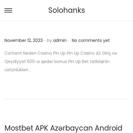
Solohanks
S
S
k
k
i
i
.
.
p
p
P
November 12, 2023
by
admin
No comments yet
t
t
o
Content Neden Casino Pin Up Pin Up Casino AZ Giriş və
o
o
s
Qeydiyyat 500-ə qədər bonus Pin Up Bet tətbiqinin
n
c
t
üstünlükləri…
a
o
e
v
n
d
i
t
o
g
e
n
a
n
t
t
i
Mostbet APK Azərbaycan Android
o