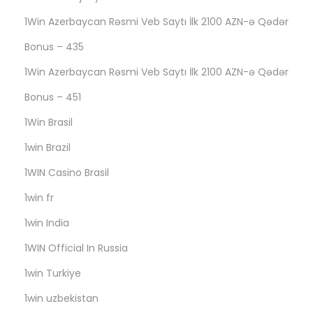
1Win Azerbaycan Rəsmi Veb Saytı İlk 2100 AZN-ə Qədər
Bonus – 435
1Win Azerbaycan Rəsmi Veb Saytı İlk 2100 AZN-ə Qədər
Bonus – 451
1Win Brasil
1win Brazil
1WIN Casino Brasil
1win fr
1win India
1WIN Official In Russia
1win Turkiye
1win uzbekistan