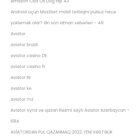
Amazon Cbd Oil Dog Hip 43
Android üçün Mostbet mobil tətbiqini pulsuz necə
yükləmək olar? Ən son idman xəbərləri – 49
Aviator
aviator brazil
aviator casino DE
aviator casino fr
aviator IN
aviator ke
aviator mz
Aviator oyna və qazan Rəsmi sayti Aviator Azerbaycan –
684
AVİATORDAN PUL QAZANMAQ 2022 YENİ XƏSTƏLİK