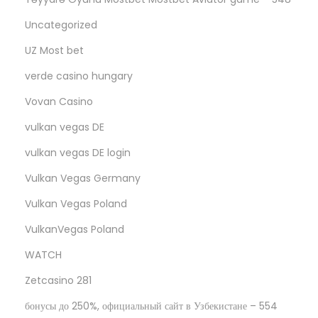
Uncategorized
UZ Most bet
verde casino hungary
Vovan Casino
vulkan vegas DE
vulkan vegas DE login
Vulkan Vegas Germany
Vulkan Vegas Poland
VulkanVegas Poland
WATCH
Zetcasino 281
бонусы до 250%, официальный сайт в Узбекистане – 554