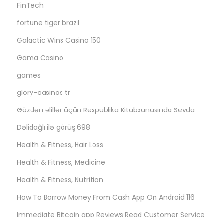
FinTech
fortune tiger brazil
Galactic Wins Casino 150
Gama Casino
games
glory-casinos tr
Gözdən əlillər üçün Respublika Kitabxanasında Sevda
Dəlidağlı ilə görüş 698
Health & Fitness, Hair Loss
Health & Fitness, Medicine
Health & Fitness, Nutrition
How To Borrow Money From Cash App On Android 116
Immediate Bitcoin app Reviews Read Customer Service