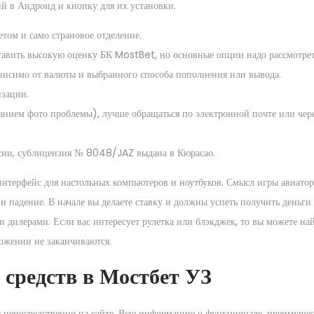
 в Андроид и кнопку для их установки.
том и само страновое отделение.
тавить высокую оценку БК MostBet, но основные опции надо рассмотрет
исимо от валюты и выбранного способа пополнения или вывода.
изации.
анием фото проблемы), лучше обращаться по электронной почте или чер
осии, сублицензия № 8048/JAZ выдана в Кюрасао.
терфейс для настольных компьютеров и ноутбуков. Смысл игры авиатор 
 и падение. В начале вы делаете ставку и должны успеть получить деньги 
ми дилерами. Если вас интересует рулетка или блэкджек, то вы можете н
ожении не заканчиваются.
 средств в Мостбет УЗ
 непосредственно на сайте. Всю информацию о функционале, преимущес