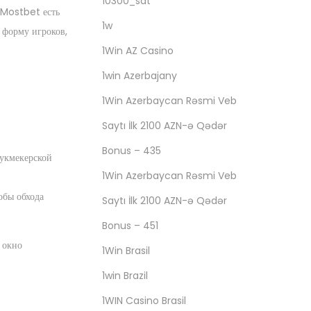
10300_sat
 Mostbet есть
1w
ю форму игроков,
1Win AZ Casino
1win Azerbajany
1Win Azerbaycan Rəsmi Veb
Saytı İlk 2100 AZN-ə Qədər
Bonus – 435
букмекерской
1Win Azerbaycan Rəsmi Veb
обы обхода
Saytı İlk 2100 AZN-ə Qədər
Bonus – 451
 окно
1Win Brasil
1win Brazil
1WIN Casino Brasil