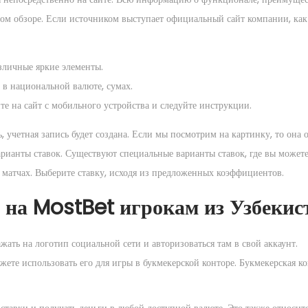
ом обзоре. Если источником выступает официальный сайт компании, как
зличные яркие элементы.
в национальной валюте, сумах.
е на сайт с мобильного устройства и следуйте инструкции.
 учетная запись будет создана. Если мы посмотрим на картинку, то она 
арианты ставок. Существуют специальные варианты ставок, где вы может
 матчах. Выберите ставку, исходя из предложенных коэффициентов.
 на MostBet игрокам из Узбекис
жать на логотип социальной сети и авторизоваться там в свой аккаунт.
жете использовать его для игры в букмекерской конторе. Букмекерская 