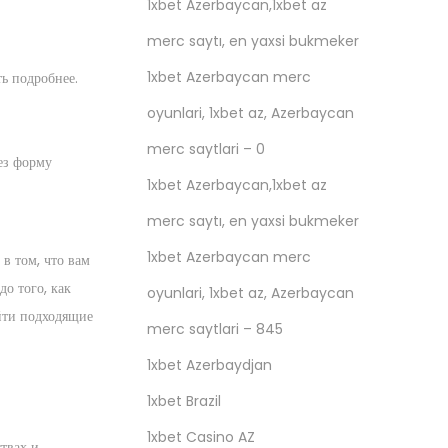
1xbet Azerbaycan,1xbet az
merc saytı, en yaxsi bukmeker
1xbet Azerbaycan merc
ь подробнее.
oyunlari, 1xbet az, Azerbaycan
merc saytlari – 0
ез форму
1xbet Azerbaycan,1xbet az
merc saytı, en yaxsi bukmeker
1xbet Azerbaycan merc
в том, что вам
до того, как
oyunlari, 1xbet az, Azerbaycan
айти подходящие
merc saytlari – 845
1xbet Azerbaydjan
1xbet Brazil
1xbet Casino AZ
твах и