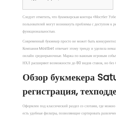
Следует отметить, что букмекерская контора «Мостбет Узб
пользователей могут возникнуть проблемы с доступом к р
функциональностью.
Современный букмекер просто не может быть конкурентос
Компания Mostbet отвечает этому тренду и уделила нема
онлайн среднерыночные. Маржа по важным игровым событ
НХЛ расширяют возможности до 80 видов ставок, но без б
Обзор букмекера Satu
регистрация, техпод
Оформлен под классический раздел со слотами, где можно
есть удобные фильтры, позволяющие сортировать развлече