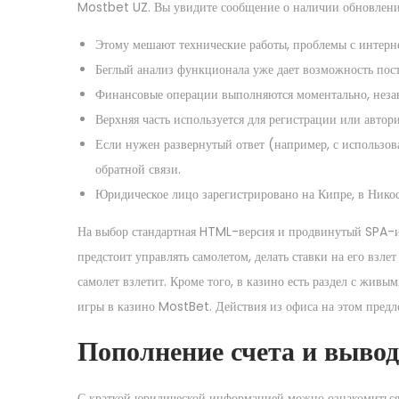
Mostbet UZ. Вы увидите сообщение о наличии обновлений
Этому мешают технические работы, проблемы с интерне
Беглый анализ функционала уже дает возможность пос
Финансовые операции выполняются моментально, незав
Верхняя часть используется для регистрации или автор
Если нужен развернутый ответ (например, с использов
обратной связи.
Юридическое лицо зарегистрировано на Кипре, в Ник
На выбор стандартная HTML-версия и продвинутый SPA-ин
предстоит управлять самолетом, делать ставки на его взлет
самолет взлетит. Кроме того, в казино есть раздел с живы
игры в казино MostBet. Действия из офиса на этом предл
Пополнение счета и вывод
С краткой юридической информацией можно ознакомиться