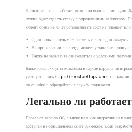
Дополнительно заработать можно на выполнении заданий, 
нужно будет сделать ставку с определенным вейджером. П
клиент очень не хочет устанавливать софт на планшет или
Один пользователь может иметь только один аккаунт.
Но при желании вы всегда можете установить полную п
Также не забывайте ознакомиться с условиями получе
Блокировка аккаунта возможна в случае нарушения игроко
учетную запись
https://mostbettopz.com
третьим лица
по ошибке – обращайтесь в службу поддержки.
Легально ли работает
Проверьте версию ОС, а также наличие оперативной памят
доступен на официальном сайте букмекера. Если разрабо