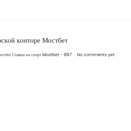
ской конторе Мостбет
.
остбет Ставки на спорт Mostbet - 897
No comments yet