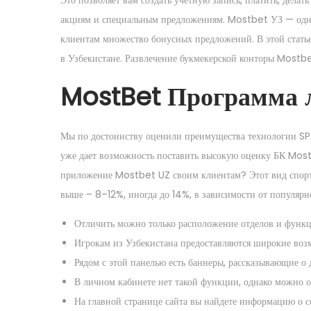
Это позволяет вам создать учетную запись, платить, делат
акциям и специальным предложениям. Mostbet УЗ — одно 
клиентам множество бонусных предложений. В этой стать
в Узбекистане. Развлечение букмекерской конторы Mostbet
MostBet Программа 
Мы по достоинству оценили преимущества технологии SPA
уже дает возможность поставить высокую оценку БК MostB
приложение Mostbet UZ своим клиентам? Этот вид спорт
выше – 8–12%, иногда до 14%, в зависимости от популярн
Отличить можно только расположение отделов и функц
Игрокам из Узбекистана предоставляются широкие возм
Рядом с этой панелью есть баннеры, рассказывающие о 
В личном кабинете нет такой функции, однако можно о
На главной странице сайта вы найдете информацию о 