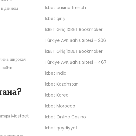
1xbet casino french
 в данном
1xbet giriş
1xBET Giriş 1XBET Bookmaker
Türkiye APK Bahis Sitesi – 206
1xBET Giriş 1XBET Bookmaker
очень широкая.
Türkiye APK Bahis Sitesi – 467
е найти
1xbet india
1xbet Kazahstan
тана?
1xbet Korea
1xbet Morocco
контора Mostbet
1xbet Online Casino
1xbet qeydiyyat