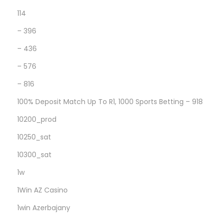
y
114
ı
– 396
n
– 436
– 576
– 816
100% Deposit Match Up To R1, 1000 Sports Betting – 918
10200_prod
10250_sat
10300_sat
1w
1Win AZ Casino
1win Azerbajany