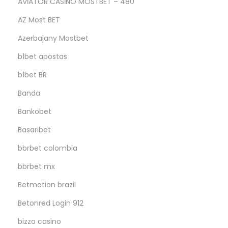
AVİATOR CASİNO MOSTBET – 480
AZ Most BET
Azerbajany Mostbet
b1bet apostas
b1bet BR
Banda
Bankobet
Basaribet
bbrbet colombia
bbrbet mx
Betmotion brazil
Betonred Login 912
bizzo casino