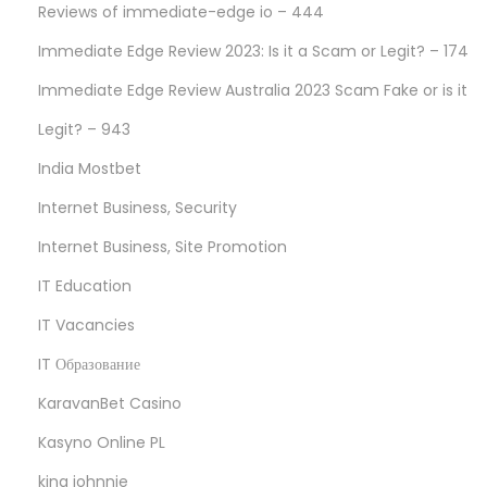
Reviews of immediate-edge io – 444
Immediate Edge Review 2023: Is it a Scam or Legit? – 174
Immediate Edge Review Australia 2023 Scam Fake or is it
Legit? – 943
India Mostbet
Internet Business, Security
Internet Business, Site Promotion
IT Education
IT Vacancies
IT Образование
KaravanBet Casino
Kasyno Online PL
king johnnie