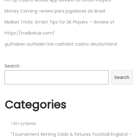
Pin Up Casino Mobile App Review for British Players
l
Money Coming: review para jogadores do Brasil
s
u
Melbet Tricks: Smart Tips for UK Players — Review of
z
https://melbetuk.com/
V
guthaben aufladen bei cashalot casino deutschland
ə
Y
a
Search
P
Search
u
l
a
Categories
O
y
n
! Без рубрики
a
"Tournament Betting Odds & Fixtures, Football England –