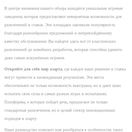
n
В центре внимания нашего обзора находятся уникальные игровые
заведения, которые предоставляют невероятные возможности для
развлечений и ставок. Эти площадки завоевали популярность
благодаря разнообразию предложений и непревзойдённому
качеству обслуживания. Вы найдете здесь всё от классических
развлечений до новейших разработок, которые способны удивить
даже самых искушённых игроков.
Откройте для себя мир азарта
, где каждое ваше решение и ставка
могут привести к неожиданным результатам. Эти места
обеспечивают не только возможность выигрыша, но и дают шанс
испытать свои силы в самых разных играх и испытаниях.
Платформы, о которых пойдет речь, предлагают не только
стандартные развлечения, но и целый спектр инновационных
подходов к азарту.
Наше руководство поможет вам разобраться в особенностях таких