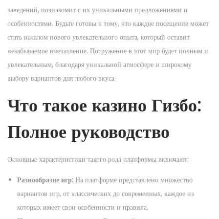
заведений, познакомит с их уникальными предложениями и
особенностями. Будьте готовы к тому, что каждое посещение может
стать началом нового увлекательного опыта, который оставит
незабываемое впечатление. Погружение в этот мир будет полным и
увлекательным, благодаря уникальной атмосфере и широкому
выбору вариантов для любого вкуса.
Что такое казино Гизбо:
Полное руководство
Основные характеристики такого рода платформы включают:
Разнообразие игр:
На платформе представлено множество
вариантов игр, от классических до современных, каждое из
которых имеет свои особенности и правила.