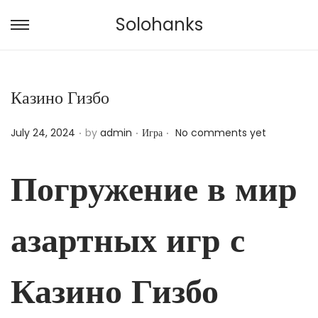
Solohanks
S
S
k
k
i
i
Казино Гизбо
p
p
t
t
.
.
.
P
P
July 24, 2024
by
admin
Игра
No comments yet
o
o
o
o
n
c
s
s
Погружение в мир
a
o
t
t
v
n
e
e
i
t
азартных игр с
d
d
g
e
o
i
a
n
n
n
t
t
Казино Гизбо
i
o