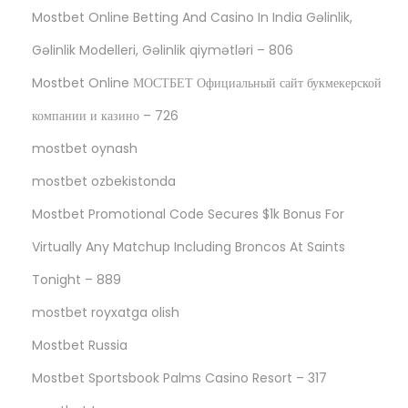
Mostbet Online Betting And Casino In India Gəlinlik,
Gəlinlik Modelleri, Gəlinlik qiymətləri – 806
Mostbet Online МОСТБЕТ Официальный сайт букмекерской
компании и казино – 726
mostbet oynash
mostbet ozbekistonda
Mostbet Promotional Code Secures $1k Bonus For
Virtually Any Matchup Including Broncos At Saints
Tonight – 889
mostbet royxatga olish
Mostbet Russia
Mostbet Sportsbook Palms Casino Resort – 317