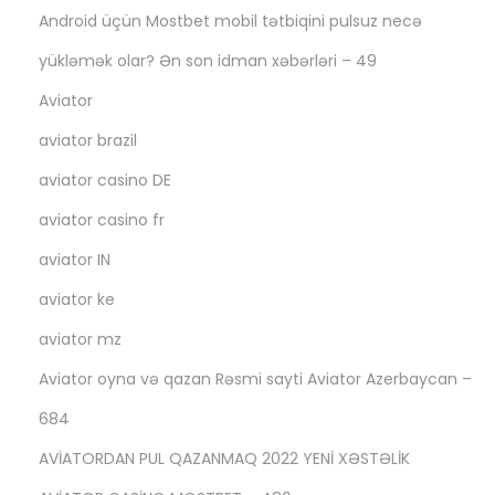
Android üçün Mostbet mobil tətbiqini pulsuz necə
yükləmək olar? Ən son idman xəbərləri – 49
Aviator
aviator brazil
aviator casino DE
aviator casino fr
aviator IN
aviator ke
aviator mz
Aviator oyna və qazan Rəsmi sayti Aviator Azerbaycan –
684
AVİATORDAN PUL QAZANMAQ 2022 YENİ XƏSTƏLİK