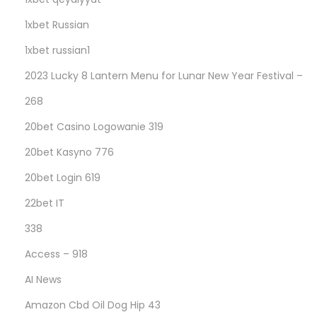
1xbet Russian
1xbet russian1
2023 Lucky 8 Lantern Menu for Lunar New Year Festival –
268
20bet Casino Logowanie 319
20bet Kasyno 776
20bet Login 619
22bet IT
338
Access – 918
AI News
Amazon Cbd Oil Dog Hip 43