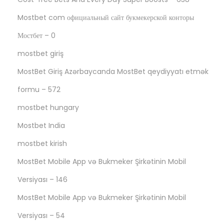
Mostbet com официальный сайт букмекерской конторы
Мостбет – 0
mostbet giriş
MostBet Giriş Azərbaycanda MostBet qeydiyyatı etmək
formu – 572
mostbet hungary
Mostbet India
mostbet kirish
MostBet Mobile App və Bukmeker Şirkətinin Mobil
Versiyası – 146
MostBet Mobile App və Bukmeker Şirkətinin Mobil
Versiyası – 54