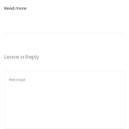
i
н
Read more
o
и
я
n
в
к
а
з
Leave a Reply
и
н
о
В
у
л
к
а
н