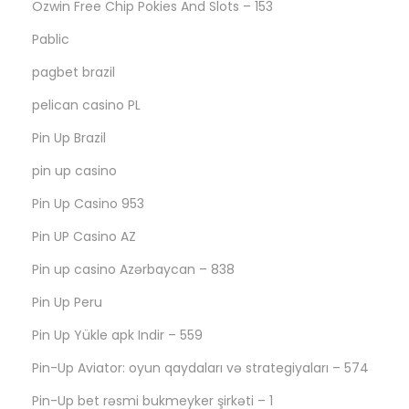
Ozwin Free Chip Pokies And Slots – 153
Pablic
pagbet brazil
pelican casino PL
Pin Up Brazil
pin up casino
Pin Up Casino 953
Pin UP Casino AZ
Pin up casino Azərbaycan – 838
Pin Up Peru
Pin Up Yükle apk Indir – 559
Pin-Up Aviator: oyun qaydaları və strategiyaları – 574
Pin-Up bet rəsmi bukmeyker şirkəti – 1