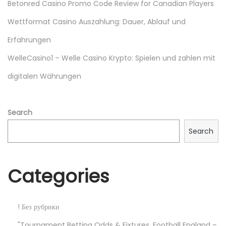
Betonred Casino Promo Code Review for Canadian Players
о
с
Wettformat Casino Auszahlung: Dauer, Ablauf und
т
Erfahrungen
б
WelleCasino1 – Welle Casino Krypto: Spielen und zahlen mit
е
digitalen Währungen
т
С
т
Search
а
Search
в
к
и
Categories
н
а
с
! Без рубрики
п
"Tournament Betting Odds & Fixtures, Football England –