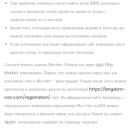
Там любители гемблинга могут найти более 1000 различных
слотов и автоматов, чтобы провести время не только с
удовольствием, но и выгодой.
Кроме того, благодаря часто проводимым акциям и бонусам, вы
можете увеличить свои шансы на получение прибыли.
Если источником выступает официальный сайт компании, как в
данном случае, то процедура вполне безопасна.
Соответственно, скачать Мостбет Узбекистан через app Play
Market невозможно. Первое, что нужно сделать перед тем, как
пополнить счет в Мостбет – регистрация. Только после этого можно
приступать к внесению средств на депозитный
https://kingdom-
con.com/registration/
счет. На официальном сайте букмекера с
персонального компьютера приложение Мост бет на iOS можно
будет обнаружить в верхнем левом углу ресурса. Нажав на символ
Apple, пользователь перейдёт на страницу загрузки.