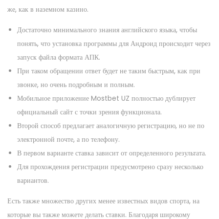
же, как в наземном казино.
Достаточно минимального знания английского языка, чтобы
понять, что установка программы для Андроид происходит через
запуск файла формата АПК.
При таком обращении ответ будет не таким быстрым, как при
звонке, но очень подробным и полным.
Мобильное приложение Mostbet UZ полностью дублирует
официальный сайт с точки зрения функционала.
Второй способ предлагает аналогичную регистрацию, но не по
электронной почте, а по телефону.
В первом варианте ставка зависит от определенного результата.
Для прохождения регистрации предусмотрено сразу несколько
вариантов.
Есть также множество других менее известных видов спорта, на
которые вы также можете делать ставки. Благодаря широкому