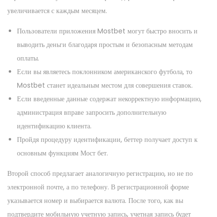
увеличивается с каждым месяцем.
Пользователи приложения Mostbet могут быстро вносить и
выводить деньги благодаря простым и безопасным методам
оплаты.
Если вы являетесь поклонником американского футбола, то
Mostbet станет идеальным местом для совершения ставок.
Если введенные данные содержат некорректную информацию,
администрация вправе запросить дополнительную
идентификацию клиента.
Пройдя процедуру идентификации, беттер получает доступ к
основным функциям Мост бет.
Второй способ предлагает аналогичную регистрацию, но не по
электронной почте, а по телефону. В регистрационной форме
указывается номер и выбирается валюта. После того, как вы
подтвердите мобильную учетную запись, учетная запись будет