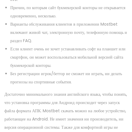
Причин, по которым сайт букмекерской конторы не открывается
одновременно, несколько.
Варианты обслуживания клиентов в приложении Mostbet
включают живой чат, электронную почту, телефонную помощь и
раздел FAQ.
Если клиент очень не хочет устанавливать софт на планшет или
смартфон, он может воспользоваться мобильной версией сайта
букмекерской конторы.
Без регистрации игрок/беттор не сможет ни играть, ни делать
прогнозы на спортивные события.
Достаточно минимального знания английского языка, чтобы понять,
что установка программы для Андроид происходит через запуск
файла формата АПК. Mostbet скачать можно на любое устройство,
работающее на Android. Не имеет значения ни производитель, ни
версия операционной системы. Также для комфортной игры не