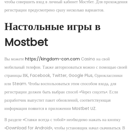
чтобы совершить вход в личный кабинет Мостбет. Для прохождения
регистрации предусмотрено сразу несколько вариантов.
Настольные игры в
Mostbet
Вы можете
https://kingdom-con.com
Casino на свой
мобильный телефон. Также авторизоваться можно с помощью своей
страницы ВК, Facebook, Twitter, Google Plus, Одноклассники
или Steam. Чтобы воспользоваться этим способом входа, для
регистрации должен быть выбран способ «Через соцсеть». Если
разработчик выпустит пакет обновлений, соответствующая
информация появится в приложении Mostbet UZ.
В разделе «Ставки всегда с тобой» необходимо нажать на кнопку
«Download for Android», чтобы установщик начал скачиваться. В