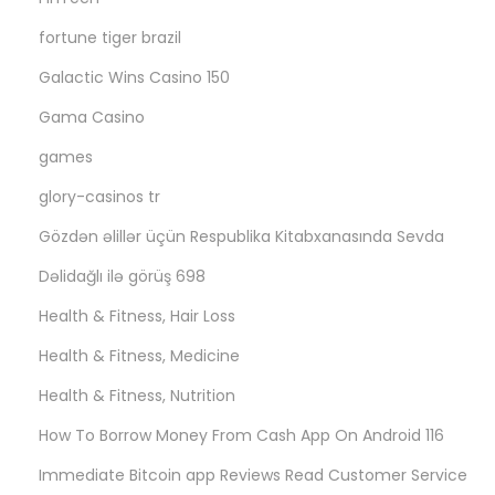
fortune tiger brazil
Galactic Wins Casino 150
Gama Casino
games
glory-casinos tr
Gözdən əlillər üçün Respublika Kitabxanasında Sevda
Dəlidağlı ilə görüş 698
Health & Fitness, Hair Loss
Health & Fitness, Medicine
Health & Fitness, Nutrition
How To Borrow Money From Cash App On Android 116
Immediate Bitcoin app Reviews Read Customer Service