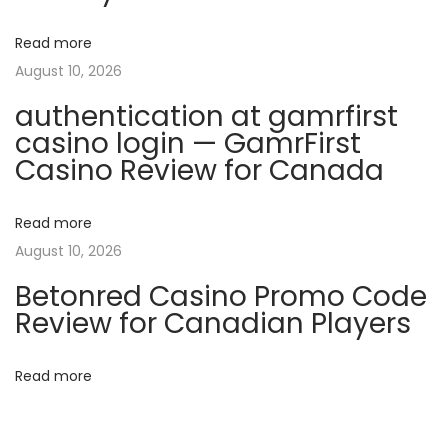
v
:
0
0
Read more
i
с
August 10, 2026
у
g
authentication at gamrfirst
м
casino login — GamrFirst
в
a
Casino Review for Canada
б
у
t
Read more
к
August 10, 2026
м
i
Betonred Casino Promo Code
е
Review for Canadian Players
o
к
е
n
Read more
р
с
к