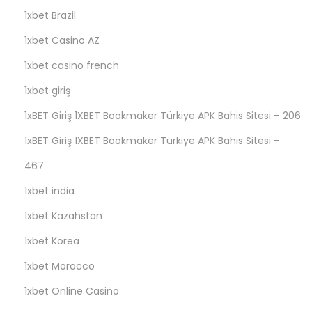
1xbet Brazil
1xbet Casino AZ
1xbet casino french
1xbet giriş
1xBET Giriş 1XBET Bookmaker Türkiye APK Bahis Sitesi – 206
1xBET Giriş 1XBET Bookmaker Türkiye APK Bahis Sitesi –
467
1xbet india
1xbet Kazahstan
1xbet Korea
1xbet Morocco
1xbet Online Casino