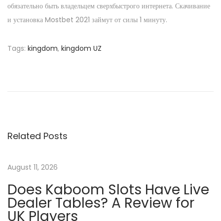
обязательно быть владельцем сверхбыстрого интернета. Скачивание
и установка Mostbet 2021 займут от силы 1 минуту.
Tags
:
kingdom
,
kingdom UZ
P
P
В
r
ы
o
e
и
v
г
s
i
р
o
а
Related Posts
t
u
й
s
9
n
August 11, 2026
p
0
Does Kaboom Slots Have Live
o
0
a
Dealer Tables? A Review for
s
0
UK Players
t
0