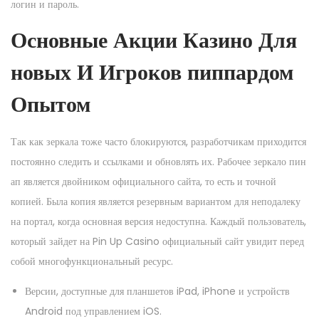
логин и пароль.
Основные Акции Казино Для
новых И Игроков пиппардом
Опытом
Так как зеркала тоже часто блокируются, разработчикам приходится
постоянно следить и ссылками и обновлять их. Рабочее зеркало пин
ап является двойником официального сайта, то есть и точной
копией. Была копия является резервным вариантом для неподалеку
на портал, когда основная версия недоступна. Каждый пользователь,
который зайдет на Pin Up Casino официальный сайт увидит перед
собой многофункциональный ресурс.
Версии, доступные для планшетов iPad, iPhone и устройств
Android под управлением iOS.