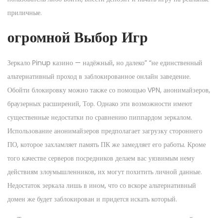
приличные.
огромной Выбор Игр
Зеркало Pinup казино — надёжный, но далеко” “не единственный
альтернативный проход в заблокированное онлайн заведение.
Обойти блокировку можно также со помощью VPN, анонимайзеров,
браузерных расширений, Тор. Однако эти возможности имеют
существенные недостатки по сравнению пиппардом зеркалом.
Использование анонимайзеров предполагает загрузку стороннего
ПО, которое захламляет память ПК же замедляет его работы. Кроме
того качестве серверов посредников делаем вас уязвимым нему
действиям злоумышленников, их могут похитить личной данные.
Недостаток зеркала лишь в ином, что со вскоре альтернативный
домен же будет заблокирован и придется искать который.