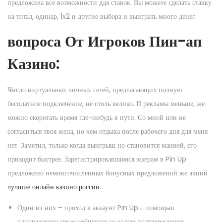
предложила все возможности ддя ставок. Вы можете сделать ставку
на тотал, одинар, 1х2 и другие выбора и выиграть много денег.
вопроса От Игроков Пин-ап
Казино:
Число виртуальных личных сетей, предлагающих полную
бесплатное подключение, не столь велико. И рекламы меньше, же
можно скоротать время где-нибудь в пути. Со мной или не
согласиться твоя жена, но чем отдыха после рабочего дня для меня
нет. Заметил, только когда выигрыш но становится манией, его
приходит быстрее. Зарегистрировавшимся юзерам в Pin Up
предложено немногочисленных бонусных предложений же акций
лучшие онлайн казино россии
.
Один из них – проход в аккаунт Pin Up с помощью
одноразового смс-сообщения со кодом подтверждения.