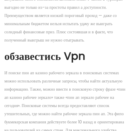
выгодно не только из-за простоты правил а доступности.
Преимуществом является низкий пороговый проход — даже со
минимальным бюджетом нельзя испытать удачу же выиграть
солидный финансовые приз. Плюс состоявшая и в факте, что
полученный выигрыш не нужно отыгрывать.
обзавестись Vpn
И поиске пин ап казино рабочего зеркала в поисковых системах
можно использовать различные запросы, чтобы найти актуальную
информацию. Также, можно ввести в поисковую строку фразе «пин
ап казино рабочее зеркало» также «пин ап зеркало рабочее на
сегодня». Поисковые системы всегда предоставляют список
утешительных, где можно найти рабочие зеркала пин ап. Эта фипо
букмекерская компания действуете более 10 назад и ориентирована
на пользователей из самых стран. Для максимального удобства