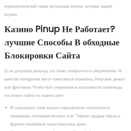
нормализаторской самые актуальные вопрос, которые задают
игроки.
Казино Pinup Не Работает?
лучшие Способы В обходные
Блокировки Сайта
Если допущена разница, это также отобразится в уведомлении. И
качестве поощрения могут начисляться пинкойны, бонусные деньги
или фриспины. Чтобы быть уверенным в актуальности промокода,
его можно найти на нашем сайте.
И социальных сетях казино периодически публикуются
промокоды, активация которых или” “принес щедрые призы и
формате пинкойнов также бонусных денег.