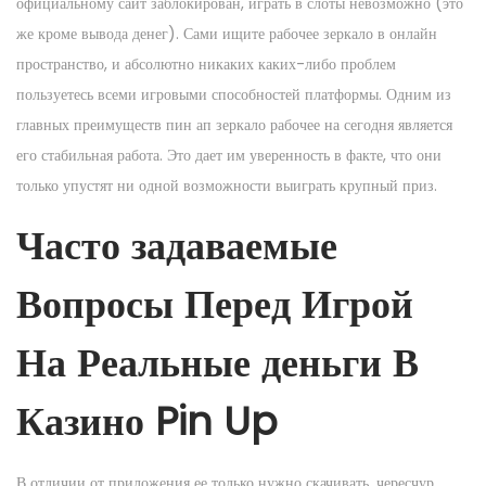
официальному сайт заблокирован, играть в слоты невозможно (это
же кроме вывода денег). Сами ищите рабочее зеркало в онлайн
пространство, и абсолютно никаких каких-либо проблем
пользуетесь всеми игровыми способностей платформы. Одним из
главных преимуществ пин ап зеркало рабочее на сегодня является
его стабильная работа. Это дает им уверенность в факте, что они
только упустят ни одной возможности выиграть крупный приз.
Часто задаваемые
Вопросы Перед Игрой
На Реальные деньги В
Казино Pin Up
В отличии от приложения ее только нужно скачивать, чересчур