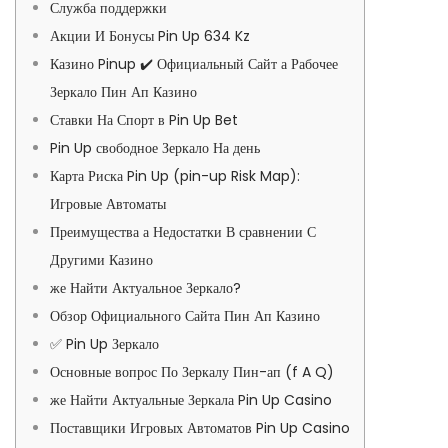
Служба поддержки
Акции И Бонусы Pin Up 634 Kz
Казино Pinup ✔️ Официальный Сайт а Рабочее
Зеркало Пин Ап Казино
Ставки На Спорт в Pin Up Bet
Pin Up свободное Зеркало На день
Карта Риска Pin Up (pin-up Risk Map):
Игровые Автоматы
Преимущества а Недостатки В сравнении С
Другими Казино
же Найти Актуальное Зеркало?
Обзор Официального Сайта Пин Ап Казино
✅ Pin Up Зеркало
Основные вопрос По Зеркалу Пин-ап (f A Q)
же Найти Актуальные Зеркала Pin Up Casino
Поставщики Игровых Автоматов Pin Up Casino