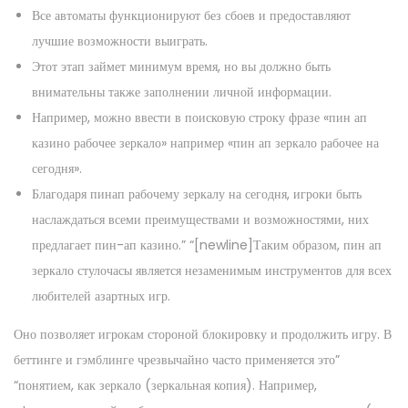
Все автоматы функционируют без сбоев и предоставляют
лучшие возможности выиграть.
Этот этап займет минимум время, но вы должно быть
внимательны также заполнении личной информации.
Например, можно ввести в поисковую строку фразе «пин ап
казино рабочее зеркало» например «пин ап зеркало рабочее на
сегодня».
Благодаря пинап рабочему зеркалу на сегодня, игроки быть
наслаждаться всеми преимуществами и возможностями, них
предлагает пин-ап казино.” “[newline]Таким образом, пин ап
зеркало стулочасы является незаменимым инструментов для всех
любителей азартных игр.
Оно позволяет игрокам стороной блокировку и продолжить игру. В
беттинге и гэмблинге чрезвычайно часто применяется это”
“понятием, как зеркало (зеркальная копия). Например,