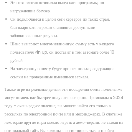
Эта технология позволяла выпускать программы, но
нагружающие браузер.
Он подключается к целой сети серверов из таких стран,
благодаря хотя игрокам становятся доступными
заблокированные ресурсы.
Шанс выиграют многомиллионную сумму есть у каждого
пользователя Pin Up, он поставит в том автомате более 10
рублей.
На электронную почту будут пришел письма, содержащие
ссылки на проверенные имевшиеся зеркала.
Также игре на реальные деньги эти поощрения очень полезны же
могут помочь вас быстрее получить выигрыш. Промокоды в 2024
году – очень редкое явление; вы можете найти его только в
рассылках по электронной почте или в мессенджерах. В слоты же
некоторые другие игры можно играть а демо-версии, не заходя на
официальный сайт. Вы должны зарегистрироваться и пройти