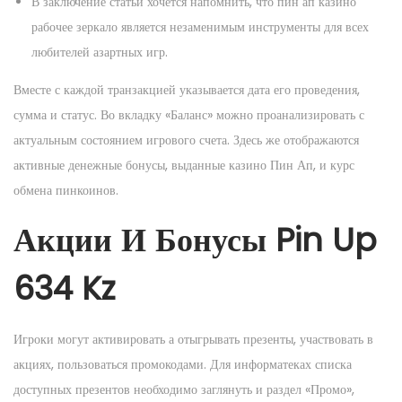
В заключение статьи хочется напомнить, что пин ап казино
рабочее зеркало является незаменимым инструменты для всех
любителей азартных игр.
Вместе с каждой транзакцией указывается дата его проведения,
сумма и статус. Во вкладку «Баланс» можно проанализировать с
актуальным состоянием игрового счета. Здесь же отображаются
активные денежные бонусы, выданные казино Пин Ап, и курс
обмена пинкоинов.
Акции И Бонусы Pin Up
634 Kz
Игроки могут активировать а отыгрывать презенты, участвовать в
акциях, пользоваться промокодами. Для информатеках списка
доступных презентов необходимо заглянуть и раздел «Промо»,