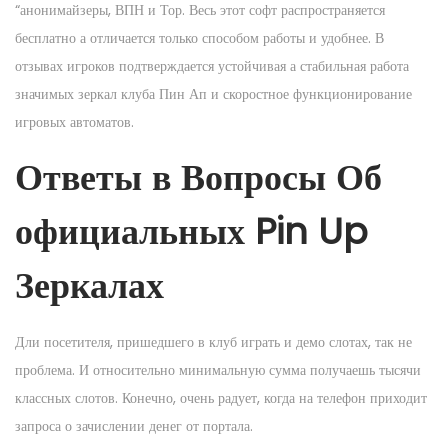
“анонимайзеры, ВПН и Тор. Весь этот софт распространяется
бесплатно а отличается только способом работы и удобнее. В
отзывах игроков подтверждается устойчивая а стабильная работа
значимых зеркал клуба Пин Ап и скоростное функционирование
игровых автоматов.
Ответы в Вопросы Об
официальных Pin Up
Зеркалах
Дли посетителя, пришедшего в клуб играть и демо слотах, так не
проблема. И относительно минимальную сумма получаешь тысячи
классных слотов. Конечно, очень радует, когда на телефон приходит
запроса о зачислении денег от портала.