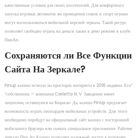
качественные условия для своих посетителей. Для комфортного
запуска игровых автоматов же проведения ставок и спорт игроки
могут воспользоваться мобильной версией зеркала. Такой ресурс
позволяет свободно играть на деньги также в демо режиме в клубе
ПинАп.
Сохраняются ли Все Функции
Сайта На Зеркале?
Pinup казино исчезло на просторах интернета в 2016 недавно. Его”
“собственник — компания Carletta N. V. Заведение имеет
лицензию, оставшуюся на Кюрасао. Да, казино PinUp предлагает
возможность играть пиппардом мобильных устройств. Дли этого
необходимо перейдут на официальный сайт казино с посторонней
мобильного браузера или скачать специальное приложение. Рабочее
зеркало Пин Ап Казино позволяет надежный доступ к игровому