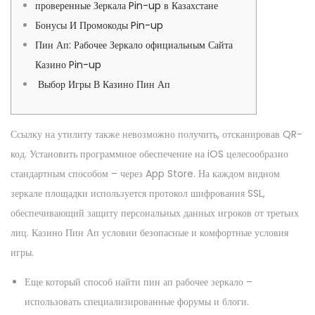
проверенные Зеркала Pin-up в Казахстане
Бонусы И Промокоды Pin-up
Пин Ап: Рабочее Зеркало официальным Сайта
Казино Pin-up
️ Выбор Игры В Казино Пин Ап
Ссылку на утилиту также невозможно получить, отсканировав QR-
код. Установить программное обеспечение на iOS целесообразно
стандартным способом – через App Store. На каждом видном
зеркале площадки используется протокол шифрования SSL,
обеспечивающий защиту персональных данных игроков от третьих
лиц. Казино Пин Ап условии безопасные и комфортные условия
игры.
Еще который способ найти пин ап рабочее зеркало –
использовать специализированные форумы и блоги.