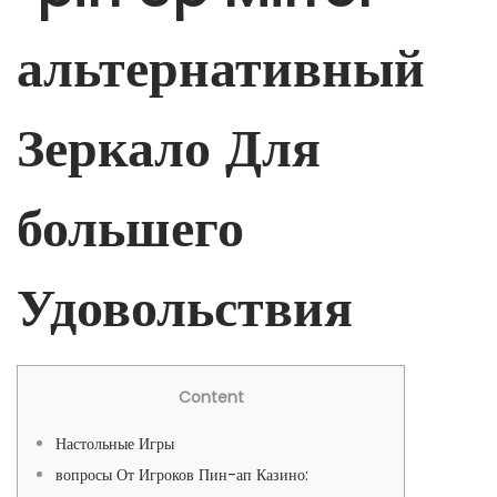
n
n
n
альтернативный
Зеркало Для
большего
Удовольствия
Content
Настольные Игры
вопросы От Игроков Пин-ап Казино: