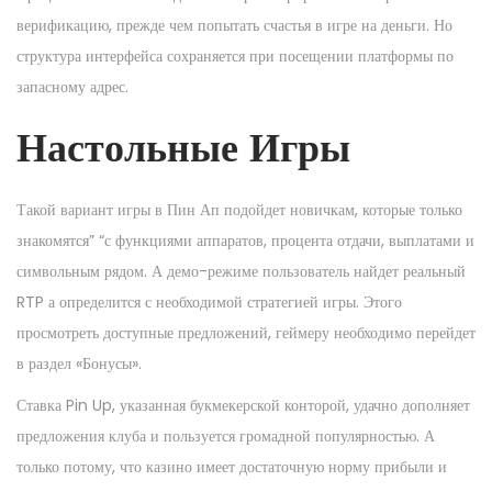
верификацию, прежде чем попытать счастья в игре на деньги. Но
структура интерфейса сохраняется при посещении платформы по
запасному адрес.
Настольные Игры
Такой вариант игры в Пин Ап подойдет новичкам, которые только
знакомятся” “с функциями аппаратов, процента отдачи, выплатами и
символьным рядом. А демо-режиме пользователь найдет реальный
RTP а определится с необходимой стратегией игры. Этого
просмотреть доступные предложений, геймеру необходимо перейдет
в раздел «Бонусы».
Ставка Pin Up, указанная букмекерской конторой, удачно дополняет
предложения клуба и пользуется громадной популярностью. А
только потому, что казино имеет достаточную норму прибыли и