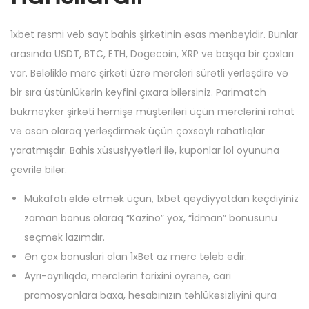
1xbet rəsmi veb sayt bahis şirkətinin əsas mənbəyidir. Bunlar
arasında USDT, BTC, ETH, Dogecoin, XRP və başqa bir çoxları
var. Beləliklə mərc şirkəti üzrə mərcləri sürətli yerləşdirə və
bir sıra üstünlükərin keyfini çıxara bilərsiniz. Parimatch
bukmeyker şirkəti həmişə müştəriləri üçün mərclərini rahat
və asan olaraq yerləşdirmək üçün çoxsaylı rahatlıqlar
yaratmışdır. Bahis xüsusiyyətləri ilə, kuponlar lol oyununa
çevrilə bilər.
Mükafatı əldə etmək üçün, 1xbet qeydiyyatdan keçdiyiniz
zaman bonus olaraq “Kazino” yox, “İdman” bonusunu
seçmək lazımdır.
Ən çox bonuslari olan 1xBet az mərc tələb edir.
Ayrı-ayrılıqda, mərclərin tarixini öyrənə, cari
promosyonlara baxa, hesabınızın təhlükəsizliyini qura