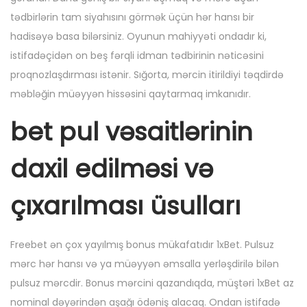
tədbirlərin tam siyahısını görmək üçün hər hansı bir
hadisəyə basa bilərsiniz. Oyunun mahiyyəti ondadır ki,
istifadəçidən on beş fərqli idman tədbirinin nəticəsini
proqnozlaşdırması istənir. Sığorta, mərcin itirildiyi təqdirdə
məbləğin müəyyən hissəsini qaytarmaq imkanıdır.
bet pul vəsaitlərinin
daxil edilməsi və
çıxarılması üsulları
Freebet ən çox yayılmış bonus mükafatıdır 1xBet. Pulsuz
mərc hər hansı və ya müəyyən əmsalla yerləşdirilə bilən
pulsuz mərcdir. Bonus mərcini qazandıqda, müştəri 1xBet az
nominal dəyərindən aşağı ödəniş alacaq. Ondan istifadə