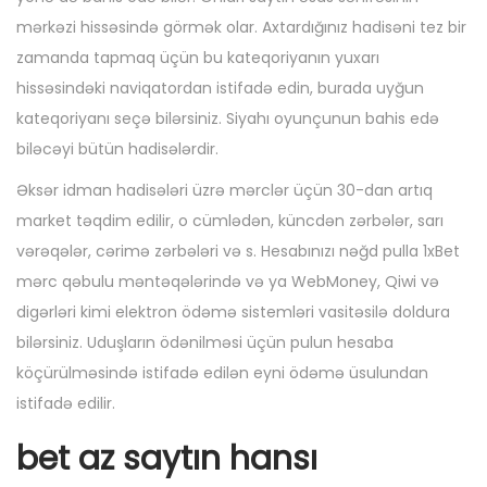
mərkəzi hissəsində görmək olar. Axtardığınız hadisəni tez bir
zamanda tapmaq üçün bu kateqoriyanın yuxarı
hissəsindəki naviqatordan istifadə edin, burada uyğun
kateqoriyanı seçə bilərsiniz. Siyahı oyunçunun bahis edə
biləcəyi bütün hadisələrdir.
Əksər idman hadisələri üzrə mərclər üçün 30-dan artıq
market təqdim edilir, o cümlədən, küncdən zərbələr, sarı
vərəqələr, cərimə zərbələri və s. Hesabınızı nəğd pulla 1xBet
mərc qəbulu məntəqələrində və ya WebMoney, Qiwi və
digərləri kimi elektron ödəmə sistemləri vasitəsilə doldura
bilərsiniz. Uduşların ödənilməsi üçün pulun hesaba
köçürülməsində istifadə edilən eyni ödəmə üsulundan
istifadə edilir.
bet az saytın hansı