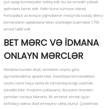
çox aşagı komissiyalar tətbiq edir, bu isə əmsalın yüksək
qalmasını təmin edir. Gəlin buna nümunə olaraq
Portuqaliya və İsveçrə yığmalarının matçında baxaq. Birinci
komandanın qələbəsinə 1xbet azerbaijan bukmeker 1.755
əmsal təklif edir.
BET MƏRC VƏ İDMANA
ONLAYN MƏRCLƏR
Hesabda burada deyil, xəritələrin sayına görə
qiymətləndirmə aparıla bilər. İnvestisiya komandaların
oyunu cəmi neçə xəritə ilə tamamlayacağı üzərində
yaradıla bilər. Proqramı yükləsəniz, dünyanın istənilən
yerindən oynaya bilərsiniz. Bir əmanət etmək üçün
istifadəçi adınızı daxil etməyiniz xahiş olunur. Çıxarılması