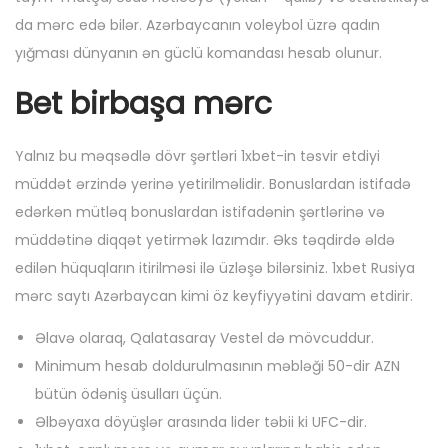
da mərc edə bilər. Azərbaycanın voleybol üzrə qadın
yığması dünyanın ən güclü komandası hesab olunur.
Bet birbaşa mərc
Yalnız bu məqsədlə dövr şərtləri 1xbet-in təsvir etdiyi
müddət ərzində yerinə yetirilməlidir. Bonuslardan istifadə
edərkən mütləq bonuslardan istifadənin şərtlərinə və
müddətinə diqqət yetirmək lazımdır. Əks təqdirdə əldə
edilən hüquqların itirilməsi ilə üzləşə bilərsiniz. 1xbet Rusiya
mərc saytı Azərbaycan kimi öz keyfiyyətini davam etdirir.
Əlavə olaraq, Qalatasaray Vestel də mövcuddur.
Minimum hesab doldurulmasının məbləği 50-dir AZN
bütün ödəniş üsulları üçün.
Əlbəyaxa döyüşlər arasında lider təbii ki UFC-dir.