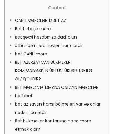
Content
CANLI MƏRCLƏR 1XBET AZ
Bet birbaşa mərc
Bet şəxsi hesabınıza daxil olun
x Bet-də mərc növləri hansılardır
bet CANLI mərc
BET AZERBAYCAN BUKMEKER
KOMPANIYASININ ÜSTÜNLÜKLƏRI NƏ ILƏ
ƏLAQƏLIDIR?
BET MƏRC VƏ İDMANA ONLAYN MƏRCLƏR
bet1xbet
bet az saytın hansı bölmələri var və onlar
nədən ibarətdir
Bet bukmeker kontoruna necə mərc
etmək olar?