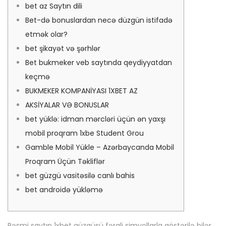
bet az Saytın dili
Bet-də bonuslardan necə düzgün istifadə
etmək olar?
bet şikayət və şərhlər
Bet bukmeker veb saytında qeydiyyatdan
keçmə
BUKMEKER KOMPANİYASI 1XBET AZ
AKSİYALAR VƏ BONUSLAR
bet yüklə: idman mərcləri üçün ən yaxşı
mobil proqram 1xbe Student Grou
Gamble Mobil Yükle – Azərbaycanda Mobil
Proqram Üçün Təkliflər
bet güzgü vasitəsilə canlı bahis
bet androidə yükləmə
Rəsmi saytın 1xbet güzgüsü fərqli simvollarla göstərilə bilər.