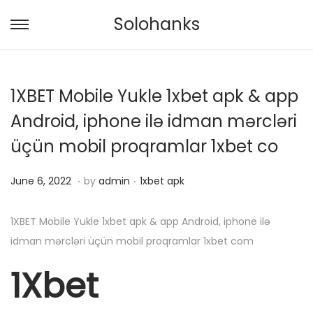
Solohanks
S
S
k
k
i
i
1XBET Mobile Yukle 1xbet apk & app
p
p
t
t
Android, iphone ilə idman mərcləri
o
o
üçün mobil proqramlar 1xbet co
n
c
a
o
.
.
P
N
P
June 6, 2022
by
admin
1xbet apk
v
n
o
o
o
i
t
s
v
s
1XBET Mobile Yukle 1xbet apk & app Android, iphone ilə
g
e
t
e
t
idman mərcləri üçün mobil proqramlar 1xbet com
a
n
e
m
e
t
t
1Xbet
d
b
d
i
o
e
i
o