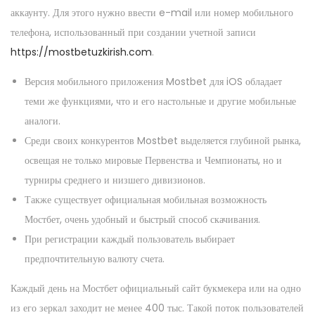
аккаунту. Для этого нужно ввести e-mail или номер мобильного
телефона, использованный при создании учетной записи
https://mostbetuzkirish.com
.
Версия мобильного приложения Mostbet для iOS обладает
теми же функциями, что и его настольные и другие мобильные
аналоги.
Среди своих конкурентов Mostbet выделяется глубиной рынка,
освещая не только мировые Первенства и Чемпионаты, но и
турниры среднего и низшего дивизионов.
Также существует официальная мобильная возможность
Мостбет, очень удобный и быстрый способ скачивания.
При регистрации каждый пользователь выбирает
предпочтительную валюту счета.
Каждый день на Мостбет официальный сайт букмекера или на одно
из его зеркал заходит не менее 400 тыс. Такой поток пользователей