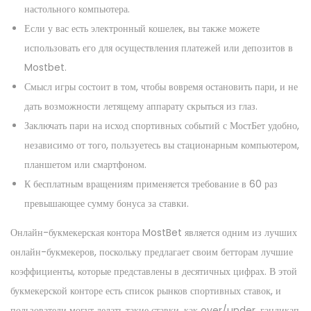
настольного компьютера.
Если у вас есть электронный кошелек, вы также можете
использовать его для осуществления платежей или депозитов в
Mostbet.
Смысл игры состоит в том, чтобы вовремя остановить пари, и не
дать возможности летящему аппарату скрыться из глаз.
Заключать пари на исход спортивных событий с МостБет удобно,
независимо от того, пользуетесь вы стационарным компьютером,
планшетом или смартфоном.
К бесплатным вращениям применяется требование в 60 раз
превышающее сумму бонуса за ставки.
Онлайн-букмекерская контора MostBet является одним из лучших
онлайн-букмекеров, поскольку предлагает своим бетторам лучшие
коэффициенты, которые представлены в десятичных цифрах. В этой
букмекерской конторе есть список рынков спортивных ставок, и
пользователи могут делать такие ставки, как over/under, гандикап