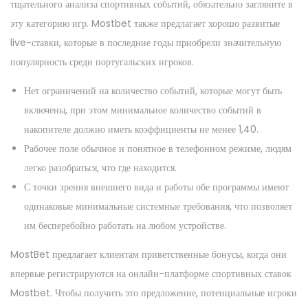
тщательного анализа спортивных событий, обязательно загляните в
эту категорию игр. Mostbet также предлагает хорошо развитые
live-ставки, которые в последние годы приобрели значительную
популярность среди португальских игроков.
Нет ограничений на количество событий, которые могут быть
включены, при этом минимальное количество событий в
накопителе должно иметь коэффициенты не менее 1,40.
Рабочее поле обычное и понятное в телефонном режиме, людям
легко разобраться, что где находится.
С точки зрения внешнего вида и работы обе программы имеют
одинаковые минимальные системные требования, что позволяет
им бесперебойно работать на любом устройстве.
MostBet предлагает клиентам приветственные бонусы, когда они
впервые регистрируются на онлайн-платформе спортивных ставок
Mostbet. Чтобы получить это предложение, потенциальные игроки