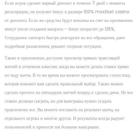
Если игрок сделает первый депозит в течение 7 дней с момента
регистрации, он получит бонус в размере 100% mostbet casino
от депозита. Если же средства будут внесены на счет на протяжении
минут после создания аккаунта – бонус возрастет до 125%.
Сотрудники саппорта быстро реагируют на все обращения, дают
подробные разъяснения, решают спорные ситуации.
Также в приложении доступен просмотр прямых трансляций
матчей в отличном качестве, когда вы можете делать ставки прямо
по ходу матча. В то же время вы можете просматривать статистику,
которая поможет вам сделать правильный выбор. Также можно
сделать прогноз на пятнадцать матчей вперед и сделать джек. Не все
ставки должны сыграть, но для выигрыша нужно угадать
практически все. Вы можете поставить на результат матча, на
отдельного игрока и многое другое. И результаты всегда радуют
пользователей и приносят им большие выигрыши.