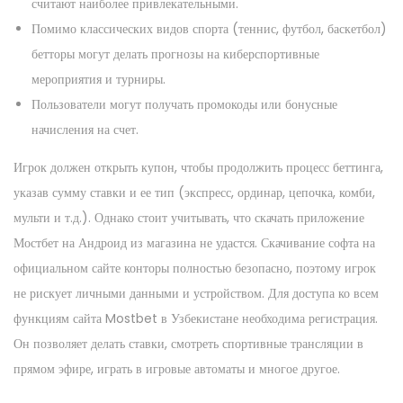
считают наиболее привлекательными.
Помимо классических видов спорта (теннис, футбол, баскетбол)
бетторы могут делать прогнозы на киберспортивные
мероприятия и турниры.
Пользователи могут получать промокоды или бонусные
начисления на счет.
Игрок должен открыть купон, чтобы продолжить процесс беттинга,
указав сумму ставки и ее тип (экспресс, ординар, цепочка, комби,
мульти и т.д.). Однако стоит учитывать, что скачать приложение
Мостбет на Андроид из магазина не удастся. Скачивание софта на
официальном сайте конторы полностью безопасно, поэтому игрок
не рискует личными данными и устройством. Для доступа ко всем
функциям сайта Mostbet в Узбекистане необходима регистрация.
Он позволяет делать ставки, смотреть спортивные трансляции в
прямом эфире, играть в игровые автоматы и многое другое.