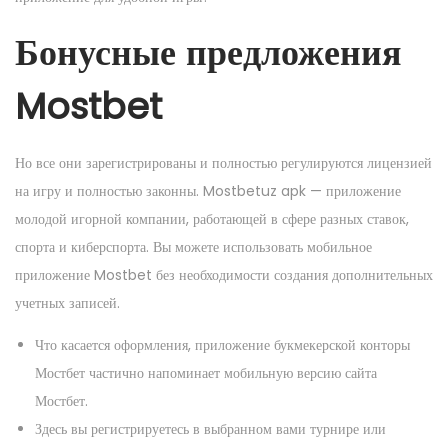
Бонусные предложения
Mostbet
Но все они зарегистрированы и полностью регулируются лицензией
на игру и полностью законны. Mostbetuz apk — приложение
молодой игорной компании, работающей в сфере разных ставок,
спорта и киберспорта. Вы можете использовать мобильное
приложение Mostbet без необходимости создания дополнительных
учетных записей.
Что касается оформления, приложение букмекерской конторы
Мостбет частично напоминает мобильную версию сайта
Мостбет.
Здесь вы регистрируетесь в выбранном вами турнире или