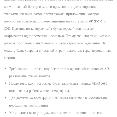
вы – опытный беттор и много времени отводите торговле
ставками-онлайн, самое время скачать приложение, которое
полностью совместимо с операционными системами Android и
iOS. Причин, по которым сайт букмекерской конторы не
открывается одновременно, несколько. Этому мешают технические
работы, проблемы с интернетом и само страновое отделение. Вы
можете быть уверены в честной игре и выплатах, гарантированных
казино.
Требование по отыгрышу бесплатных вращений составляет 30
раз больше суммы бонуса.
После того, как программа будет загружена, иконка Mostbet
появится на рабочем столе смартфона.
Для доступа ко всем функциям сайта Mostbet в Узбекистане
необходима регистрация.
Хотя шансы выиграть джекпот невелики, возможность его