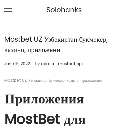
Solohanks
S
S
k
k
i
i
Mostbet UZ Узбекистан букмекер,
p
p
t
t
казино, приложени
o
o
.
.
n
c
P
N
P
June 15, 2022
by
admin
mostbet apk
a
o
o
o
o
v
n
s
v
s
Mostbet UZ Узбекистан букмекер, казино, приложение
i
t
t
e
t
Приложения
g
e
e
m
e
a
n
d
b
d
t
t
o
e
i
MostBet для
i
n
r
n
o
2