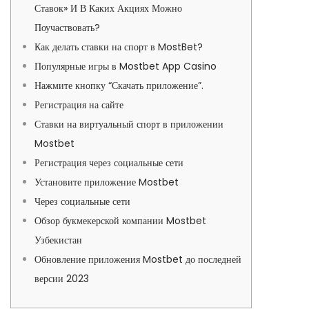
Ставок» И В Каких Акциях Можно
Поучаствовать?
Как делать ставки на спорт в MostBet?
Популярные игры в Mostbet App Casino
Нажмите кнопку “Скачать приложение”.
Регистрация на сайте
Ставки на виртуальный спорт в приложении
Mostbet
Регистрация через социальные сети
Установите приложение Mostbet
Через социальные сети
Обзор букмекерской компании Mostbet
Узбекистан
Обновление приложения Mostbet до последней
версии 2023