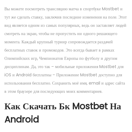
Вы можете посмотреть трансляцию матча в спортбуке Mostbet и
тут же сделать ставку, заключив последние изменения на поле. Этот
вид является одним из самых популярных, ведь он заставляет людей
смотреть на экран, чтобы не пропустить ни одного решающего
момента. Каждый крупный турнир сопровождается раздачей
бесплатных ставок и промокодов. Это всегда бывает в рамках
Олимпийских игр, Чемпионатов Европы по футболу и другим
дисциплинам. Да, это так – мобильные приложения Mostbet для
iOS и Android бесплатны – Приложение Mostbet доступно для
использования бесплатно. Сохранить моё имя, email и адрес сайта
в этом браузере для последующих моих комментариев.
Как Скачать Бк Mostbet На
Android