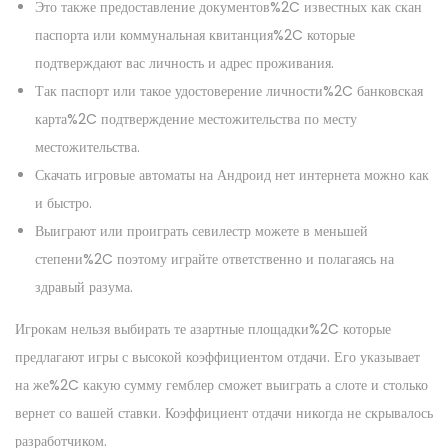
Это также предоставление документов%2C известных как скан
паспорта или коммунальная квитанция%2C которые
подтверждают вас личность и адрес проживания.
Так паспорт или такое удостоверение личности%2C банковская
карта%2C подтверждение местожительства по месту
местожительства.
Скачать игровые автоматы на Андроид нет интернета можно как
и быстро.
Выиграют или проиграть севилестр можете в меньшей
степени%2C поэтому играйте ответственно и полагаясь на
здравый разума.
Игрокам нельзя выбирать те азартные площадки%2C которые
предлагают игры с высокой коэффициентом отдачи. Его указывает
на же%2C какую сумму гемблер сможет выиграть а слоте и столько
вернет со вашей ставки. Коэффициент отдачи никогда не скрывалось
разработчиком.