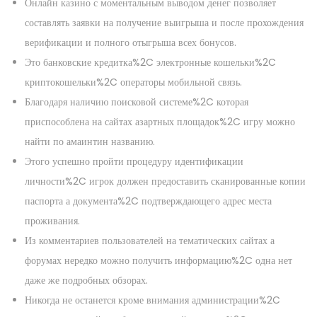
Онлайн казино с моментальным выводом денег позволяет
составлять заявки на получение выигрыша и после прохождения
верификации и полного отыгрыша всех бонусов.
Это банковские кредитка%2C электронные кошельки%2C
криптокошельки%2C операторы мобильной связь.
Благодаря наличию поисковой системе%2C которая
приспособлена на сайтах азартных площадок%2C игру можно
найти по амаинтин названию.
Этого успешно пройти процедуру идентификации
личности%2C игрок должен предоставить сканированные копии
паспорта а документа%2C подтверждающего адрес места
проживания.
Из комментариев пользователей на тематических сайтах а
форумах нередко можно получить информацию%2C одна нет
даже же подробных обзорах.
Никогда не останется кроме внимания администрации%2C