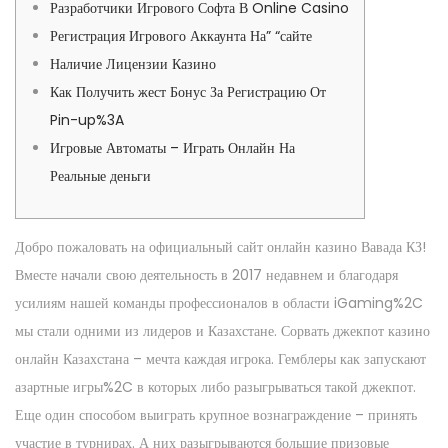
Разработчики Игрового Софта В Online Casino
Регистрация Игрового Аккаунта На” “сайте
Наличие Лицензии Казино
Как Получить жест Бонус За Регистрацию От
Pin-up%3A
Игровые Автоматы – Играть Онлайн На
Реальные деньги
Добро пожаловать на официальный сайт онлайн казино Вавада КЗ!
Вместе начали свою деятельность в 2017 недавнем и благодаря
усилиям нашей команды профессионалов в области iGaming%2C
мы стали одними из лидеров и Казахстане. Сорвать джекпот казино
онлайн Казахстана – мечта каждая игрока. Гемблеры как запускают
азартные игры%2C в которых либо разыгрываться такой джекпот.
Еще один способом выиграть крупное вознаграждение – принять
участие в турнирах. А них разыгрываются большие призовые