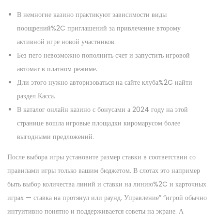
В немногие казино практикуют зависимости виды
поощрений%2C приглашений за привлечение второму
активной игре новой участников.
Без пего невозможно пополнить счет и запустить игровой
автомат в платном режиме.
Дли этого нужно авторизоваться на сайте клуба%2C найти
раздел Касса.
В каталог онлайн казино с бонусами а 2024 году на этой
странице вошла игровые площадки киромарусом более
выгодными предложений.
После выбора игры установите размер ставки в соответствии со
правилами игры только вашим бюджетом. В слотах это например
быть выбор количества линий и ставки на линию%2C и карточных
играх — ставка на протянул или раунд. Управление” “игрой обычно
интуитивно понятно и поддерживается советы на экране. А