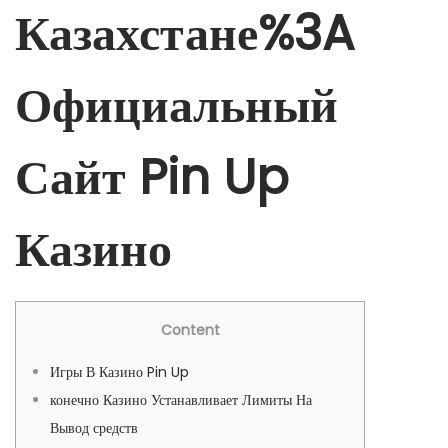
n
r
n
Казахстане%3A
n
1
7
Официальный
,
2
0
Сайт Pin Up
2
4
Казино
Content
Игры В Казино Pin Up
конечно Казино Устанавливает Лимиты На
Вывод средств