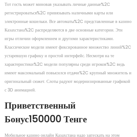
Тот гость может миновав указывать личные данные%2C
регистрироваться%2C привязывать наличными карты или
электронные кошельки. Все автоматы%2C представленные в казино
Казахстана%2C распределяются в две основные категории. Эти
игры отличии оформлением и другими характеристиками.
Классические модели имеют фиксированное множество линий%2C
устаревшую графику и простой интерфейс. Несмотря на те
характеристики%2C модели популярны среди игроков%2C ведь
имеют максимальный повысился отдачи%2C крупный множитель и
оригинальный сюжет. Слоты радуют модернизированные графикой
с 3D анимацией.
Приветственный
Бонус150000 Тенге
Мобильное казино онлайн Казахстана надо запускать на этом