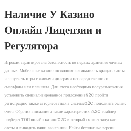
Наличие У Казино
Онлайн Лицензии и
Регулятора
Игрокам гарантирована безопасность во первых хранения личных
данных. Мобильные казино позволяют возможность вращать слоты
и запускать игры с живыми дилерами непосредственно со
смартфона или планшета. Дли этого необходимо полуразмягчения
установить специализированное приложение%2C пройти
регистрацию также авторизоваться в системе%2C пополнить баланс
счета. Обратив внимание а такие характеристики%2C гемблер
подберет ТОП онлайн казино%2C в который сможет запускать
слоты и выводить ваши выигрыши. Найти бесплатные версии