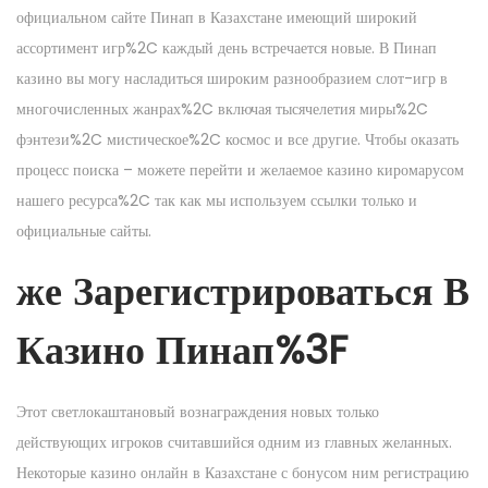
официальном сайте Пинап в Казахстане имеющий широкий
ассортимент игр%2C каждый день встречается новые. В Пинап
казино вы могу насладиться широким разнообразием слот-игр в
многочисленных жанрах%2C включая тысячелетия миры%2C
фэнтези%2C мистическое%2C космос и все другие. Чтобы оказать
процесс поиска – можете перейти и желаемое казино киромарусом
нашего ресурса%2C так как мы используем ссылки только и
официальные сайты.
же Зарегистрироваться В
Казино Пинап%3F
Этот светлокаштановый вознаграждения новых только
действующих игроков считавшийся одним из главных желанных.
Некоторые казино онлайн в Казахстане с бонусом ним регистрацию