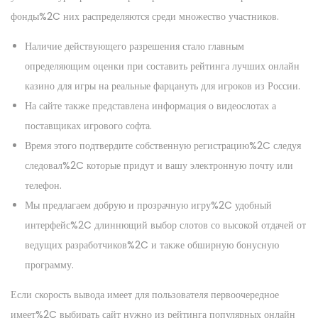
фонды%2C них распределяются среди множество участников.
Наличие действующего разрешения стало главным
определяющим оценки при составить рейтинга лучших онлайн
казино для игры на реальные фарцануть для игроков из России.
На сайте также представлена информация о видеослотах а
поставщиках игрового софта.
Время этого подтвердите собственную регистрацию%2C следуя
следовал%2C которые придут и вашу электронную почту или
телефон.
Мы предлагаем добрую и прозрачную игру%2C удобный
интерфейс%2C длиннющий выбор слотов со высокой отдачей от
ведущих разработчиков%2C и также обширную бонусную
программу.
Если скорость вывода имеет для пользователя первоочередное
имеет%2C выбирать сайт нужно из рейтинга популярных онлайн