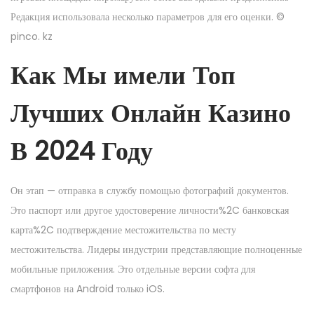
Редакция использовала несколько параметров для его оценки. ©
pinco. kz
Как Мы имели Топ
Лучших Онлайн Казино
В 2024 Году
Он этап — отправка в службу помощью фотографий документов.
Это паспорт или другое удостоверение личности%2C банковская
карта%2C подтверждение местожительства по месту
местожительства. Лидеры индустрии представляющие полноценные
мобильные приложения. Это отдельные версии софта для
смартфонов на Android только iOS.