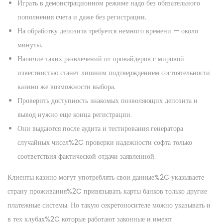
Играть в демонстрационном режиме надо без обязательного
пополнения счета и даже без регистрации.
На обработку депозита требуется немного времени — около
минуты.
Наличие таких развлечений от провайдеров с мировой
известностью станет лишним подтверждением состоятельности
казино же возможности выбора.
Проверить доступность знакомых позволяющих депозита и
вывод нужно еще конца регистрации.
Они выдаются после аудита и тестирования генератора
случайных чисел%2C проверки надежности софта только
соответствия фактической отдачи заявленной.
Клиенты казино могут употреблять свои данные%2C указываете
страну проживания%2C привязывать карты банков только другие
платежные системы. Но такую секретоносителе можно указывать и
в тех клубах%2C которые работают законные и имеют