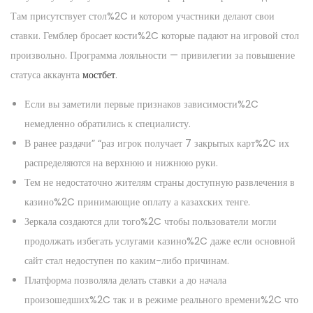
Там присутствует стол%2C и котором участники делают свои
ставки. Гемблер бросает кости%2C которые падают на игровой стол
произвольно. Программа лояльности — привилегии за повышение
статуса аккаунта
мостбет
.
Если вы заметили первые признаков зависимости%2C
немедленно обратились к специалисту.
В ранее раздачи” “раз игрок получает 7 закрытых карт%2C их
распределяются на верхнюю и нижнюю руки.
Тем не недостаточно жителям страны доступную развлечения в
казино%2C принимающие оплату а казахских тенге.
Зеркала создаются дли того%2C чтобы пользователи могли
продолжать избегать услугами казино%2C даже если основной
сайт стал недоступен по каким-либо причинам.
Платформа позволяла делать ставки а до начала
произошедших%2C так и в режиме реального времени%2C что