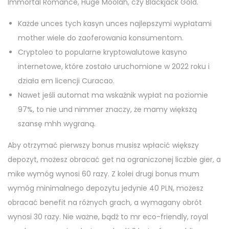
Immortal Romance, Huge Moolah, czy Blackjack Gold.
Każde unces tych kasyn unces najlepszymi wypłatami
mother wiele do zaoferowania konsumentom.
Cryptoleo to popularne kryptowalutowe kasyno
internetowe, które zostało uruchomione w 2022 roku i
działa em licencji Curacao.
Nawet jeśli automat ma wskaźnik wypłat na poziomie
97%, to nie und nimmer znaczy, że mamy większą
szansę mhh wygraną.
Aby otrzymać pierwszy bonus musisz wpłacić większy
depozyt, możesz obracać get na ograniczonej liczbie gier, a
mike wymóg wynosi 60 razy. Z kolei drugi bonus mum
wymóg minimalnego depozytu jedynie 40 PLN, możesz
obracać benefit na różnych grach, a wymagany obrót
wynosi 30 razy. Nie ważne, bądź to mr eco-friendly, royal