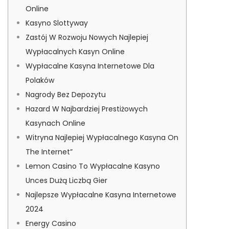
Online
Kasyno Slottyway
Zastój W Rozwoju Nowych Najlepiej
Wypłacalnych Kasyn Online
Wypłacalne Kasyna Internetowe Dla
Polaków
Nagrody Bez Depozytu
Hazard W Najbardziej Prestiżowych
Kasynach Online
Witryna Najlepiej Wypłacalnego Kasyna On
The Internet”
Lemon Casino To Wypłacalne Kasyno
Unces Dużą Liczbą Gier
Najlepsze Wypłacalne Kasyna Internetowe
2024
Energy Casino