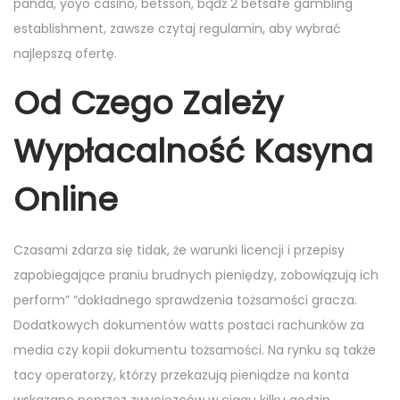
panda, yoyo casino, betsson, bądź 2 betsafe gambling
establishment, zawsze czytaj regulamin, aby wybrać
najlepszą ofertę.
Od Czego Zależy
Wypłacalność Kasyna
Online
Czasami zdarza się tidak, że warunki licencji i przepisy
zapobiegające praniu brudnych pieniędzy, zobowiązują ich
perform” “dokładnego sprawdzenia tożsamości gracza.
Dodatkowych dokumentów watts postaci rachunków za
media czy kopii dokumentu tożsamości. Na rynku są także
tacy operatorzy, którzy przekazują pieniądze na konta