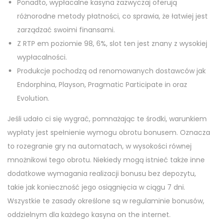
Ponadto, wypłacalne kasyna zazwyczaj oferują
różnorodne metody płatności, co sprawia, że ​​łatwiej jest
zarządzać swoimi finansami.
Z RTP em poziomie 98, 6%, slot ten jest znany z wysokiej
wypłacalności.
Produkcje pochodzą od renomowanych dostawców jak
Endorphina, Playson, Pragmatic Participate in oraz
Evolution.
Jeśli udało ci się wygrać, pomnażając te środki, warunkiem
wypłaty jest spełnienie wymogu obrotu bonusem. Oznacza
to rozegranie gry na automatach, w wysokości równej
mnożnikowi tego obrotu. Niekiedy mogą istnieć także inne
dodatkowe wymagania realizacji bonusu bez depozytu,
takie jak konieczność jego osiągnięcia w ciągu 7 dni.
Wszystkie te zasady określone są w regulaminie bonusów,
oddzielnym dla każdego kasyna on the internet.