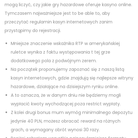
mogą liczyć, czy jakie gry hazardowe oferuje kasyno online.
Tymczasem najważniejsze jest to be able to, aby
przeczytać regulamin kasyn internetowych zanim
przystąpimy do rejestracji.
Mniejsze znaczenie wskaźnika RTP w amerykańskiej
ruletce wynika z faktu występowania t tej grze
dodatkowego pola z podwójnym zerem.
Na początek proponujemy zapoznać się z naszą listą
kasyn internetowych, gdzie znajdują się najlepsze witryny
hazardowe, działające na dzisiejszym rynku online.
A to oznacza, że w danym dniu nie będziemy mogli
wypłacić kwoty wychodzącej poza restrict wypłaty.
Z kolei drugi bonus mum wymóg minimalnego depozytu
jedynie 40 PLN, możesz obracać reward na różnych
grach, a wymagany obrót wynosi 30 razy.