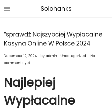
Solohanks
S
S
k
k
i
i
“sprawdź Najszybciej Wypłacalne
p
p
t
t
Kasyna Online W Polsce 2024
o
o
.
.
.
n
c
P
P
December 12, 2024
by
admin
Uncategorized
No
a
o
o
o
comments yet
v
n
s
s
i
t
t
t
Najlepiej
g
e
e
e
a
n
d
d
Wypłacalne
t
t
o
i
i
n
n
o