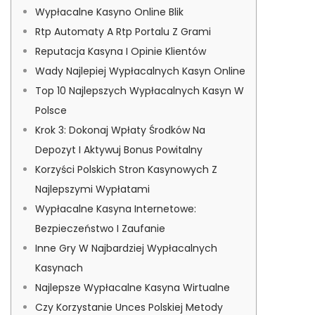
Wypłacalne Kasyno Online Blik
Rtp Automaty A Rtp Portalu Z Grami
Reputacja Kasyna I Opinie Klientów
Wady Najlepiej Wypłacalnych Kasyn Online
Top 10 Najlepszych Wypłacalnych Kasyn W
Polsce
Krok 3: Dokonaj Wpłaty Środków Na
Depozyt I Aktywuj Bonus Powitalny
Korzyści Polskich Stron Kasynowych Z
Najlepszymi Wypłatami
Wypłacalne Kasyna Internetowe:
Bezpieczeństwo I Zaufanie
Inne Gry W Najbardziej Wypłacalnych
Kasynach
Najlepsze Wypłacalne Kasyna Wirtualne
Czy Korzystanie Unces Polskiej Metody