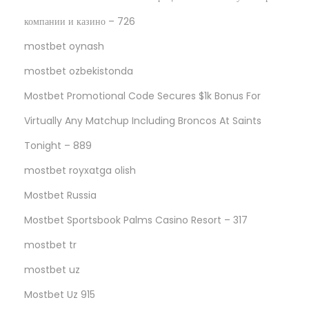
компании и казино – 726
mostbet oynash
mostbet ozbekistonda
Mostbet Promotional Code Secures $1k Bonus For
Virtually Any Matchup Including Broncos At Saints
Tonight – 889
mostbet royxatga olish
Mostbet Russia
Mostbet Sportsbook Palms Casino Resort – 317
mostbet tr
mostbet uz
Mostbet Uz 915