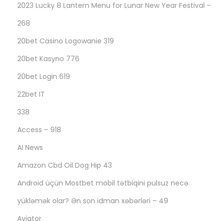
к
2023 Lucky 8 Lantern Menu for Lunar New Year Festival –
а
268
л
20bet Casino Logowanie 319
о
20bet Kasyno 776
К
а
20bet Login 619
з
22bet IT
и
338
н
о
Access – 918
V
AI News
o
Amazon Cbd Oil Dog Hip 43
d
Android üçün Mostbet mobil tətbiqini pulsuz necə
k
a
yükləmək olar? Ən son idman xəbərləri – 49
Л
Aviator