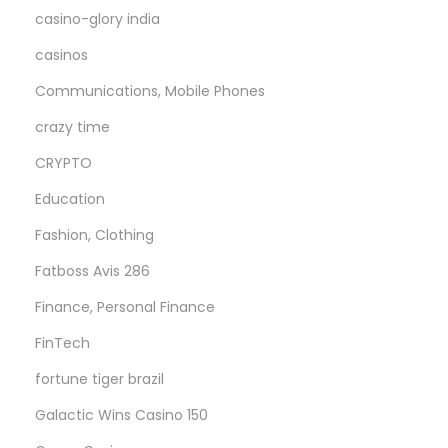
casino-glory india
casinos
Communications, Mobile Phones
crazy time
CRYPTO
Education
Fashion, Clothing
Fatboss Avis 286
Finance, Personal Finance
FinTech
fortune tiger brazil
Galactic Wins Casino 150