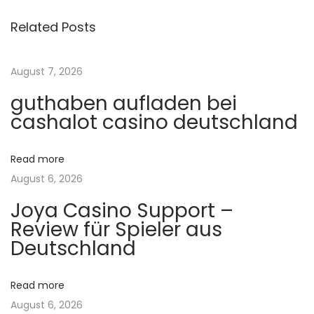
s
i
r
Related Posts
o
h
t
u
a
s
n
August 7, 2026
n
p
e
guthaben aufladen bei
o
Ç
a
cashalot casino deutschland
s
e
t
v
v
Read more
:
r
August 6, 2026
i
i
m
Joya Casino Support –
Review für Spieler aus
i
g
Deutschland
ç
i
a
V
Read more
i
August 6, 2026