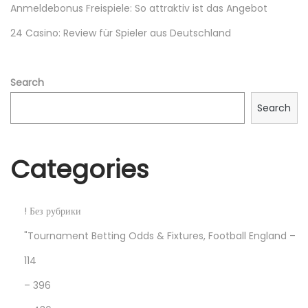
r
Anmeldebonus Freispiele: So attraktiv ist das Angebot
i
24 Casino: Review für Spieler aus Deutschland
Ü
c
Search
r
e
Search
t
s
Categories
i
z
O
! Без рубрики
y
"Tournament Betting Odds & Fixtures, Football England –
n
a
114
m
– 396
a