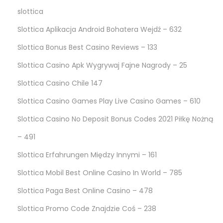
slottica
Slottica Aplikacja Android Bohatera Wejdź – 632
Slottica Bonus Best Casino Reviews – 133
Slottica Casino Apk Wygrywaj Fajne Nagrody – 25
Slottica Casino Chile 147
Slottica Casino Games Play Live Casino Games – 610
Slottica Casino No Deposit Bonus Codes 2021 Piłkę Nożną
– 491
Slottica Erfahrungen Między Innymi – 161
Slottica Mobil Best Online Casino In World – 785
Slottica Paga Best Online Casino – 478
Slottica Promo Code Znajdzie Coś – 238