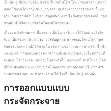
เป็นต้น ผู้เชี่ยวชาญต้องเข้าร่วมในเกมไมโคร โดยปกติแล้ว เกมเหล่านี้
มักจะใช้งานได้หากผู้เชี่ยวชาญออกแบบด้วยตารางการจ่ายเงินในเกม
จริง เกมเหล่านี้ส่วนใหญ่ยังมีสัญลักษณ์ที่เติบโตซึ่งสามารถเติมเต็มกลุ่ม
ของพื้นที่ในรีลและเริ่มเพิ่มโอกาสในการชนะ
เนื่องจากสิ่งพิเศษเหล่านี้อาจช่วยเพิ่มโอกาสในการได้รับอย่างจริงจัง
จึงจำเป็นต้องดำเนินการอย่างมีสติอยู่เสมอ ตรวจสอบให้แน่ใจว่าคุณ
จัดสรรไว้และเริ่มปฏิบัติตามนั้น เช่น เกินข้อกำหนดการฝากเงินขั้นต่ำ
และอย่าลืมว่าคุณต้องพิจารณาความเสี่ยงมากกว่าผลประโยชน์ก่อนที่
จะตัดสินใจว่าจะลองเล่นรอบโบนัสหรือไม่ นอกจากนี้ คาสิโนออนไลน์
ที่มีชื่อเสียงหลายแห่งยังอนุญาตให้คุณกำหนดขีดจำกัดชั่วโมงสำหรับ
ระบบการเดิมพันและทำด้วยตัวเองได้ โดยไม่ต้องเป็นผู้เล่นที่ต่ำ
การออกแบบแบบ
กระจัดกระจาย