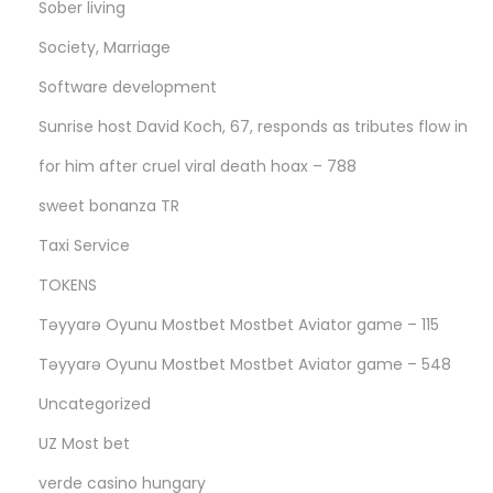
Sober living
Society, Marriage
Software development
Sunrise host David Koch, 67, responds as tributes flow in
for him after cruel viral death hoax – 788
sweet bonanza TR
Taxi Service
TOKENS
Təyyarə Oyunu Mostbet Mostbet Aviator game – 115
Təyyarə Oyunu Mostbet Mostbet Aviator game – 548
Uncategorized
UZ Most bet
verde casino hungary