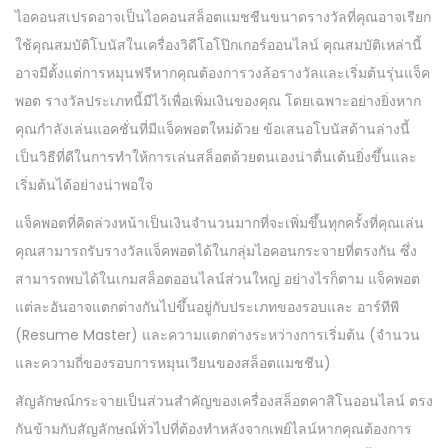
ไอคอนสเปรดอาจเป็นไอคอนสล็อตแมชชีนขนาดรางวัลที่คุณอาจเรียก
ใช้คุณสมบัติโบนัสในเครื่องวิดีโอโป๊กเกอร์ออนไลน์ คุณสมบัติเหล่านี้
อาจมีตั้งแต่การหมุนฟรีหากคุณต้องการวงล้อรางวัลและเริ่มต้นรุ่นแจ็ค
พอต รางวัลประเภทนี้มีไว้เพื่อเพิ่มเงินของคุณ โดยเฉพาะอย่างยิ่งหาก
คุณกำลังเล่นแอคชั่นที่มีแจ็คพอตใหม่ด้วย ข้อเสนอโบนัสด้านล่างนี้
เป็นวิธีที่ดีในการทำให้การเล่นสล็อตด้วยตนเองน่าตื่นเต้นยิ่งขึ้นและ
เริ่มต้นได้อย่างน่าพอใจ
แจ็คพอตที่คิดล่วงหน้าเป็นเงินจำนวนมากที่จะเพิ่มขึ้นทุกครั้งที่คุณเล่น
คุณสามารถรับรางวัลแจ็คพอตได้ในกลุ่มไอคอนกระจายที่ตรงกัน ซึ่ง
สามารถพบได้ในเกมสล็อตออนไลน์ส่วนใหญ่ อย่างไรก็ตาม แจ็คพอต
แต่ละอันอาจแตกต่างกันไปขึ้นอยู่กับประเภทของรอบและ อาร์ทีพี
(Resume Master) และความแตกต่างระหว่างการเริ่มต้น (จำนวน
และความถี่ของรอบการหมุนเวียนของสล็อตแมชชีน)
สัญลักษณ์กระจายเป็นส่วนสำคัญของเครื่องสล็อตคาสิโนออนไลน์ ตรง
กันข้ามกับสัญลักษณ์ทั่วไปที่ต้องทำหลังจากเพย์ไลน์หากคุณต้องการ