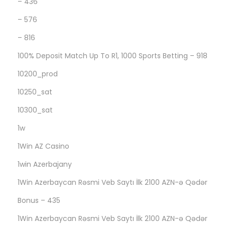
– 436
k
c
– 576
a
– 816
s
100% Deposit Match Up To R1, 1000 Sports Betting – 918
i
10200_prod
n
o
10250_sat
m
10300_sat
a
1w
x
i
1Win AZ Casino
g
1win Azerbajany
i
1Win Azerbaycan Rəsmi Veb Saytı İlk 2100 AZN-ə Qədər
r
Bonus – 435
i
s
1Win Azerbaycan Rəsmi Veb Saytı İlk 2100 AZN-ə Qədər