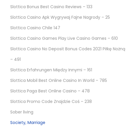
Slottica Bonus Best Casino Reviews – 133
Slottica Casino Apk Wygrywaj Fajne Nagrody – 25
Slottica Casino Chile 147
Slottica Casino Games Play Live Casino Games – 610
Slottica Casino No Deposit Bonus Codes 2021 Piłkę Nożną
– 491
Slottica Erfahrungen Między Innymi – 161
Slottica Mobil Best Online Casino In World – 785
Slottica Paga Best Online Casino – 478
Slottica Promo Code Znajdzie Coś – 238
Sober living
Society, Marriage