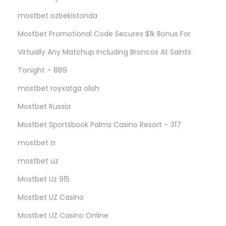
mostbet ozbekistonda
Mostbet Promotional Code Secures $1k Bonus For
Virtually Any Matchup Including Broncos At Saints
Tonight – 889
mostbet royxatga olish
Mostbet Russia
Mostbet Sportsbook Palms Casino Resort – 317
mostbet tr
mostbet uz
Mostbet Uz 915
Mostbet UZ Casino
Mostbet UZ Casino Online