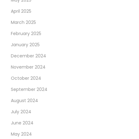
May 2025
April 2025
March 2025
February 2025
January 2025
December 2024
November 2024
October 2024
September 2024
August 2024
July 2024
June 2024
May 2024