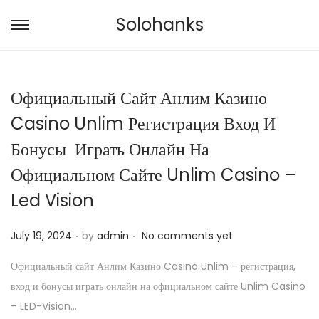
Solohanks
S
S
k
k
i
i
Официальный Сайт Анлим Казино
p
p
t
t
Casino Unlim Регистрация Вход И
o
o
Бонусы ️ Играть Онлайн На
n
c
Официальном Сайте Unlim Casino –
a
o
v
n
Led Vision
i
t
.
.
g
e
P
July 19, 2024
by
admin
No comments yet
a
n
o
Официальный сайт Анлим Казино Casino Unlim – регистрация,
t
t
s
вход и бонусы играть онлайн на официальном сайте Unlim Casino
i
t
– LED-Vision…
o
e