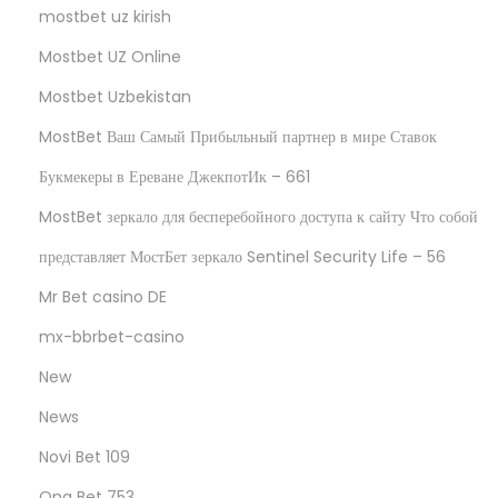
mostbet uz kirish
Mostbet UZ Online
Mostbet Uzbekistan
MostBet Ваш Самый Прибыльный партнер в мире Ставок
Букмекеры в Ереване ДжекпотИк – 661
MostBet зеркало для бесперебойного доступа к сайту Что собой
представляет МостБет зеркало Sentinel Security Life – 56
Mr Bet casino DE
mx-bbrbet-casino
New
News
Novi Bet 109
Ona Bet 753