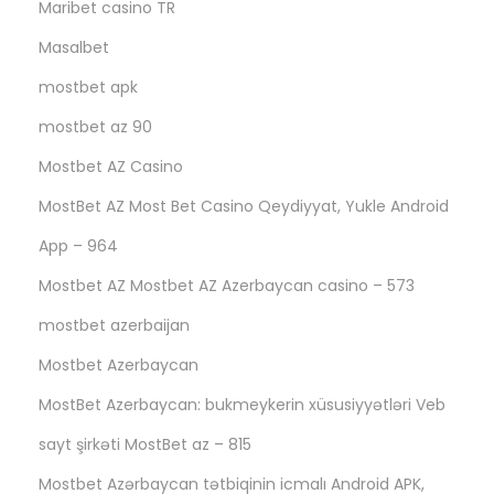
Maribet casino TR
Masalbet
mostbet apk
mostbet az 90
Mostbet AZ Casino
MostBet AZ Most Bet Casino Qeydiyyat, Yukle Android
App – 964
Mostbet AZ Mostbet AZ Azerbaycan casino – 573
mostbet azerbaijan
Mostbet Azerbaycan
MostBet Azerbaycan: bukmeykerin xüsusiyyətləri Veb
sayt şirkəti MostBet az – 815
Mostbet Azərbaycan tətbiqinin icmalı Android APK,