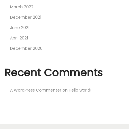
March 2022
December 2021
June 2021
April 2021
December 2020
Recent Comments
A WordPress Commenter
on
Hello world!