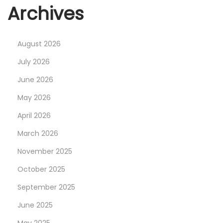
Archives
August 2026
July 2026
June 2026
May 2026
April 2026
March 2026
November 2025
October 2025
September 2025
June 2025