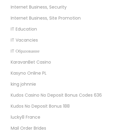
Internet Business, Security
Internet Business, Site Promotion
IT Education
IT Vacancies
IT Образование
KaravanBet Casino
Kasyno Online PL
king johnnie
Kudos Casino No Deposit Bonus Codes 636
Kudos No Deposit Bonus 188
lucky8 France
Mail Order Brides