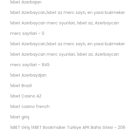
1xbet Azerbajan
1xbet Azerbaycan,1xbet az merc saytı, en yaxsi bukmeker
1xbet Azerbaycan merc oyunlari, 1xbet az, Azerbaycan
merc saytlari – 0
1xbet Azerbaycan,1xbet az merc saytı, en yaxsi bukmeker
1xbet Azerbaycan merc oyunlari, 1xbet az, Azerbaycan
merc saytlari – 845
1xbet Azerbaydjan
1xbet Brazil
1xbet Casino AZ
1xbet casino french
1xbet giriş
1xBET Giriş 1XBET Bookmaker Türkiye APK Bahis Sitesi – 206