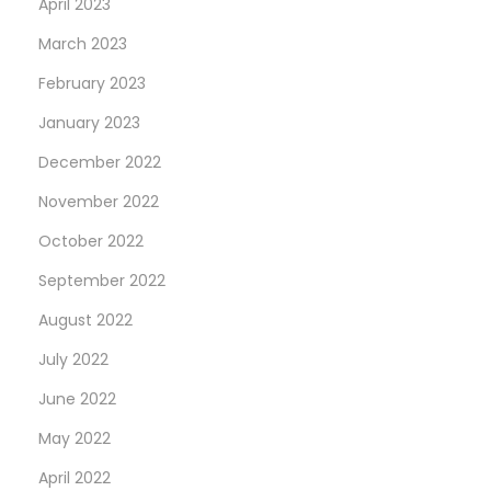
April 2023
March 2023
February 2023
January 2023
December 2022
November 2022
October 2022
September 2022
August 2022
July 2022
June 2022
May 2022
April 2022