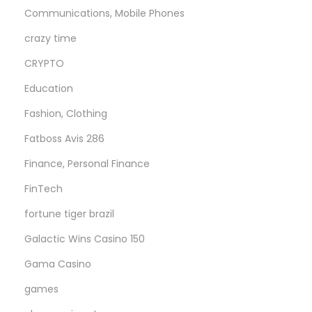
Communications, Mobile Phones
crazy time
CRYPTO
Education
Fashion, Clothing
Fatboss Avis 286
Finance, Personal Finance
FinTech
fortune tiger brazil
Galactic Wins Casino 150
Gama Casino
games