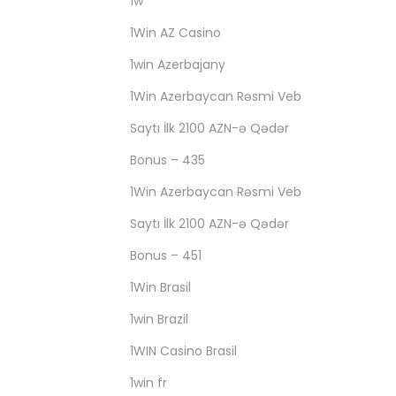
1w
1Win AZ Casino
1win Azerbajany
1Win Azerbaycan Rəsmi Veb
Saytı İlk 2100 AZN-ə Qədər
Bonus – 435
1Win Azerbaycan Rəsmi Veb
Saytı İlk 2100 AZN-ə Qədər
Bonus – 451
1Win Brasil
1win Brazil
1WIN Casino Brasil
1win fr