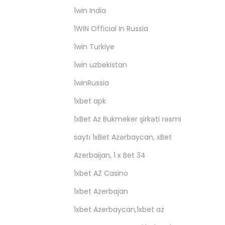
1win India
1WIN Official In Russia
1win Turkiye
1win uzbekistan
1winRussia
1xbet apk
1xBet Az Bukmeker şirkəti rəsmi
saytı 1xBet Azərbaycan, xBet
Azerbaijan, 1 x Bet 34
1xbet AZ Casino
1xbet Azerbajan
1xbet Azerbaycan,1xbet az