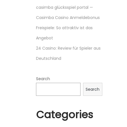
casimba glücksspiel portal —
Casimba Casino Anmeldebonus
Freispiele: So attraktiv ist das
Angebot
24 Casino: Review für Spieler aus
Deutschland
Search
Search
Categories