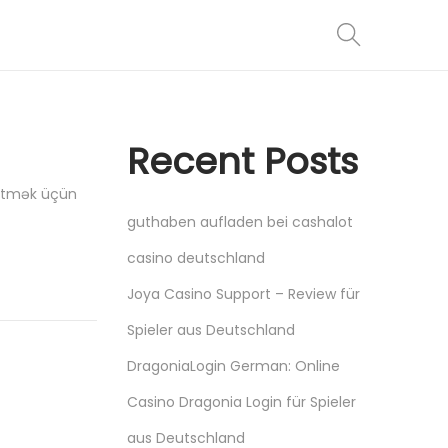
Recent Posts
 etmək üçün
guthaben aufladen bei cashalot
casino deutschland
Joya Casino Support – Review für
Spieler aus Deutschland
DragoniaLogin German: Online
Casino Dragonia Login für Spieler
aus Deutschland