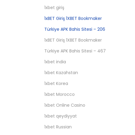
1xbet giriş
1xBET Giriş 1XBET Bookmaker
Türkiye APK Bahis Sitesi – 206
1xBET Giriş 1XBET Bookmaker
Türkiye APK Bahis Sitesi – 467
1xbet india
1xbet Kazahstan
1xbet Korea
1xbet Morocco
1xbet Online Casino
1xbet qeydiyyat
1xbet Russian