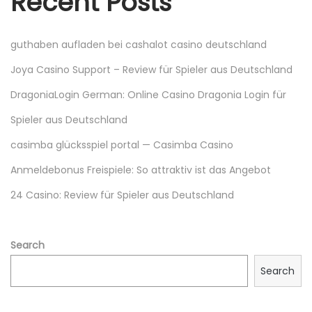
Recent Posts
n
guthaben aufladen bei cashalot casino deutschland
Joya Casino Support – Review für Spieler aus Deutschland
DragoniaLogin German: Online Casino Dragonia Login für
Spieler aus Deutschland
casimba glücksspiel portal — Casimba Casino
Anmeldebonus Freispiele: So attraktiv ist das Angebot
24 Casino: Review für Spieler aus Deutschland
Search
Search