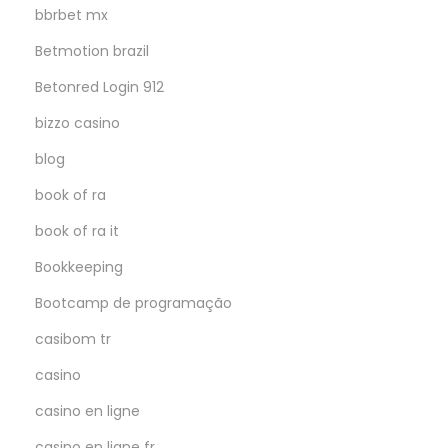
bbrbet mx
Betmotion brazil
Betonred Login 912
bizzo casino
blog
book of ra
book of ra it
Bookkeeping
Bootcamp de programação
casibom tr
casino
casino en ligne
casino en ligne fr