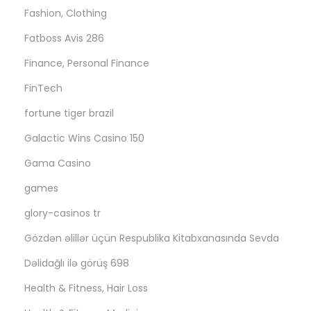
Fashion, Clothing
Fatboss Avis 286
Finance, Personal Finance
FinTech
fortune tiger brazil
Galactic Wins Casino 150
Gama Casino
games
glory-casinos tr
Gözdən əlillər üçün Respublika Kitabxanasında Sevda
Dəlidağlı ilə görüş 698
Health & Fitness, Hair Loss