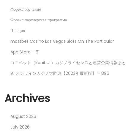
Форекс обучение
Форекс партнерская программа
Швеция
‎mostbet Casino Las Vegas Slots On The Particular
App Store – 61
コニベット（Konibet）カジノライセンスと運営企業情報まと
め オンラインカジノ大辞典【2023年最新版】 – 896
Archives
August 2026
July 2026