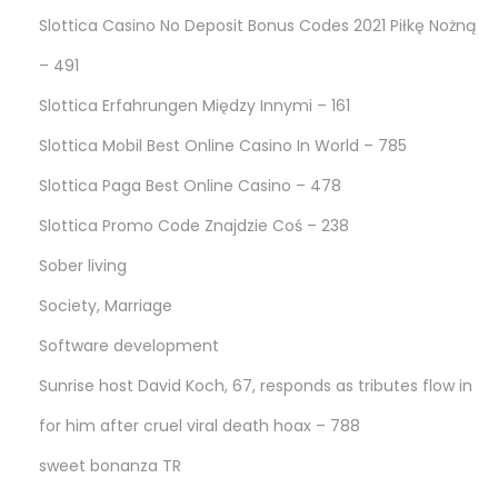
Slottica Casino No Deposit Bonus Codes 2021 Piłkę Nożną
– 491
Slottica Erfahrungen Między Innymi – 161
Slottica Mobil Best Online Casino In World – 785
Slottica Paga Best Online Casino – 478
Slottica Promo Code Znajdzie Coś – 238
Sober living
Society, Marriage
Software development
Sunrise host David Koch, 67, responds as tributes flow in
for him after cruel viral death hoax – 788
sweet bonanza TR