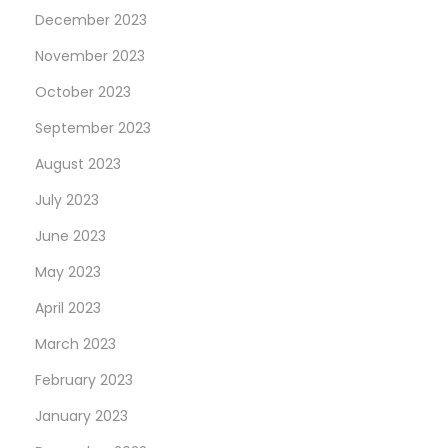
December 2023
November 2023
October 2023
September 2023
August 2023
July 2023
June 2023
May 2023
April 2023
March 2023
February 2023
January 2023