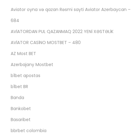
Aviator oyna və qazan Rəsmi sayti Aviator Azerbaycan –
684
AVİATORDAN PUL QAZANMAQ 2022 YENİ XƏSTƏLİK
AVİATOR CASİNO MOSTBET – 480
AZ Most BET
Azerbajany Mostbet
b1bet apostas
b1bet BR
Banda
Bankobet
Basaribet
bbrbet colombia