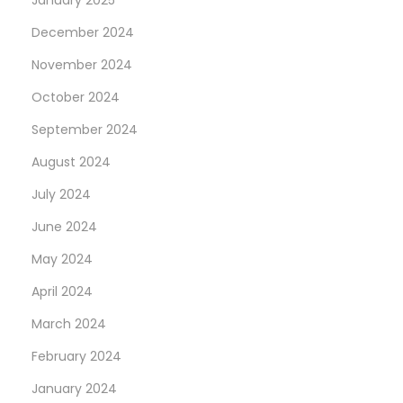
January 2025
December 2024
November 2024
October 2024
September 2024
August 2024
July 2024
June 2024
May 2024
April 2024
March 2024
February 2024
January 2024