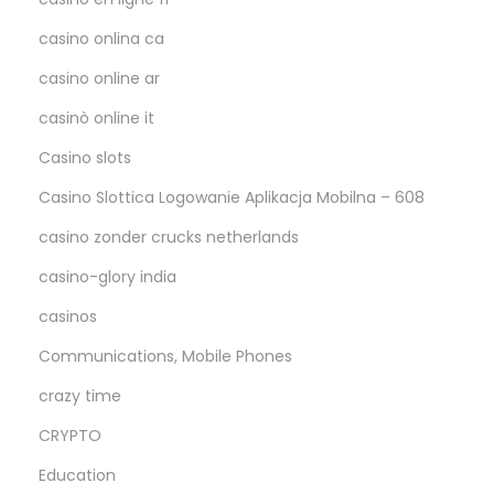
casino onlina ca
casino online ar
casinò online it
Casino slots
Casino Slottica Logowanie Aplikacja Mobilna – 608
casino zonder crucks netherlands
casino-glory india
casinos
Communications, Mobile Phones
crazy time
CRYPTO
Education