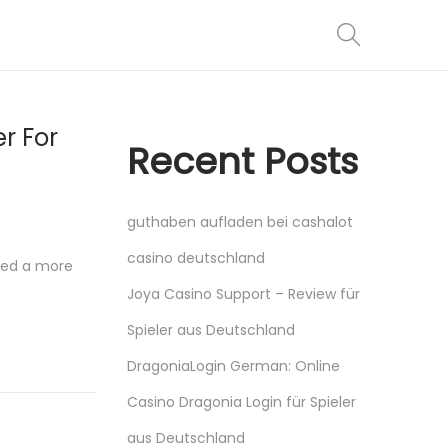
r For
Recent Posts
guthaben aufladen bei cashalot
casino deutschland
rted a more
Joya Casino Support – Review für
Spieler aus Deutschland
DragoniaLogin German: Online
Casino Dragonia Login für Spieler
aus Deutschland