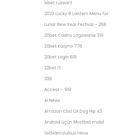
1xbet russian1
2023 Lucky 8 Lantern Menu for
Lunar New Year Festival – 268
20bet Casino Logowanie 319
20bet Kasyno 776
20bet Login 619
22bet IT
338
Access – 918
AI News
Amazon Cbd Oil Dog Hip 43
Android üçün Mostbet mobil
tətbiqini pulsuz necə