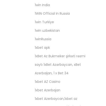
1win India
1WIN Official In Russia
1win Turkiye
1win uzbekistan
1winRussia
1xbet apk
1xBet Az Bukmeker şirkəti rəsmi
saytı 1xBet Azərbaycan, xBet
Azerbaijan, 1 x Bet 34
1xbet AZ Casino
1xbet Azerbajan
1xbet Azerbaycan,1xbet az