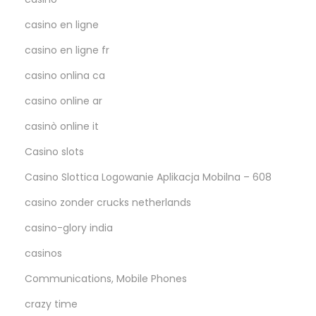
casino en ligne
casino en ligne fr
casino onlina ca
casino online ar
casinò online it
Casino slots
Casino Slottica Logowanie Aplikacja Mobilna – 608
casino zonder crucks netherlands
casino-glory india
casinos
Communications, Mobile Phones
crazy time