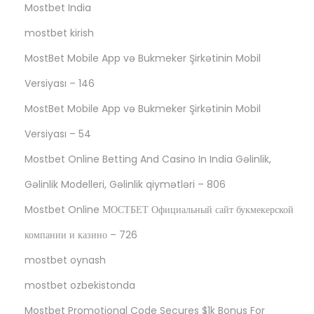
Mostbet India
mostbet kirish
MostBet Mobile App və Bukmeker Şirkətinin Mobil
Versiyası – 146
MostBet Mobile App və Bukmeker Şirkətinin Mobil
Versiyası – 54
Mostbet Online Betting And Casino In India Gəlinlik,
Gəlinlik Modelleri, Gəlinlik qiymətləri – 806
Mostbet Online МОСТБЕТ Официальный сайт букмекерской
компании и казино – 726
mostbet oynash
mostbet ozbekistonda
Mostbet Promotional Code Secures $1k Bonus For