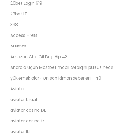
20bet Login 619
22bet IT
338
Access – 918
AI News
Amazon Cbd Oil Dog Hip 43
Android üçün Mostbet mobil tətbiqini pulsuz necə
yükləmək olar? Ən son idman xəbərləri – 49
Aviator
aviator brazil
aviator casino DE
aviator casino fr
aviator IN