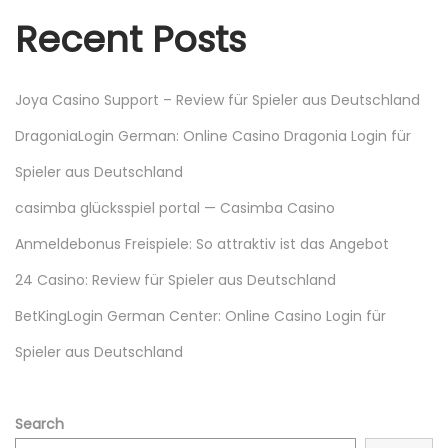
n
Recent Posts
8
,
2
Joya Casino Support – Review für Spieler aus Deutschland
0
DragoniaLogin German: Online Casino Dragonia Login für
2
4
Spieler aus Deutschland
casimba glücksspiel portal — Casimba Casino
Anmeldebonus Freispiele: So attraktiv ist das Angebot
24 Casino: Review für Spieler aus Deutschland
BetKingLogin German Center: Online Casino Login für
Spieler aus Deutschland
Search