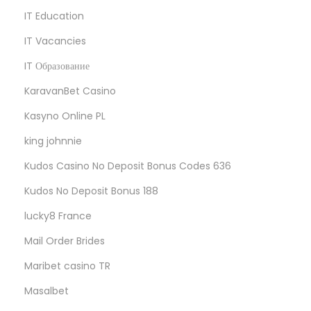
IT Education
IT Vacancies
IT Образование
KaravanBet Casino
Kasyno Online PL
king johnnie
Kudos Casino No Deposit Bonus Codes 636
Kudos No Deposit Bonus 188
lucky8 France
Mail Order Brides
Maribet casino TR
Masalbet