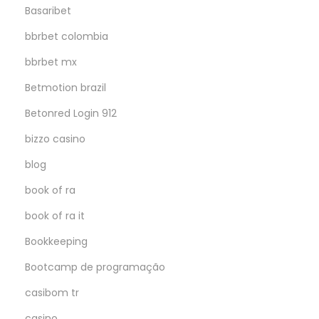
Basaribet
bbrbet colombia
bbrbet mx
Betmotion brazil
Betonred Login 912
bizzo casino
blog
book of ra
book of ra it
Bookkeeping
Bootcamp de programação
casibom tr
casino