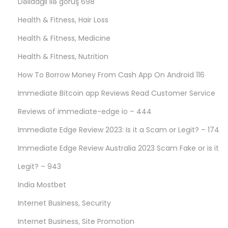
Dəlidağlı ilə görüş 698
Health & Fitness, Hair Loss
Health & Fitness, Medicine
Health & Fitness, Nutrition
How To Borrow Money From Cash App On Android 116
Immediate Bitcoin app Reviews Read Customer Service
Reviews of immediate-edge io – 444
Immediate Edge Review 2023: Is it a Scam or Legit? – 174
Immediate Edge Review Australia 2023 Scam Fake or is it
Legit? – 943
India Mostbet
Internet Business, Security
Internet Business, Site Promotion