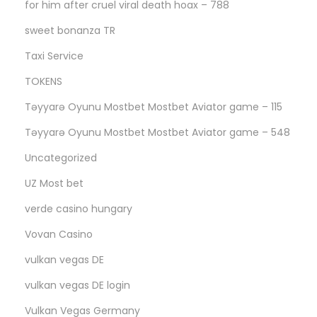
for him after cruel viral death hoax – 788
sweet bonanza TR
Taxi Service
TOKENS
Təyyarə Oyunu Mostbet Mostbet Aviator game – 115
Təyyarə Oyunu Mostbet Mostbet Aviator game – 548
Uncategorized
UZ Most bet
verde casino hungary
Vovan Casino
vulkan vegas DE
vulkan vegas DE login
Vulkan Vegas Germany