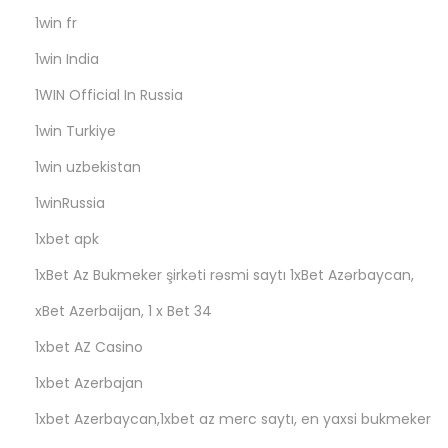
1win fr
1win India
1WIN Official In Russia
1win Turkiye
1win uzbekistan
1winRussia
1xbet apk
1xBet Az Bukmeker şirkəti rəsmi saytı 1xBet Azərbaycan,
xBet Azerbaijan, 1 x Bet 34
1xbet AZ Casino
1xbet Azerbajan
1xbet Azerbaycan,1xbet az merc saytı, en yaxsi bukmeker