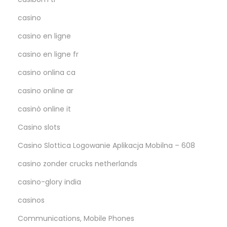
casino
casino en ligne
casino en ligne fr
casino onlina ca
casino online ar
casinò online it
Casino slots
Casino Slottica Logowanie Aplikacja Mobilna – 608
casino zonder crucks netherlands
casino-glory india
casinos
Communications, Mobile Phones