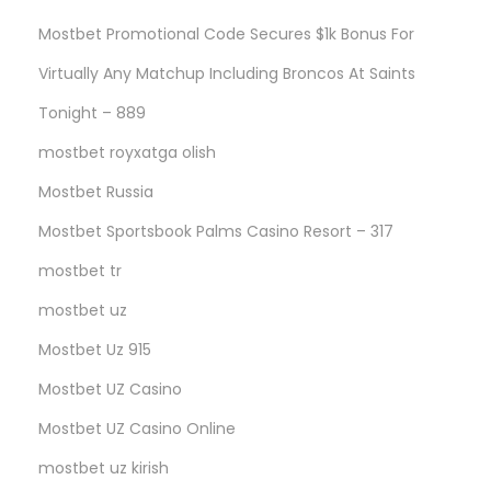
Mostbet Promotional Code Secures $1k Bonus For
Virtually Any Matchup Including Broncos At Saints
Tonight – 889
mostbet royxatga olish
Mostbet Russia
Mostbet Sportsbook Palms Casino Resort – 317
mostbet tr
mostbet uz
Mostbet Uz 915
Mostbet UZ Casino
Mostbet UZ Casino Online
mostbet uz kirish