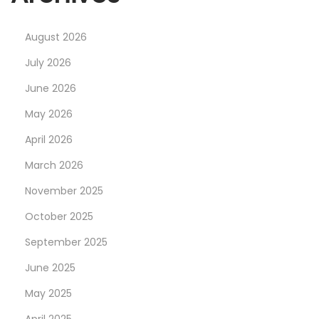
August 2026
July 2026
June 2026
May 2026
April 2026
March 2026
November 2025
October 2025
September 2025
June 2025
May 2025