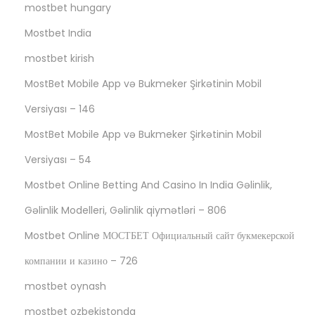
mostbet hungary
Mostbet India
mostbet kirish
MostBet Mobile App və Bukmeker Şirkətinin Mobil
Versiyası – 146
MostBet Mobile App və Bukmeker Şirkətinin Mobil
Versiyası – 54
Mostbet Online Betting And Casino In India Gəlinlik,
Gəlinlik Modelleri, Gəlinlik qiymətləri – 806
Mostbet Online МОСТБЕТ Официальный сайт букмекерской
компании и казино – 726
mostbet oynash
mostbet ozbekistonda