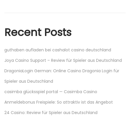
o
e
n
n
r
1
Recent Posts
7
,
2
guthaben aufladen bei cashalot casino deutschland
0
Joya Casino Support – Review für Spieler aus Deutschland
2
3
DragoniaLogin German: Online Casino Dragonia Login für
Spieler aus Deutschland
casimba glücksspiel portal — Casimba Casino
Anmeldebonus Freispiele: So attraktiv ist das Angebot
24 Casino: Review für Spieler aus Deutschland