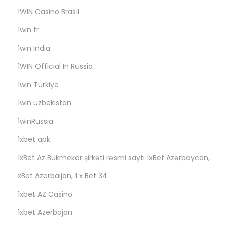
1WIN Casino Brasil
1win fr
1win India
1WIN Official In Russia
1win Turkiye
1win uzbekistan
1winRussia
1xbet apk
1xBet Az Bukmeker şirkəti rəsmi saytı 1xBet Azərbaycan,
xBet Azerbaijan, 1 x Bet 34
1xbet AZ Casino
1xbet Azerbajan