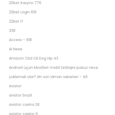
20bet Kasyno 776
20bet Login 619
22bet IT
338
Access – 918
AI News
Amazon Cbd Oil Dog Hip 43
Android üçün Mostbet mobil tətbiqini pulsuz necə
yükləmək olar? Ən son idman xəbərləri – 49
Aviator
aviator brazil
aviator casino DE
aviator casino fr