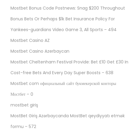
Mostbet Bonus Code Postnews: Snag $200 Throughout
Bonus Bets Or Perhaps $1k Bet Insurance Policy For
Yankees-guardians Video Game 3, All Sports – 494
Mostbet Casino AZ
Mostbet Casino Azerbaycan
Mostbet Cheltenham Festival Provide: Bet £10 Get £30 In
Cost-free Bets And Every Day Super Boosts – 638
Mostbet com официальный сайт букмекерской конторы
Мостбет – 0
mostbet giriş
MostBet Giriş Azərbaycanda MostBet qeydiyyatı etmək
formu – 572