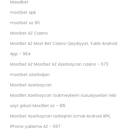
Masalbet
mostbet apk
mostbet az 90
Mostbet AZ Casino
MostBet AZ Most Bet Casino Qeydiyyat, Yukle Android
App – 964
Mostbet AZ Mostbet AZ Azerbaycan casino – 573
mostbet azerbaijan
Mostbet Azerbaycan
MostBet Azerbaycan: bukmeykerin xüsusiyyətləri Veb
sayt şirkəti MostBet az – 815
Mostbet Azərbaycan tətbiqinin icmalı Android APK,
iPhone yükləmə AZ – 597