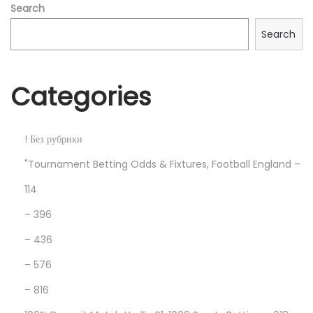
Search
Search
Categories
! Без рубрики
"Tournament Betting Odds & Fixtures, Football England –
114
– 396
– 436
– 576
– 816