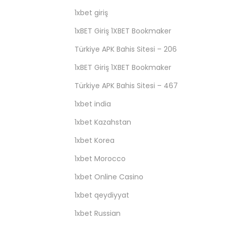
1xbet giriş
1xBET Giriş 1XBET Bookmaker
Türkiye APK Bahis Sitesi – 206
1xBET Giriş 1XBET Bookmaker
Türkiye APK Bahis Sitesi – 467
1xbet india
1xbet Kazahstan
1xbet Korea
1xbet Morocco
1xbet Online Casino
1xbet qeydiyyat
1xbet Russian