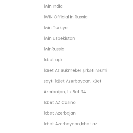
1win India
1WIN Official In Russia
1win Turkiye
1win uzbekistan
1winRussia
1xbet apk
1xBet Az Bukmeker şirkəti rəsmi
saytı 1xBet Azərbaycan, xBet
Azerbaijan, 1 x Bet 34
1xbet AZ Casino
1xbet Azerbajan
1xbet Azerbaycan,1xbet az