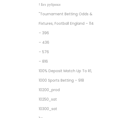
! Без рубрики
"Tournament Betting Odds &
Fixtures, Football England – 114
– 396
– 436
– 576
– 816
100% Deposit Match Up To R1,
1000 Sports Betting – 918
10200_prod
10250_sat
10300_sat