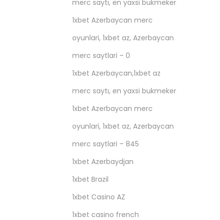
merc saytı, en yaxsi bukmeker
1xbet Azerbaycan merc
oyunlari, 1xbet az, Azerbaycan
merc saytlari – 0
1xbet Azerbaycan,1xbet az
merc saytı, en yaxsi bukmeker
1xbet Azerbaycan merc
oyunlari, 1xbet az, Azerbaycan
merc saytlari – 845
1xbet Azerbaydjan
1xbet Brazil
1xbet Casino AZ
1xbet casino french