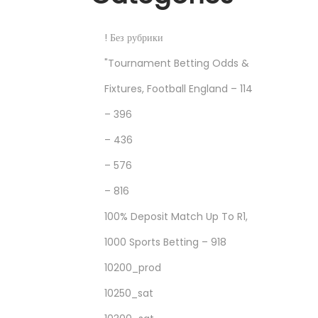
! Без рубрики
"Tournament Betting Odds &
Fixtures, Football England – 114
– 396
– 436
– 576
– 816
100% Deposit Match Up To R1,
1000 Sports Betting – 918
10200_prod
10250_sat