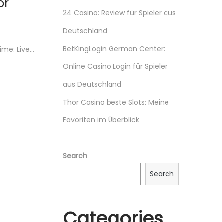
or
24 Casino: Review für Spieler aus
Deutschland
BetKingLogin German Center:
Time: Live…
Online Casino Login für Spieler
aus Deutschland
Thor Casino beste Slots: Meine
Favoriten im Überblick
Search
Search
Categories