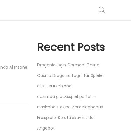
Recent Posts
DragoniaLogin German: Online
ando Al Insane
Casino Dragonia Login für Spieler
aus Deutschland
casimba glücksspiel portal —
Casimba Casino Anmeldebonus
Freispiele: So attraktiv ist das
Angebot