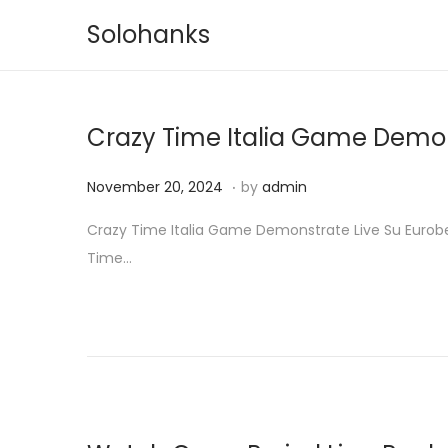
Solohanks
S
S
k
k
i
i
Crazy Time Italia Game Demon
p
p
t
t
.
P
N
November 20, 2024
by
admin
o
o
o
o
n
c
Crazy Time Italia Game Demonstrate Live Su Eurobet
s
v
a
o
Time…
t
e
v
n
e
m
i
t
d
b
g
e
o
e
a
n
n
r
t
t
2
i
1
o