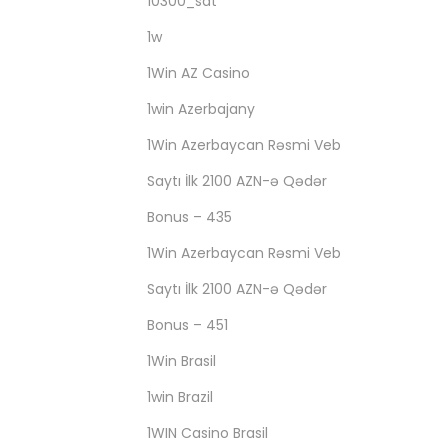
10300_sat
1w
1Win AZ Casino
1win Azerbajany
1Win Azerbaycan Rəsmi Veb
Saytı İlk 2100 AZN-ə Qədər
Bonus – 435
1Win Azerbaycan Rəsmi Veb
Saytı İlk 2100 AZN-ə Qədər
Bonus – 451
1Win Brasil
1win Brazil
1WIN Casino Brasil