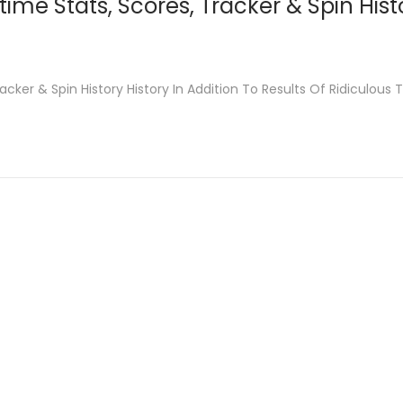
time Stats, Scores, Tracker & Spin Hist
cker & Spin History History In Addition To Results Of Ridiculous 