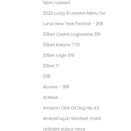
1xbet russian1
2023 Lucky 8 Lantern Menu for
Lunar New Year Festival – 268
20bet Casino Logowanie 319
20bet Kasyno 776
20bet Login 619
22bet IT
338
Access – 918
AI News
Amazon Cbd Oil Dog Hip 43
Android üçün Mostbet mobil
tətbiqini pulsuz necə