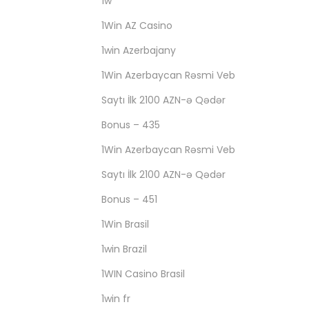
1w
1Win AZ Casino
1win Azerbajany
1Win Azerbaycan Rəsmi Veb
Saytı İlk 2100 AZN-ə Qədər
Bonus – 435
1Win Azerbaycan Rəsmi Veb
Saytı İlk 2100 AZN-ə Qədər
Bonus – 451
1Win Brasil
1win Brazil
1WIN Casino Brasil
1win fr