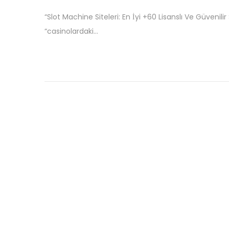
o
c
0
n
“Slot Machine Siteleri: En İyi +60 Lisanslı Ve Güveni
s
t
2
“casinolardaki…
t
o
5
e
b
d
e
o
r
n
2
6
,
2
0
2
4