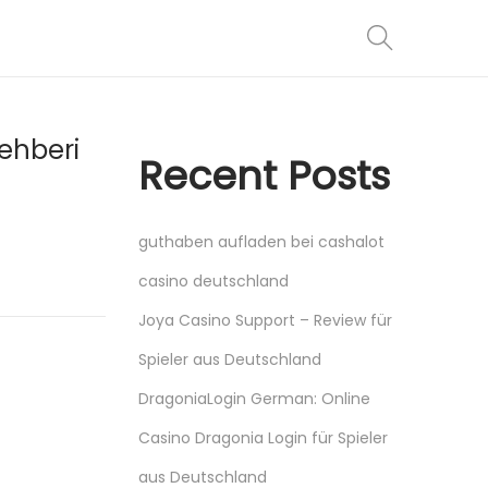
Rehberi
Recent Posts
guthaben aufladen bei cashalot
casino deutschland
Joya Casino Support – Review für
Spieler aus Deutschland
DragoniaLogin German: Online
Casino Dragonia Login für Spieler
aus Deutschland