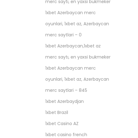
merc saytı, en yaxsi bukmeker
1xbet Azerbaycan merc
oyunlari, 1xbet az, Azerbaycan
merc saytlari – 0
1xbet Azerbaycan,1xbet az
merc saytı, en yaxsi bukmeker
1xbet Azerbaycan merc
oyunlari, 1xbet az, Azerbaycan
merc saytlari – 845
1xbet Azerbaydjan
1xbet Brazil
1xbet Casino AZ
1xbet casino french