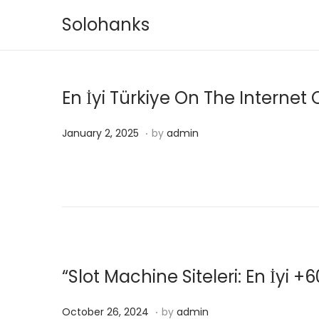
Solohanks
S
S
k
k
i
i
En İyi Türkiye On The Interne
p
p
t
t
.
P
J
January 2, 2025
by
admin
o
o
o
a
n
c
s
n
a
o
t
u
v
n
e
a
i
t
d
r
g
e
o
y
a
n
n
3
“Slot Machine Siteleri: En İyi +6
t
t
,
i
.
P
O
2
October 26, 2024
by
admin
o