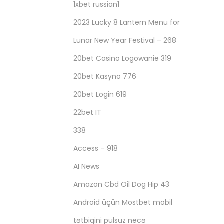
1xbet russian1
2023 Lucky 8 Lantern Menu for
Lunar New Year Festival – 268
20bet Casino Logowanie 319
20bet Kasyno 776
20bet Login 619
22bet IT
338
Access – 918
AI News
Amazon Cbd Oil Dog Hip 43
Android üçün Mostbet mobil
tətbiqini pulsuz necə