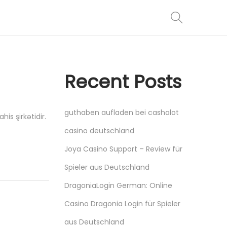
Recent Posts
guthaben aufladen bei cashalot
s şirkətidir.
casino deutschland
Joya Casino Support – Review für
Spieler aus Deutschland
DragoniaLogin German: Online
Casino Dragonia Login für Spieler
aus Deutschland