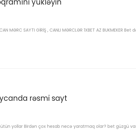
oqramını yükləyin
AN MƏRC SAYTI GİRİŞ , CANLI MƏRCLƏR 1XBET AZ BUKMEKER Bet dəs
baycanda rəsmi sayt
ütün yollar Birdən çox hesab necə yaratmaq olar? bet güzgü vasi