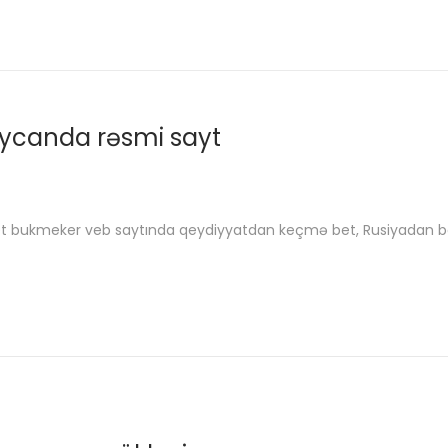
baycanda rəsmi sayt
 bukmeker veb saytında qeydiyyatdan keçmə bet, Rusiyadan bahi