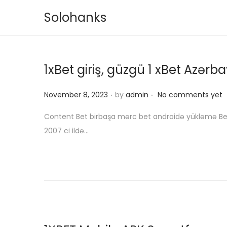
Solohanks
S
S
k
k
i
i
1xBet giriş, güzgü 1 xBet Azər
p
p
t
t
.
.
P
November 8, 2023
by
admin
No comments yet
o
o
o
n
c
Content Bet birbaşa mərc bet androidə yükləmə Bet
s
a
o
2007 ci ildə…
t
v
n
e
i
t
d
g
e
o
a
n
n
t
t
i
o