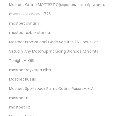
Mostbet Online МОСТБЕТ Официальный сайт букмекерской
компании и казино – 726
mostbet oynash
mostbet ozbekistonda
Mostbet Promotional Code Secures $1k Bonus For
Virtually Any Matchup Including Broncos At Saints
Tonight – 889
mostbet royxatga olish
Mostbet Russia
Mostbet Sportsbook Palms Casino Resort – 317
mostbet tr
mostbet uz