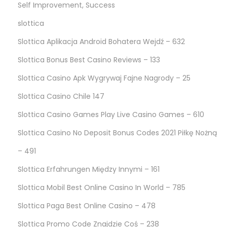
Self Improvement, Success
slottica
Slottica Aplikacja Android Bohatera Wejdź – 632
Slottica Bonus Best Casino Reviews – 133
Slottica Casino Apk Wygrywaj Fajne Nagrody – 25
Slottica Casino Chile 147
Slottica Casino Games Play Live Casino Games – 610
Slottica Casino No Deposit Bonus Codes 2021 Piłkę Nożną
– 491
Slottica Erfahrungen Między Innymi – 161
Slottica Mobil Best Online Casino In World – 785
Slottica Paga Best Online Casino – 478
Slottica Promo Code Znajdzie Coś – 238