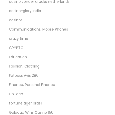
casino zonder crucks netherlands
casino-glory india
casinos
Communications, Mobile Phones
crazy time
CRYPTO
Education
Fashion, Clothing
Fatboss Avis 286
Finance, Personal Finance
FinTech
fortune tiger brazil
Galactic Wins Casino 150