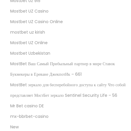
Mostbet Uz 915
Mostbet UZ Casino
Mostbet UZ Casino Online
mostbet uz kirish
Mostbet UZ Online
Mostbet Uzbekistan
MostBet Ваш Самый Прибыльный партнер в мире Ставок
Букмекеры в Ереване ДжекпотИк – 661
MostBet зеркало для бесперебойного доступа к сайту Что собой
представляет МостБет зеркало Sentinel Security Life – 56
Mr Bet casino DE
mx-bbrbet-casino
New