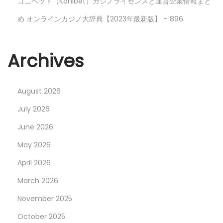
コニベット（Konibet）カジノライセンスと運営企業情報まと
め オンラインカジノ大辞典【2023年最新版】 – 896
Archives
August 2026
July 2026
June 2026
May 2026
April 2026
March 2026
November 2025
October 2025