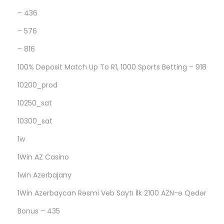
– 436
– 576
– 816
100% Deposit Match Up To R1, 1000 Sports Betting – 918
10200_prod
10250_sat
10300_sat
1w
1Win AZ Casino
1win Azerbajany
1Win Azerbaycan Rəsmi Veb Saytı İlk 2100 AZN-ə Qədər
Bonus – 435