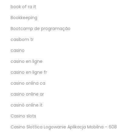
book of ra it
Bookkeeping
Bootcamp de programação
casibom tr
casino
casino en ligne
casino en ligne fr
casino onlina ca
casino online ar
casinò online it
Casino slots
Casino Slottica Logowanie Aplikacja Mobilna – 608