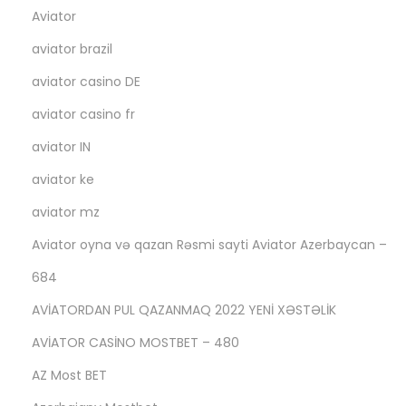
Aviator
aviator brazil
aviator casino DE
aviator casino fr
aviator IN
aviator ke
aviator mz
Aviator oyna və qazan Rəsmi sayti Aviator Azerbaycan –
684
AVİATORDAN PUL QAZANMAQ 2022 YENİ XƏSTƏLİK
AVİATOR CASİNO MOSTBET – 480
AZ Most BET