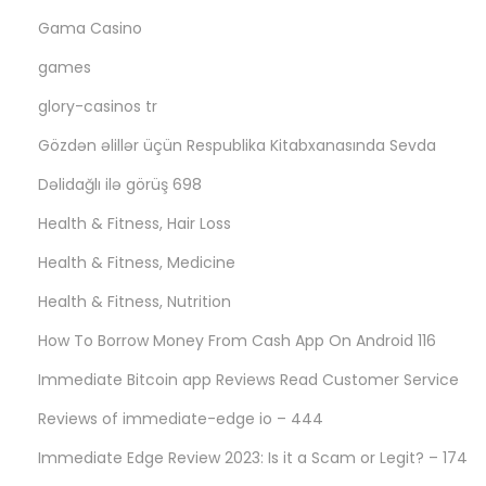
Gama Casino
games
glory-casinos tr
Gözdən əlillər üçün Respublika Kitabxanasında Sevda
Dəlidağlı ilə görüş 698
Health & Fitness, Hair Loss
Health & Fitness, Medicine
Health & Fitness, Nutrition
How To Borrow Money From Cash App On Android 116
Immediate Bitcoin app Reviews Read Customer Service
Reviews of immediate-edge io – 444
Immediate Edge Review 2023: Is it a Scam or Legit? – 174