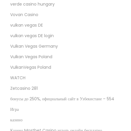
verde casino hungary
Vovan Casino
vulkan vegas DE
vulkan vegas DE login
Vulkan Vegas Germany
Vulkan Vegas Poland
VulkanVegas Poland
WATCH
Zetcasino 281
бонусы до 250%, официальный сайт в Узбекистане – 554
Игра
казино
Казино Mostbet Casino играть онлайн бесплатно,