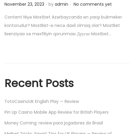
.
.
P
November 23, 2023
by
admin
No comments yet
o
Content Niyə Mostbet Azərbaycanda ən yaxşı bukmeker
s
kontorudur? MostBet-ə necə daxil olmaq olar? MostBet
t
lisenziyası və məxfiliyin qorunması Другие Mostbet…
e
d
o
n
Recent Posts
TotoCasinoUK English Play — Review
Pin Up Casino Mobile App Review for British Players
Money Coming: review para jogadores do Brasil
Melbet Tricks: Smart Tips for UK Players — Review of