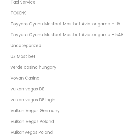
Taxi Service
TOKENS
Təyyarə Oyunu Mostbet Mostbet Aviator game – 115
Təyyarə Oyunu Mostbet Mostbet Aviator game – 548
Uncategorized
UZ Most bet
verde casino hungary
Vovan Casino
vulkan vegas DE
vulkan vegas DE login
Vulkan Vegas Germany
Vulkan Vegas Poland
VulkanVegas Poland