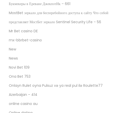
Букмекеры в Ереване ДжекпотИк – 661
MostBet зеркало для бесперебойного доступа к сайту Что собой
представляет МостБет зеркало Sentinel Security Life – 56
Mr Bet casino DE
mx-bbrbet-casino
New
News
Novi Bet 109
Ona Bet 753
Onlayn Rulet oyna Pulsuz və ya real pul ilə Roulette77
Azerbaijan – 414
online casino au
Online dating