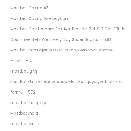
Mostbet Casino AZ
Mostbet Casino Azerbaycan
Mostbet Cheltenham Festival Provide: Bet £10 Get £30 In
Cost-free Bets And Every Day Super Boosts – 638
Mostbet com официальный сайт букмекерской конторы
Мостбет – 0
mostbet giriş
MostBet Giriş Azərbaycanda MostBet qeydiyyatı etmək
formu – 572
mostbet hungary
Mostbet India
mostbet kirish