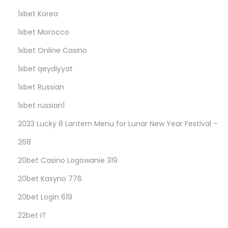
1xbet Korea
1xbet Morocco
1xbet Online Casino
1xbet qeydiyyat
1xbet Russian
1xbet russian1
2023 Lucky 8 Lantern Menu for Lunar New Year Festival –
268
20bet Casino Logowanie 319
20bet Kasyno 776
20bet Login 619
22bet IT