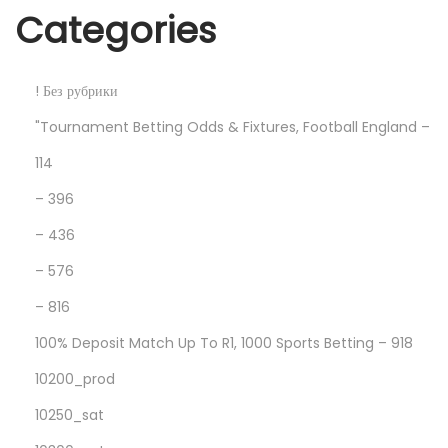
Categories
! Без рубрики
"Tournament Betting Odds & Fixtures, Football England –
114
– 396
– 436
– 576
– 816
100% Deposit Match Up To R1, 1000 Sports Betting – 918
10200_prod
10250_sat