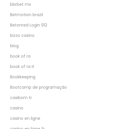
bbrbet mx
Betmotion brazil
Betonred Login 912
bizzo casino
blog
book of ra
book of ra it
Bookkeeping
Bootcamp de programação
casibom tr
casino
casino en ligne
casino en ligne fr