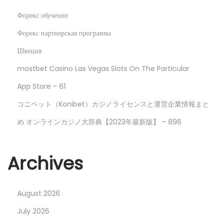
Форекс обучение
Форекс партнерская программа
Швеция
‎mostbet Casino Las Vegas Slots On The Particular
App Store – 61
コニベット（Konibet）カジノライセンスと運営企業情報まと
め オンラインカジノ大辞典【2023年最新版】 – 896
Archives
August 2026
July 2026