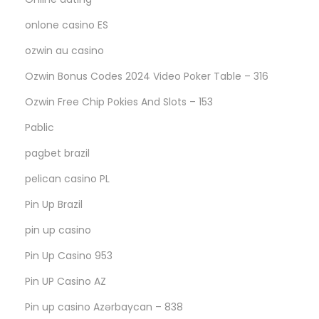
onlone casino ES
ozwin au casino
Ozwin Bonus Codes 2024 Video Poker Table – 316
Ozwin Free Chip Pokies And Slots – 153
Pablic
pagbet brazil
pelican casino PL
Pin Up Brazil
pin up casino
Pin Up Casino 953
Pin UP Casino AZ
Pin up casino Azərbaycan – 838