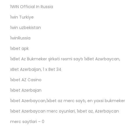
1WIN Official In Russia
1win Turkiye
1win uzbekistan
1winRussia
1xbet apk
1xBet Az Bukmeker şirkəti rəsmi saytı 1xBet Azərbaycan,
xBet Azerbaijan, 1 x Bet 34
1xbet AZ Casino
1xbet Azerbajan
1xbet Azerbaycan,1xbet az merc saytı, en yaxsi bukmeker
1xbet Azerbaycan merc oyunlari, 1xbet az, Azerbaycan
merc saytlari – 0