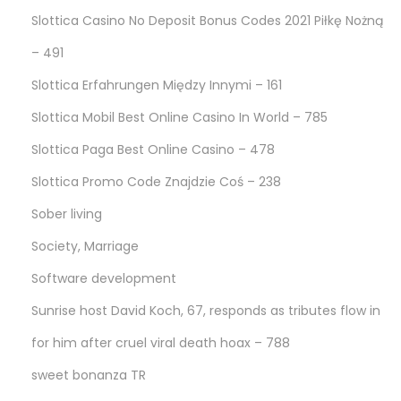
Slottica Casino No Deposit Bonus Codes 2021 Piłkę Nożną
– 491
Slottica Erfahrungen Między Innymi – 161
Slottica Mobil Best Online Casino In World – 785
Slottica Paga Best Online Casino – 478
Slottica Promo Code Znajdzie Coś – 238
Sober living
Society, Marriage
Software development
Sunrise host David Koch, 67, responds as tributes flow in
for him after cruel viral death hoax – 788
sweet bonanza TR