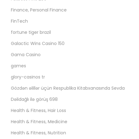
Finance, Personal Finance
FinTech
fortune tiger brazil
Galactic Wins Casino 150
Gama Casino
games
glory-casinos tr
Gözdən əlillər üçün Respublika Kitabxanasında Sevda
Dəlidağlı ilə görüş 698
Health & Fitness, Hair Loss
Health & Fitness, Medicine
Health & Fitness, Nutrition