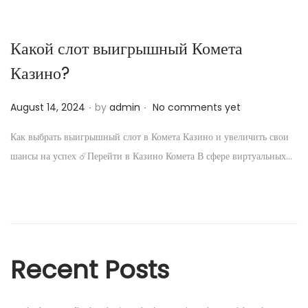
n
Какой слот выигрышный Комета
Казино?
.
.
P
August 14, 2024
by
admin
No comments yet
o
Как выбрать выигрышный слот в Комета Казино и увеличить свои
s
шансы на успех ☄️Перейти в Казино Комета В сфере виртуальных…
t
e
d
o
n
Recent Posts