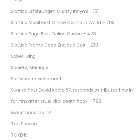
– 491
Slottica Erfahrungen Między Innymi – 161
Slottica Mobil Best Online Casino In World – 785
Slottica Paga Best Online Casino – 478
Slottica Promo Code Znajdzie Coś – 238
Sober living
Society, Marriage
Software development
Sunrise host David Koch, 67, responds as tributes flow in
for him after cruel viral death hoax – 788
sweet bonanza TR
Taxi Service
TOKENS