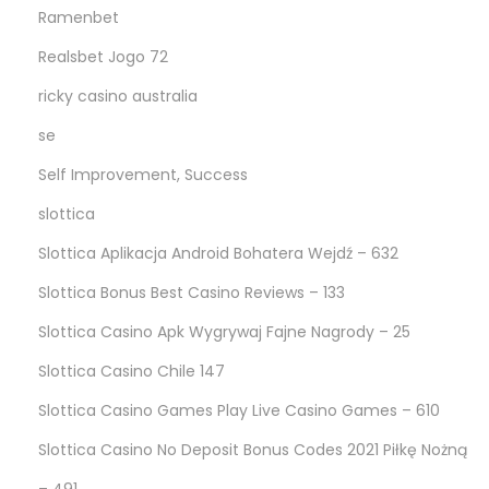
Ramenbet
Realsbet Jogo 72
ricky casino australia
se
Self Improvement, Success
slottica
Slottica Aplikacja Android Bohatera Wejdź – 632
Slottica Bonus Best Casino Reviews – 133
Slottica Casino Apk Wygrywaj Fajne Nagrody – 25
Slottica Casino Chile 147
Slottica Casino Games Play Live Casino Games – 610
Slottica Casino No Deposit Bonus Codes 2021 Piłkę Nożną