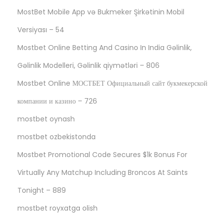
MostBet Mobile App və Bukmeker Şirkətinin Mobil
Versiyası – 54
Mostbet Online Betting And Casino In India Gəlinlik,
Gəlinlik Modelleri, Gəlinlik qiymətləri – 806
Mostbet Online МОСТБЕТ Официальный сайт букмекерской
компании и казино – 726
mostbet oynash
mostbet ozbekistonda
Mostbet Promotional Code Secures $1k Bonus For
Virtually Any Matchup Including Broncos At Saints
Tonight – 889
mostbet royxatga olish