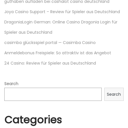
guthaben aufladen bei cashalot casino deutschland
Joya Casino Support – Review für Spieler aus Deutschland
DragoniaLogin German: Online Casino Dragonia Login für
Spieler aus Deutschland
casimba glücksspiel portal — Casimba Casino
Anmeldebonus Freispiele: So attraktiv ist das Angebot
24 Casino: Review für Spieler aus Deutschland
Search
Search
Categories