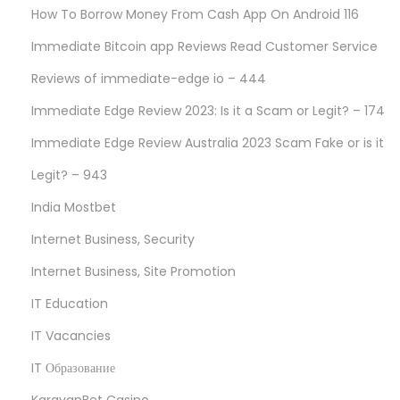
How To Borrow Money From Cash App On Android 116
Immediate Bitcoin app Reviews Read Customer Service
Reviews of immediate-edge io – 444
Immediate Edge Review 2023: Is it a Scam or Legit? – 174
Immediate Edge Review Australia 2023 Scam Fake or is it
Legit? – 943
India Mostbet
Internet Business, Security
Internet Business, Site Promotion
IT Education
IT Vacancies
IT Образование