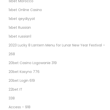
1xbet Morocco
1xbet Online Casino
1xbet qeydiyyat
1xbet Russian
1xbet russian1
2023 Lucky 8 Lantern Menu for Lunar New Year Festival –
268
20bet Casino Logowanie 319
20bet Kasyno 776
20bet Login 619
22bet IT
338
Access – 918