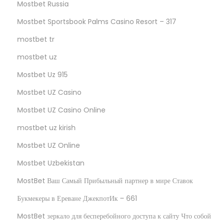
Mostbet Russia
Mostbet Sportsbook Palms Casino Resort – 317
mostbet tr
mostbet uz
Mostbet Uz 915
Mostbet UZ Casino
Mostbet UZ Casino Online
mostbet uz kirish
Mostbet UZ Online
Mostbet Uzbekistan
MostBet Ваш Самый Прибыльный партнер в мире Ставок
Букмекеры в Ереване ДжекпотИк – 661
MostBet зеркало для бесперебойного доступа к сайту Что собой