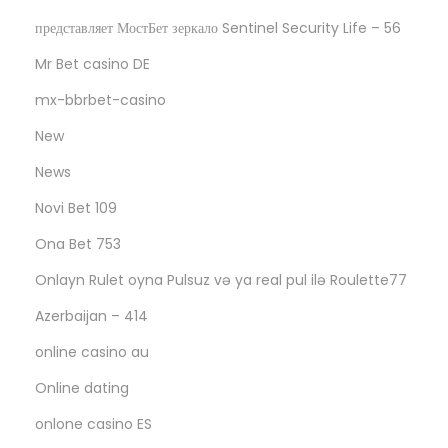
представляет МостБет зеркало Sentinel Security Life – 56
Mr Bet casino DE
mx-bbrbet-casino
New
News
Novi Bet 109
Ona Bet 753
Onlayn Rulet oyna Pulsuz və ya real pul ilə Roulette77
Azerbaijan – 414
online casino au
Online dating
onlone casino ES