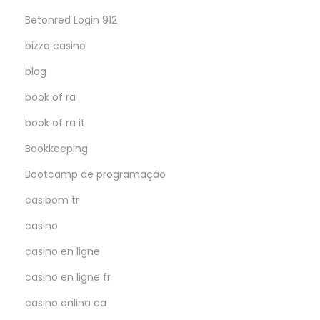
Betonred Login 912
bizzo casino
blog
book of ra
book of ra it
Bookkeeping
Bootcamp de programação
casibom tr
casino
casino en ligne
casino en ligne fr
casino onlina ca