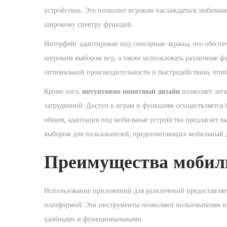
устройствах. Это позволит игрокам наслаждаться любимым
широкому спектру функций.
Интерфейс адаптирован под сенсорные экраны, что обеспе
широким выбором игр, а также использовать различные фу
оптимальной производительности и быстродействию, чтобы
Кроме того,
интуитивно понятный дизайн
позволяет лег
затруднений. Доступ к играм и функциям осуществляется 
общем, адаптация под мобильные устройства предлагает в
выбором для пользователей, предпочитающих мобильный 
Преимущества мобиль
Использование приложений для развлечений предоставляе
платформой. Эти инструменты позволяют пользователям пол
удобными и функциональными.