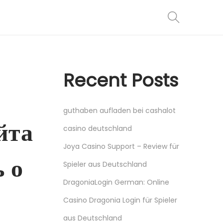
Recent Posts
guthaben aufladen bei cashalot
йта
casino deutschland
Joya Casino Support – Review für
 о
Spieler aus Deutschland
DragoniaLogin German: Online
Casino Dragonia Login für Spieler
aus Deutschland