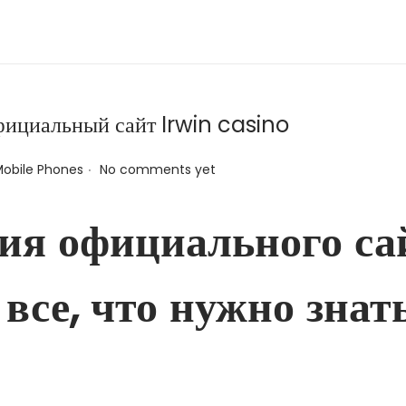
фициальный сайт Irwin casino
.
obile Phones
No comments yet
ия официального са
все, что нужно знать