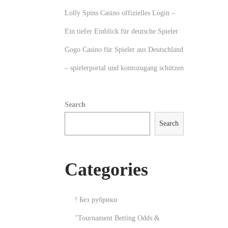
Lolly Spins Casino offizielles Login –
Ein tiefer Einblick für deutsche Spieler
Gogo Casino für Spieler aus Deutschland
– spielerportal und kontozugang schützen
Search
Search
Categories
! Без рубрики
"Tournament Betting Odds &