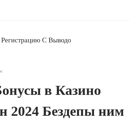
 Регистрацию С Выводо
ом
Бонусы в Казино
 2024 Бездепы ним