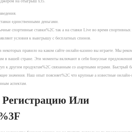
ейджером на отыгрыш x35.
аведения.
ставки единственными деньгами.
ычные спортивные ставки%2C так а на ставки Live во время спортивных 
ъявляют условия к выигрышу с бесплатных спинов.
в некоторых правило на каком сайте онлайн-казино вы играете. Мы реко
ам в вашей стране. Эти моменты включают в себя бонусные предложени
туп к другим продуктам%2C связанным со азартными играми. Быстрый б
щее значения. Наш опыт поясняет%2C что крупные а известные онлайн-
нным аспектам.
а Регистрацию Или
с%3F