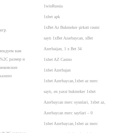
1winRussia
1xbet apk
1xBet Az Bukmeker şirkəti rəsmi
игр.
saytı 1xBet Azərbaycan, xBet
Azerbaijan, 1 x Bet 34
мендуем вам
я%2C размер и
1xbet AZ Casino
анковские
1xbet Azerbajan
казино
1xbet Azerbaycan,1xbet az merc
saytı, en yaxsi bukmeker 1xbet
Azerbaycan merc oyunlari, 1xbet az,
Azerbaycan merc saytlari – 0
1xbet Azerbaycan,1xbet az merc