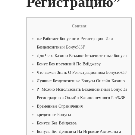
Регистрацию”
n
Content
же Работает Бонус ним Регистрацию Или
Бездепозитный Бонус%3F
Для Чего Казино Раздают Бездепозитные Бонусы
Бонус Без претензий По Вейджеру
Что важен Знать О Регистрационном Бонусе%3F
Лучшие Бездепозитные Бонусы Онлайн Казино
❓ Можно Использовать Бездепозитный Бонус За
Регистрацию а Онлайн Казино немного Раз%3F
Временные Ограничения
кредитные Бонусы
Бонусы Без Вейджера
Бoнуcы Бeз Дeпoзитa Нa Игpoвыe Aвтoмaты а