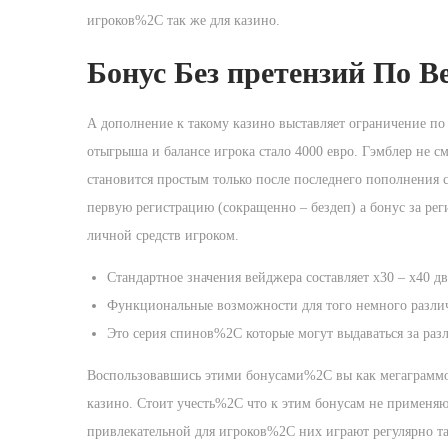
игроков%2C так же для казино.
Бонус Без претензий По В
А дополнение к такому казино выставляет ограничение 
отыгрыша и балансе игрока стало 4000 евро. Гэмблер не 
становится простым только после последнего пополнения 
первую регистрацию (сокращенно – бездеп) а бонус за ре
личной средств игроком.
Стандартное значения вейджера составляет х30 – х40 
Функциональные возможности для того немного различа
Это серия спинов%2C которые могут выдаваться за разл
Воспользовавшись этими бонусами%2C вы как мегаграммов
казино. Стоит учесть%2C что к этим бонусам не применя
привлекательной для игроков%2C них играют регулярно т