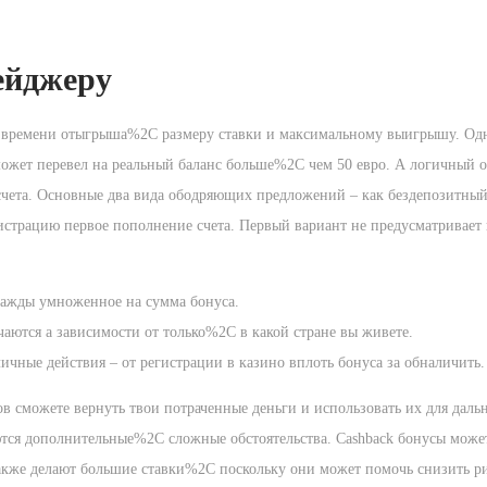
ейджеру
по времени отыгрыша%2C размеру ставки и максимальному выигрышу. О
сможет перевел на реальный баланс больше%2C чем 50 евро. А логичный 
счета. Основные два вида ободряющих предложений – как бездепозитный
гистрацию первое пополнение счета. Первый вариант не предусматривает
дважды умноженное на сумма бонуса.
ются а зависимости от только%2C в какой стране вы живете.
ичные действия – от регистрации в казино вплоть бонуса за обналичить.
 сможете вернуть твои потраченные деньги и использовать их для даль
ются дополнительные%2C сложные обстоятельства. Cashback бонусы може
акже делают большие ставки%2C поскольку они может помочь снизить р