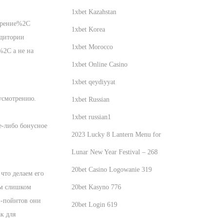
1xbet Kazahstan
ощрение%2C
1xbet Korea
удитории
1xbet Morocco
%2C а не на
1xbet Online Casino
1xbet qeydiyyat
усмотрению.
1xbet Russian
1xbet russian1
е-либо бонусное
2023 Lucky 8 Lantern Menu for
Lunar New Year Festival – 268
20bet Casino Logowanie 319
что делаем его
ам слишком
20bet Kasyno 776
п-пойнтов они
20bet Login 619
к для