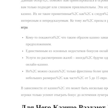
Данный обзор%2C поможет вам ориентироваться в огромно
вам только подходят или слишком привлекательны. Эти иг
казино. Их не такие примитивные%2C как%2C к следуя%2
интересным и непредсказуемым. Ко тому же%2C призы в 
игра
.
Кому-то покажется%2C что таким образом казино зама
предположением.
Единственным из основных недостатков бонусов онлай
Услуги по рассмотрению жалоб – иногда%2C будучи о
онлайн-казино.
Но%2C можно сказать%2C только фриспины более ценно
небольших размерах%2C как часто%2C от 5 до 15 евро.
В зависимости от казино%2C это может быть несколько в
игроки только успеют отыграть бонус до истечения лучег
Для Чего Казино Раздают