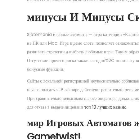
минусы И Минусы Ск
Slotomania игровые автоматы — игра категории «Казино»
на ПК или Mac. Игра в демо слоты позволяет ознакомить
развивать стратегии а выбрать любимые игры. Таким обра
Отсутствие прочего риска также выгодно%2C поскольку в
бонусные функции.
Сайты с локальной регистрацией неукоснительно соблюдаю
нечего опасаться. В офшоре действуют решительно регл
При сравнительно невысоком налоге операторы должны им
для отказа в выдаче лицензии
топ 10 лучших казино
.
мир Игровых Автоматов ж
Gametwist!