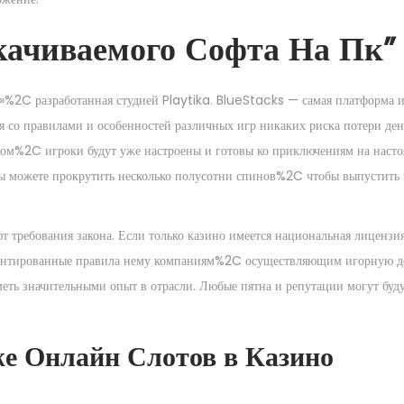
ачиваемого Софта На Пк”
%2C разработанная студией Playtika. BlueStacks — самая платформа и
ся со правилами и особенностей различных игр никаких риска потери д
зом%2C игроки будут уже настроены и готовы ко приключениям на насто
ы можете прокрутить несколько полусотни спинов%2C чтобы выпустить 
т требования закона. Если только казино имеется национальная лицензи
аментированные правила нему компаниям%2C осуществляющим игорную де
еть значительными опыт в отрасли. Любые пятна и репутации могут буд
е Онлайн Слотов в Казино