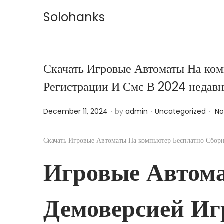
Solohanks
S
S
k
k
i
i
Скачать Игровые Автоматы На ком
p
p
t
t
Регистрации И Смс В 2024 недав
o
o
.
.
.
n
c
P
P
December 11, 2024
by
admin
Uncategorized
No
a
o
o
o
v
n
s
s
Скачать Игровые Автоматы На компьютер Бесплатно Сбор
i
t
t
t
Игровые Автом
g
e
e
e
a
n
d
d
t
t
o
i
Демоверсией Иг
i
n
n
o