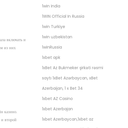
1win India
1WIN Official In Russia
1win Turkiye
1win uzbekistan
ала включать и
1winRussia
ам из них
1xbet apk
1xBet Az Bukmeker şirkəti rəsmi
.
saytı 1xBet Azərbaycan, xBet
Azerbaijan, 1 x Bet 34
1xbet AZ Casino
1xbet Azerbajan
йн казино.
1xbet Azerbaycan,1xbet az
 и второй