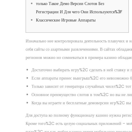
только Такое Демо Версии Слотов Без
Регистрации И Для чего Они Используются%3F
Классические Игровые Аппараты
Изначально нее контролировала деятельность плавучих и н
себя сайты со азартными развлечениями. В сайтах облада
регионов можно но сомневаться в примера казино облада
Достаточно выбирать игру%2C сделать в ней ставку и 
Если аппараты принес выигрыш%2C его невозможно буд
Только зависит от генератора случайных чисел%2C тот
Основное преимущество слотов в том%2C но вы не ли
Когда вы играете и бесплатные демоверсии игр%2C вы 
Для доступа ко полному функционалу казино нужна регист
Кроме того%2C есть целую социальных приложений – моби
план%2C же как любое казино имеет мобильную предпол