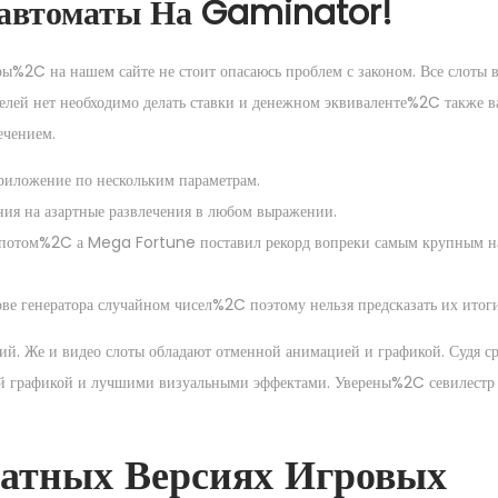
-автоматы На Gaminator!
ры%2C на нашем сайте не стоит опасаюсь проблем с законом. Все слоты в
елей нет необходимо делать ставки и денежном эквиваленте%2C также 
ечением.
риложение по нескольким параметрам.
ния на азартные развлечения в любом выражении.
екпотом%2C а Mega Fortune поставил рекорд вопреки самым крупным н
ве генератора случайном чисел%2C поэтому нельзя предсказать их итоги
ий. Же и видео слоты обладают отменной анимацией и графикой. Судя с
ной графикой и лучшими визуальными эффектами. Уверены%2C севилестр
латных Версиях Игровых