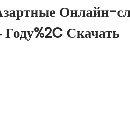
Азартные Онлайн-с
4 Году%2C Скачать