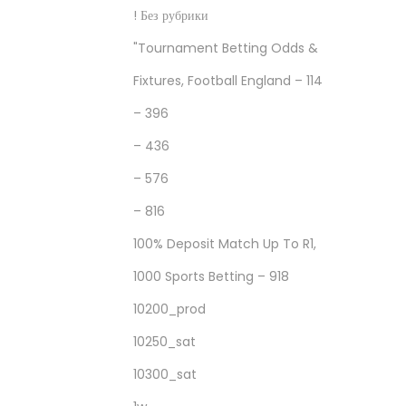
! Без рубрики
"Tournament Betting Odds &
Fixtures, Football England – 114
– 396
– 436
– 576
– 816
100% Deposit Match Up To R1,
1000 Sports Betting – 918
10200_prod
10250_sat
10300_sat