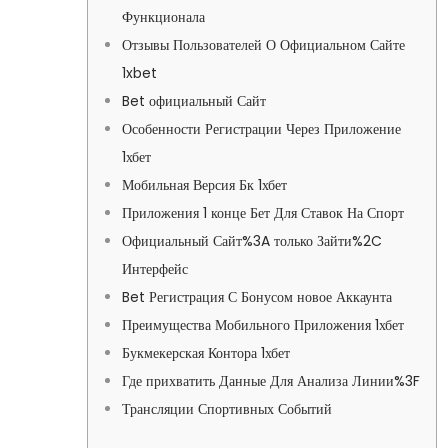
Функционала
Отзывы Пользователей О Официальном Сайте
1xbet
Bet официальный Сайт
Особенности Регистрации Через Приложение
1хбет
Мобильная Версия Бк 1хбет
Приложения 1 конце Бет Для Ставок На Спорт
Официальный Сайт%3A только Зайти%2C
Интерфейс
Bet Регистрация С Бонусом новое Аккаунта
Преимущества Мобильного Приложения 1хбет
Букмекерская Контора 1хбет
Где прихватить Данные Для Анализа Линии%3F
Трансляции Спортивных Событий