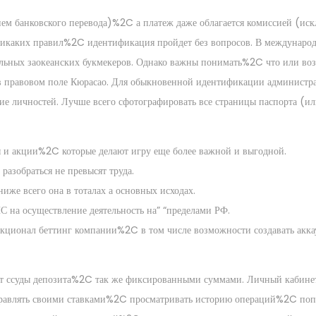
ием банковского перевода)%2C а платеж даже облагается комиссией (ис
никаких правил%2C идентификация пройдет без вопросов. В междунаро
альных заокеанских букмекеров. Однако важны понимать%2C что или во
т в правовом поле Кюрасао. Для обыкновенной идентификации администр
 личностей. Лучше всего сфотографировать все страницы паспорта (ил
 и акции%2C которые делают игру еще более важной и выгодной.
азобраться не превысят труда.
иже всего она в тоталах а основных исходах.
 на осуществление деятельность на” “пределами РФ.
нкционал беттинг компании%2C в том числе возможности создавать акка
от ссуды депозита%2C так же фиксированными суммами. Личный кабинет
правлять своими ставками%2C просматривать историю операций%2C попо