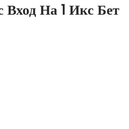
 Вход На 1 Икс Бет