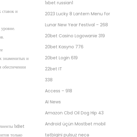
1xbet russian1
 ставок и
2023 Lucky 8 Lantern Menu for
Lunar New Year Festival – 268
 уровне.
20bet Casino Logowanie 319
в.
20bet Kasyno 776
ее
20bet Login 619
х знаменитых и
м обеспечении
22bet IT
338
Access – 918
AI News
Amazon Cbd Oil Dog Hip 43
Android üçün Mostbet mobil
лиенты 1xBet
итов только
tətbiqini pulsuz necə