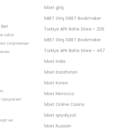
1xbet giriş
1xBET Giriş 1XBET Bookmaker
x Bet
Türkiye APK Bahis Sitesi – 206
м сайте
1xBET Giriş 1XBET Bookmaker
ючал спортивные
Türkiye APK Bahis Sitesi – 467
чески
1xbet india
1xbet Kazahstan
1xbet Korea
во
1xbet Morocco
 предлагает
1xbet Online Casino
1xbet qeydiyyat
порт же
1xbet Russian