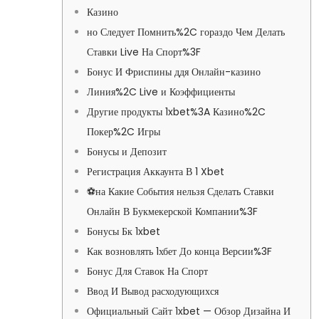
Казино
но Следует Помнить%2C гораздо Чем Делать
Ставки Live На Спорт%3F
Бонус И Фриспины ддя Онлайн-казино
Линия%2C Live и Коэффициенты
Другие продукты 1xbet%3A Казино%2C
Покер%2C Игры
Бонусы и Депозит
Регистрация Аккаунта В 1 Xbet
⚽на Какие События нельзя Сделать Ставки
Онлайн В Букмекерской Компании%3F
Бонусы Бк 1xbet
Как возновлять 1хбет До конца Версии%3F
Бонус Для Ставок На Спорт
Ввод И Вывод расходующихся
Официальный Сайт 1xbet — Обзор Дизайна И