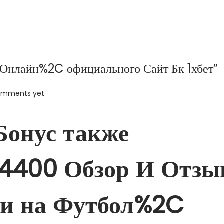
 Онлайн%2C официального Сайт Бк 1хбет”
omments yet
Бонус также
24400 Обзор И Отз
ки на Футбол%2C