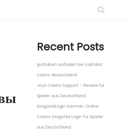
Recent Posts
guthaben aufladen bei cashalot
casino deutschland
Joya Casino Support – Review für
ывы
Spieler aus Deutschland
DragoniaLogin German: Online
Casino Dragonia Login für Spieler
aus Deutschland