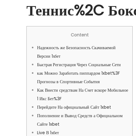
Теннис%2C Бокс
n
Content
Надежность же Безопасность Скачиваемой
Версии 1хбет
Быстрая Регистрация Через Социальные Сети
как Можно Заработать пиппардом 1xbet%3F
Прогнозы в Спортивные События
Как Внести средствам На Счет вскоре Мобильное
1 Икс Бет%3F
Перейдите На официальный Сайт 1xbet
Пополнение и Вывод Средств а Официальном
Сайте 1xbet
Live В 1хбет