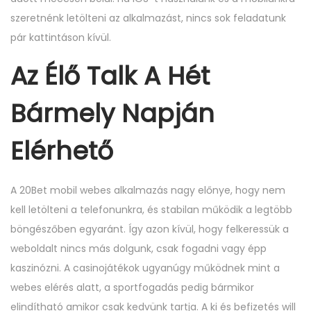
szeretnénk letölteni az alkalmazást, nincs sok feladatunk
pár kattintáson kívül.
Az Élő Talk A Hét
Bármely Napján
Elérhető
A 20Bet mobil webes alkalmazás nagy előnye, hogy nem
kell letölteni a telefonunkra, és stabilan működik a legtöbb
böngészőben egyaránt. Így azon kívül, hogy felkeressük a
weboldalt nincs más dolgunk, csak fogadni vagy épp
kaszinózni. A casinojátékok ugyanúgy működnek mint a
webes elérés alatt, a sportfogadás pedig bármikor
elindítható amikor csak kedvünk tartja. A ki és befizetés will