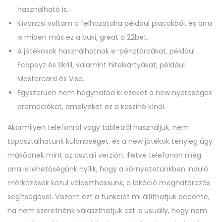
használható is.
Kíváncsi voltam a felhozatalra például piacokból, és arra
is miben más ez a buki, great a 22bet.
A játékosok használhatnak e-pénztárcákat, például
Ecopayz és Skrill, valamint hitelkártyákat, például
Mastercard és Visa.
Egyszerűen nem hagyhatod ki ezeket a new nyereséges
promóciókat, amelyeket ez a kaszinó kínál.
Akármilyen telefonról vagy tabletről használjuk, nem
tapasztalhatunk különbséget, és a new játékok tényleg úgy
működnek mint az asztali verzión. Illetve telefonon még
arra is lehetőségünk nyílik, hogy a környezetünkben induló
mérkőzések közül választhassunk, a lokáció meghatározás
segítségével. Viszont ezt a funkciót mi állíthatjuk become,
ha nem szeretnénk választhatjuk azt is usually, hogy nem