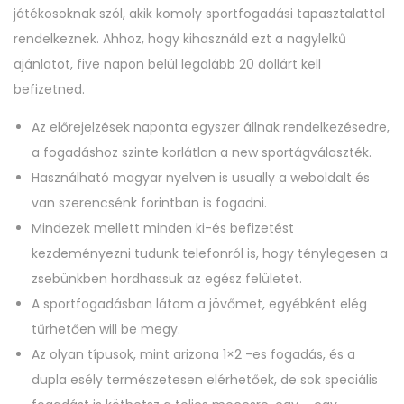
játékosoknak szól, akik komoly sportfogadási tapasztalattal
rendelkeznek. Ahhoz, hogy kihasználd ezt a nagylelkű
ajánlatot, five napon belül legalább 20 dollárt kell
befizetned.
Az előrejelzések naponta egyszer állnak rendelkezésedre,
a fogadáshoz szinte korlátlan a new sportágválaszték.
Használható magyar nyelven is usually a weboldalt és
van szerencsénk forintban is fogadni.
Mindezek mellett minden ki-és befizetést
kezdeményezni tudunk telefonról is, hogy ténylegesen a
zsebünkben hordhassuk az egész felületet.
A sportfogadásban látom a jövőmet, egyébként elég
tűrhetően will be megy.
Az olyan típusok, mint arizona 1×2 -es fogadás, és a
dupla esély természetesen elérhetőek, de sok speciális