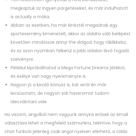
megkaptuk az ingyen pörgetéseket, és már indulhatott
is actually a móka.
Abban az esetben, ha már kinéztél magadnak egy
sportesemény kimenetelt, akkor az oldalra való belépést
követően mindössze annyi the dolgod, hogy ráklikkelsz,
és az azon nyomban felkerül a jobb oldalon lévő fogadó
szelvényre.
Például kipróbálhatod a Mega Fortune Dreams játékot,
és esélye van nagy nyereményre is.
Nagyon jó a kezdő bónusz is, bár arról én már
lecsúsztam, de nagyon sok haveromat tudom
idecsábítani vele.
Ha viszont, angolból nem vagyunk annyira erősek az email
választása lehet a megfelelő számunkra, tekintve, hogy a
chat funkció jelenleg csak angol nyelven elérhető, a többi