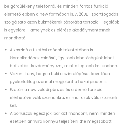
be gördülékeny telefonról, és minden fontos funkció
elérhető ebben a new formában is. A 20BET sportfogadás
szolgáltató azon bukmékerek táborába tartozik – legalább
is egyelőre – amelynek az elérése akadálymentesnek
mondható.
A kaszinó a fizetési módok tekintetében is
kiemelkedőnek minősül, így több lehetőségünk lehet
befizetést kezdeményezni, mint a legtöbb kaszinóban.
Viszont tény, hogy a buki a színrelépését követően
gyakorlatilag azonnal megjelent a hazai piacon is.
Ezután a new valódi pénzes és a demó funkció
elérhetővé válik számunkra, és már csak választanunk
kell.
A bónuszok egész jók, bár azt mondom, nem minden
esetben annyira könnyű teljesíteni the megszabott