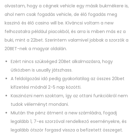
olvastam, hogy a cégnek vehicle egy másik bukmékere is,
ahol nem csak fogadás vehicle, de élő fogadás meg
kaszinó és élő casino will be. Kíváncsi voltam a new
felhozatalra például piacokból, és arra is miben más ez a
buki, mint a 22bet. Szerintem valamivel jobbak a szorzók a
20BET-nek a magyar oldalán.
Ezért nincs szükséged 20Bet alkalmazásra, hogy
útközben is usually játszhass.
A feldolgozási idő pedig gyakorlatilag az összes 20bet
kifizetési módnál 2-5 nap közötti.
Kaszinózni nem szoktam, így az ottani funkciókról nem
tudok véleményt mondani.
Miután the pénz átment a new számládra, fogadj
legalább 1, 7-es szorzóval rendelkező eseményekre, és
legalább ötször forgasd vissza a befizetett összeget.