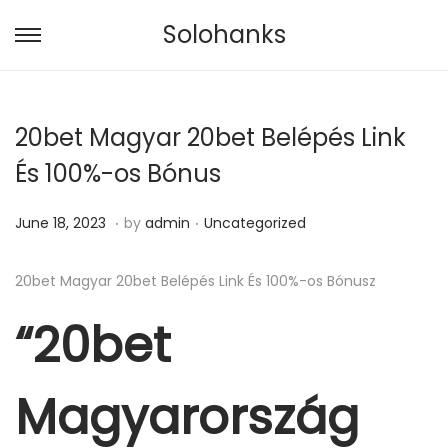
Solohanks
S
S
k
k
i
i
20bet Magyar 20bet Belépés Link
p
p
t
t
És 100%-os Bónus
o
o
.
.
n
c
P
J
P
June 18, 2023
by
admin
Uncategorized
a
o
o
u
o
v
n
s
l
s
20bet Magyar 20bet Belépés Link És 100%-os Bónusz
i
t
t
y
t
“20bet
g
e
e
2
e
a
n
d
5
d
t
t
o
,
i
Magyarország
i
n
2
n
o
0