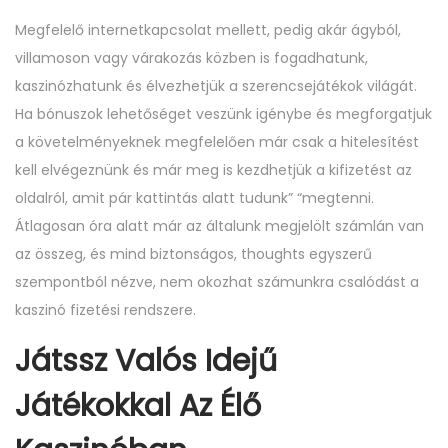
Megfelelő internetkapcsolat mellett, pedig akár ágyból,
villamoson vagy várakozás közben is fogadhatunk,
kaszinózhatunk és élvezhetjük a szerencsejátékok világát.
Ha bónuszok lehetőséget veszünk igénybe és megforgatjuk
a követelményeknek megfelelően már csak a hitelesítést
kell elvégeznünk és már meg is kezdhetjük a kifizetést az
oldalról, amit pár kattintás alatt tudunk” “megtenni.
Átlagosan óra alatt már az általunk megjelölt számlán van
az összeg, és mind biztonságos, thoughts egyszerű
szempontból nézve, nem okozhat számunkra csalódást a
kaszinó fizetési rendszere.
Játssz Valós Idejű
Játékokkal Az Élő