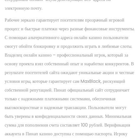
электронную почту.
Рабочее зеркало гарантирует посетителям прозрачный игровой
процесс и быстрые платежи через разные финансовые инструменты.
С помощью альтернативного адреса онлайн казино пользователи
смогут обойти блокировку и продолжить играть в любимые слоты.
Владелец онлайн казино – профессиональный игрок, который за
основу проекта взял собственный опыт и наработки конкурентов. В
результате посетителей сайта ожидают уникальные акции и честные
условия игры, которые гарантирует сам MaxBlack, рискующий
собственной репутацией. Пинап официальный сайт сотрудничает
только с надежными платежными системами, обеспечивая
высокоскоростные и надежные транзакции. Пользователи могут
быть уверены в конфиденциальности своих данных. Минимальная
сумма для пополнения счета составляет 100 рублей. Верификация
аккаунта в Пинап казино доступна с помощью паспорта. Игроку