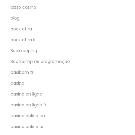
bizzo casino
blog
book of ra
book of ra it
Bookkeeping
Bootcamp de programação
casibom tr
casino
casino en ligne
casino en ligne fr
casino onlina ca
casino online ar