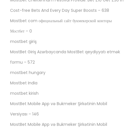
Mostbet Cheltenham Festival Provide: Bet £10 Get £30 In
Cost-free Bets And Every Day Super Boosts – 638
Mostbet com официальный сайт букмекерской конторы
Мостбет – 0
mostbet giriş
MostBet Giriş Azərbaycanda MostBet qeydiyyatı etmək
formu – 572
mostbet hungary
Mostbet India
mostbet kirish
MostBet Mobile App və Bukmeker Şirkətinin Mobil
Versiyası – 146
MostBet Mobile App və Bukmeker Şirkətinin Mobil