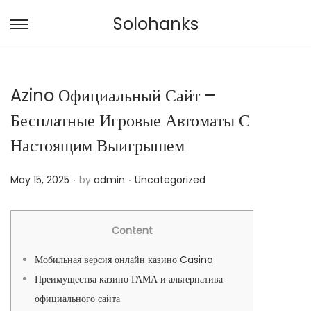
Solohanks
S
S
k
k
i
i
Azino Официальный Сайт –
p
p
t
t
Бесплатные Игровые Автоматы С
o
o
Настоящим Выигрышем
n
c
a
o
.
.
P
P
May 15, 2025
by
admin
Uncategorized
v
n
o
o
i
t
s
s
g
e
Content
t
t
a
n
e
e
Мобильная версия онлайн казино Casino
t
t
d
d
Преимущества казино ГАМА и альтернатива
i
o
i
официального сайта
o