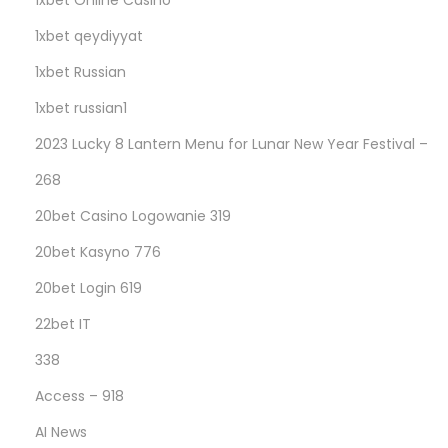
1xbet Online Casino
i
1xbet qeydiyyat
t
y
1xbet Russian
2
1xbet russian1
0
2023 Lucky 8 Lantern Menu for Lunar New Year Festival –
2
5
268
N
H
20bet Casino Logowanie 319
e
o
20bet Kasyno 776
x
w
20bet Login 619
t
T
p
o
22bet IT
o
P
338
s
u
Access – 918
t
t
:
A
AI News