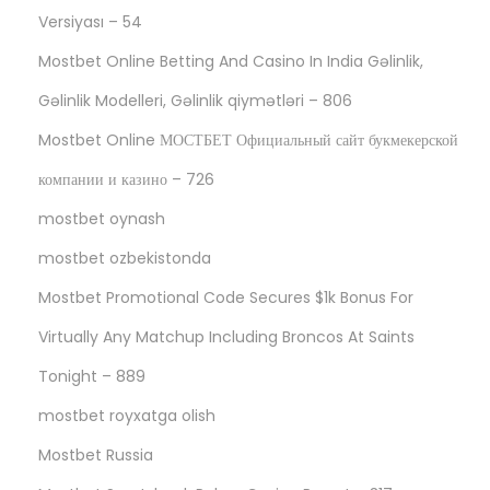
Versiyası – 54
Mostbet Online Betting And Casino In India Gəlinlik,
Gəlinlik Modelleri, Gəlinlik qiymətləri – 806
Mostbet Online МОСТБЕТ Официальный сайт букмекерской
компании и казино – 726
mostbet oynash
mostbet ozbekistonda
Mostbet Promotional Code Secures $1k Bonus For
Virtually Any Matchup Including Broncos At Saints
Tonight – 889
mostbet royxatga olish
Mostbet Russia