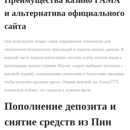
Преимущества казино ГАМА
и альтернатива официального
сайта
Они используют только самые современные технологии для
обеспечения безопасности транзакций и защиты личных данных. В
верхней части портала расположен логотип клуба, кнопки входа и
регистрации, вызова справки. Игроку следует выбирать автоматы с
высокой отдачей, специальными символами и бонусными раундами,
чтобы получать крупные призы. Открыв игровой зал Азино777,
посетитель поймет, что оказался в нужном месте.
Пополнение депозита и
снятие средств из Пин