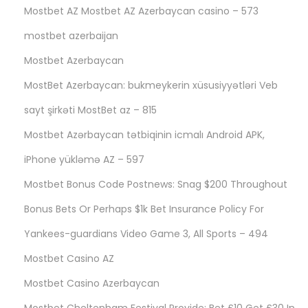
Mostbet AZ Mostbet AZ Azerbaycan casino – 573
mostbet azerbaijan
Mostbet Azerbaycan
MostBet Azerbaycan: bukmeykerin xüsusiyyətləri Veb
sayt şirkəti MostBet az – 815
Mostbet Azərbaycan tətbiqinin icmalı Android APK,
iPhone yükləmə AZ – 597
Mostbet Bonus Code Postnews: Snag $200 Throughout
Bonus Bets Or Perhaps $1k Bet Insurance Policy For
Yankees-guardians Video Game 3, All Sports – 494
Mostbet Casino AZ
Mostbet Casino Azerbaycan