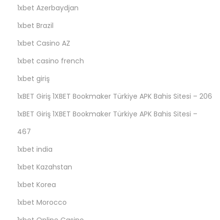
y
1xbet Azerbaydjan
m
1xbet Brazil
e
1xbet Casino AZ
n
t
1xbet casino french
B
1xbet giriş
o
1xBET Giriş 1XBET Bookmaker Türkiye APK Bahis Sitesi – 206
n
1xBET Giriş 1XBET Bookmaker Türkiye APK Bahis Sitesi –
u
s
467
,
1xbet india
A
1xbet Kazahstan
c
t
1xbet Korea
i
1xbet Morocco
v