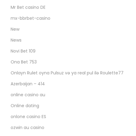
Mr Bet casino DE
mx-bbrbet-casino
New
News
Novi Bet 109
Ona Bet 753
Onlayn Rulet oyna Pulsuz və ya real pul ilə Roulette77
Azerbaijan – 414
online casino au
Online dating
onlone casino ES
ozwin au casino