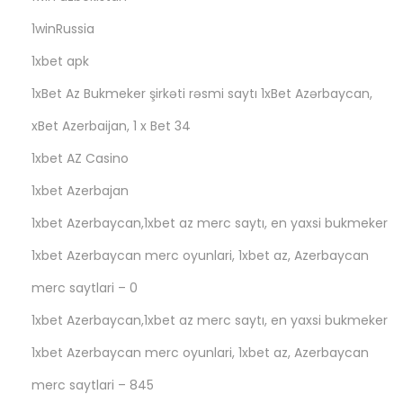
i
1winRussia
c
a
1xbet apk
A
1xBet Az Bukmeker şirkəti rəsmi saytı 1xBet Azərbaycan,
u
xBet Azerbaijan, 1 x Bet 34
,
1xbet AZ Casino
Z
e
1xbet Azerbajan
r
1xbet Azerbaycan,1xbet az merc saytı, en yaxsi bukmeker
o
1xbet Azerbaycan merc oyunlari, 1xbet az, Azerbaycan
D
o
merc saytlari – 0
w
1xbet Azerbaycan,1xbet az merc saytı, en yaxsi bukmeker
n
1xbet Azerbaycan merc oyunlari, 1xbet az, Azerbaycan
P
merc saytlari – 845
a