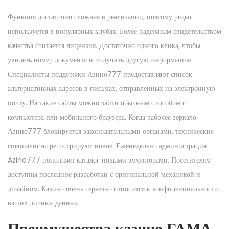
Функция достаточно сложная в реализации, поэтому редко
используется в популярных клубах. Более надежным свидетельством
качества считается лицензия. Достаточно одного клика, чтобы
увидеть номер документа и получить другую информацию.
Специалисты поддержки Азино777 предоставляют список
альтернативных адресов в письмах, отправленных на электронную
почту. На такие сайты можно зайти обычным способом с
компьютера или мобильного браузера. Когда рабочее зеркало
Азино777 блокируется законодательными органами, технические
специалисты регистрируют новое. Еженедельно администрация
Azino777 пополняет каталог новыми эмуляторами. Посетителям
доступны последние разработки с оригинальной механикой и
дизайном. Казино очень серьезно относится к конфиденциальности
ваших личных данных.