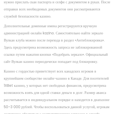
нужно прислать скан паспорта и селфи с документом в руках. После
отправки всех необходимых документов они рассматриваются
службой безопасности казино.
Дополнительные доменные имена регистрируются вручную
администрацией онлайн kazino. Самостоятельно найти зеркало
Вулкан клуба можно после перехода в раздел «Антиблокировка».
Здесь предусмотрена возможность запроса не заблокированной
ссылки путем нажатия кнопки «Подобрать зеркало». Официальный
сайт Вулкан казино периодически попадает под блокировку.
Казино с гордостью приветствует всех канадских игроков в
крупнейшем сообществе онлайн-казино в Канаде. Для посетителей
1XBet казино, у которых нет свободных финансов, предусмотрена
возможность взять для одной ставки деньги в долг. Размер аванса
рассчитывается в индивидуальном порядке и находится в диапазоне
50–3 000 рублей. Чтобы воспользоваться данной услугой, игрокам