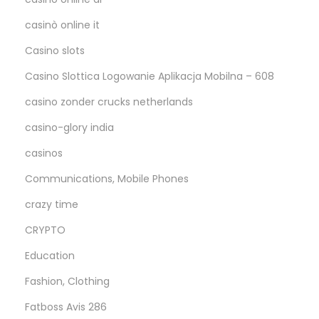
casinò online it
Casino slots
Casino Slottica Logowanie Aplikacja Mobilna – 608
casino zonder crucks netherlands
casino-glory india
casinos
Communications, Mobile Phones
crazy time
CRYPTO
Education
Fashion, Clothing
Fatboss Avis 286