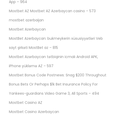
App – 964
Mostbet AZ Mostbet AZ Azerbaycan casino – 573
mostbet azerbaijan
Mostbet Azerbaycan
MostBet Azerbaycan: bukmeykerin xüsusiyyətləri Veb
sayt şirkəti MostBet az – 815
Mostbet Azərbaycan tətbiqinin icmalı Android APK,
iPhone yükləmə AZ – 597
Mostbet Bonus Code Postnews: Snag $200 Throughout
Bonus Bets Or Perhaps $1k Bet Insurance Policy For
Yankees-guardians Video Game 3, All Sports – 494
Mostbet Casino AZ
Mostbet Casino Azerbaycan