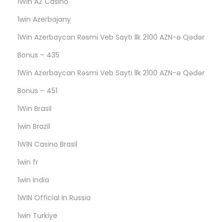
t
a
1Win AZ Casino
:
s
1win Azerbajany
V
1Win Azerbaycan Rəsmi Veb Saytı İlk 2100 AZN-ə Qədər
e
Bonus – 435
g
a
1Win Azerbaycan Rəsmi Veb Saytı İlk 2100 AZN-ə Qədər
s
Bonus – 451
A
1Win Brasil
k
t
1win Brazil
i
1WIN Casino Brasil
o
1win fr
n
1win India
s
c
1WIN Official In Russia
o
1win Turkiye