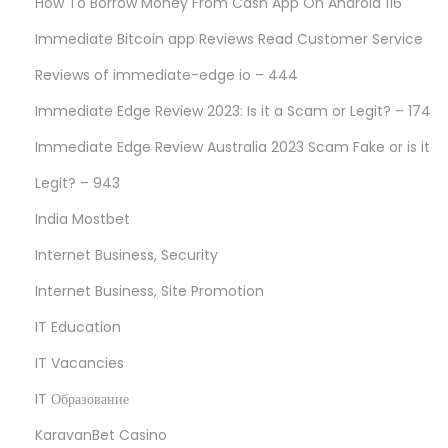
How To Borrow Money From Cash App On Android 116
Immediate Bitcoin app Reviews Read Customer Service
Reviews of immediate-edge io – 444
Immediate Edge Review 2023: Is it a Scam or Legit? – 174
Immediate Edge Review Australia 2023 Scam Fake or is it
Legit? – 943
India Mostbet
Internet Business, Security
Internet Business, Site Promotion
IT Education
IT Vacancies
IT Образование
KaravanBet Casino