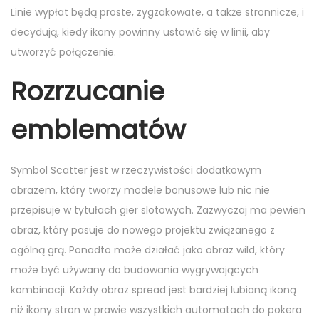
Linie wypłat będą proste, zygzakowate, a także stronnicze, i
decydują, kiedy ikony powinny ustawić się w linii, aby
utworzyć połączenie.
Rozrzucanie
emblematów
Symbol Scatter jest w rzeczywistości dodatkowym
obrazem, który tworzy modele bonusowe lub nic nie
przepisuje w tytułach gier slotowych. Zazwyczaj ma pewien
obraz, który pasuje do nowego projektu związanego z
ogólną grą. Ponadto może działać jako obraz wild, który
może być używany do budowania wygrywających
kombinacji. Każdy obraz spread jest bardziej lubianą ikoną
niż ikony stron w prawie wszystkich automatach do pokera