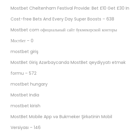
Mostbet Cheltenham Festival Provide: Bet £10 Get £30 In
Cost-free Bets And Every Day Super Boosts – 638
Mostbet com официальный сайт букмекерской конторы
Мостбет – 0
mostbet giriş
MostBet Giriş Azərbaycanda MostBet qeydiyyatı etmək
formu – 572
mostbet hungary
Mostbet India
mostbet kirish
MostBet Mobile App və Bukmeker Şirkətinin Mobil
Versiyası – 146