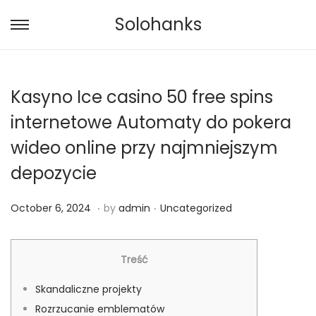
Solohanks
S
S
k
k
i
i
Kasyno Ice casino 50 free spins
p
p
t
t
internetowe Automaty do pokera
o
o
wideo online przy najmniejszym
n
c
depozycie
a
o
v
n
.
.
P
A
P
October 6, 2024
by
admin
Uncategorized
i
t
o
p
o
g
e
s
r
s
a
n
Treść
t
i
t
t
t
e
l
e
Skandaliczne projekty
i
d
2
d
Rozrzucanie emblematów
o