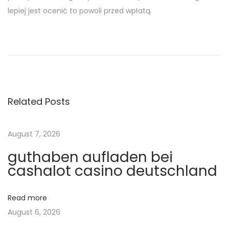
lepiej jest ocenić to powoli przed wpłatą.
P
P
K
r
o
o
e
m
v
e
s
i
t
Related Posts
o
a
t
u
C
s
a
August 7, 2026
n
p
s
guthaben aufladen bei
o
i
a
cashalot casino deutschland
s
n
t
o
v
Read more
:
З
August 6, 2026
е