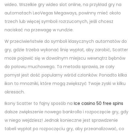
wideo. Wszelkie gry wideo slot online, na przykład gry na
automatach LeoVegas Megaways, powinny mieć około
trzech lub więcej symboli rozrzuconych, jeśli chcesz
naciskać na przewagę w rundzie.
W przeciwieństwie do symboli klasycznych automatów do
gry, gdzie trzeba wykonać linię wypłat, aby zarobić, Scatter
może pojawić się w dowolnym miejscu wewnątrz bębnów
do połowu muchowego. Ta metoda sprawia, że ​​cały
pomysł jest dość popularny wśród członków. Ponadto kilka
ikon to mnożniki, które mogą zwiększyć Twoje zyski w kilku
okresach.
Ikony Scatter to fajny sposób na
Ice casino 50 free spins
dalsze zwiększenie nowego bankrolla i rozpoczęcie gry, gdy
w niego wejdziesz! Jednak konieczne jest sprawdzenie
tabeli wypłat po rozpoczęciu gry, aby przeanalizować, co