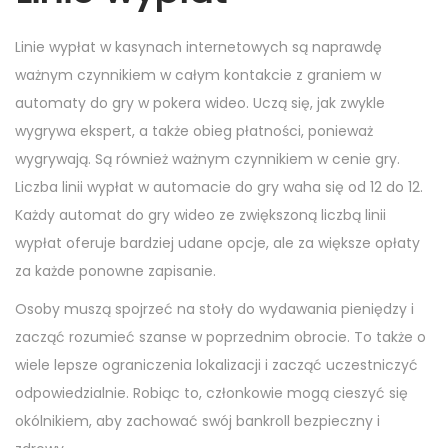
Linie wypłat w kasynach internetowych są naprawdę
ważnym czynnikiem w całym kontakcie z graniem w
automaty do gry w pokera wideo. Uczą się, jak zwykle
wygrywa ekspert, a także obieg płatności, ponieważ
wygrywają. Są również ważnym czynnikiem w cenie gry.
Liczba linii wypłat w automacie do gry waha się od 12 do 12.
Każdy automat do gry wideo ze zwiększoną liczbą linii
wypłat oferuje bardziej udane opcje, ale za większe opłaty
za każde ponowne zapisanie.
Osoby muszą spojrzeć na stoły do ​​​​wydawania pieniędzy i
zacząć rozumieć szanse w poprzednim obrocie. To także o
wiele lepsze ograniczenia lokalizacji i zacząć uczestniczyć
odpowiedzialnie. Robiąc to, członkowie mogą cieszyć się
okólnikiem, aby zachować swój bankroll bezpieczny i