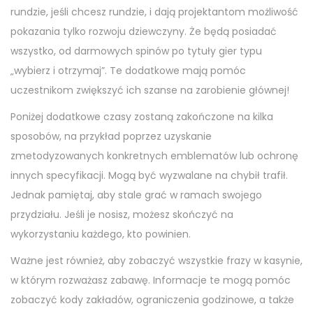
rundzie, jeśli chcesz rundzie, i dają projektantom możliwość
pokazania tylko rozwoju dziewczyny. Że będą posiadać
wszystko, od darmowych spinów po tytuły gier typu
„wybierz i otrzymaj”. Te dodatkowe mają pomóc
uczestnikom zwiększyć ich szanse na zarobienie głównej!
Poniżej dodatkowe czasy zostaną zakończone na kilka
sposobów, na przykład poprzez uzyskanie
zmetodyzowanych konkretnych emblematów lub ochronę
innych specyfikacji. Mogą być wyzwalane na chybił trafił.
Jednak pamiętaj, aby stale grać w ramach swojego
przydziału. Jeśli je nosisz, możesz skończyć na
wykorzystaniu każdego, kto powinien.
Ważne jest również, aby zobaczyć wszystkie frazy w kasynie,
w którym rozważasz zabawę. Informacje te mogą pomóc
zobaczyć kody zakładów, ograniczenia godzinowe, a także