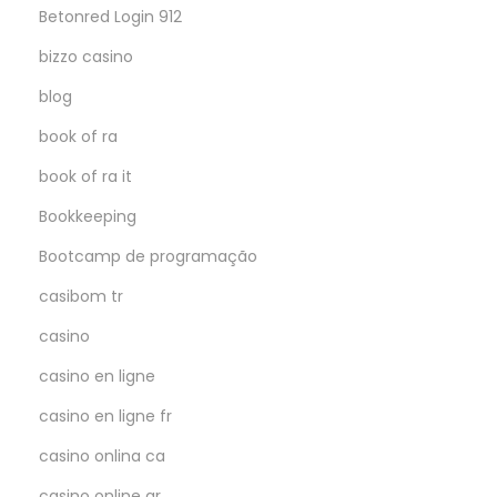
Betonred Login 912
bizzo casino
blog
book of ra
book of ra it
Bookkeeping
Bootcamp de programação
casibom tr
casino
casino en ligne
casino en ligne fr
casino onlina ca
casino online ar