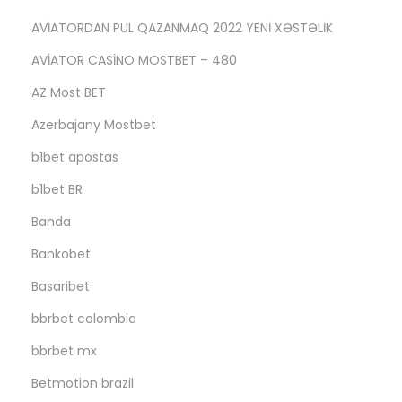
AVİATORDAN PUL QAZANMAQ 2022 YENİ XƏSTƏLİK
AVİATOR CASİNO MOSTBET – 480
AZ Most BET
Azerbajany Mostbet
b1bet apostas
b1bet BR
Banda
Bankobet
Basaribet
bbrbet colombia
bbrbet mx
Betmotion brazil