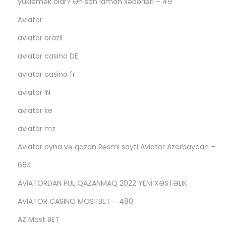
yükləmək olar? Ən son idman xəbərləri – 49
Aviator
aviator brazil
aviator casino DE
aviator casino fr
aviator IN
aviator ke
aviator mz
Aviator oyna və qazan Rəsmi sayti Aviator Azerbaycan –
684
AVİATORDAN PUL QAZANMAQ 2022 YENİ XƏSTƏLİK
AVİATOR CASİNO MOSTBET – 480
AZ Most BET