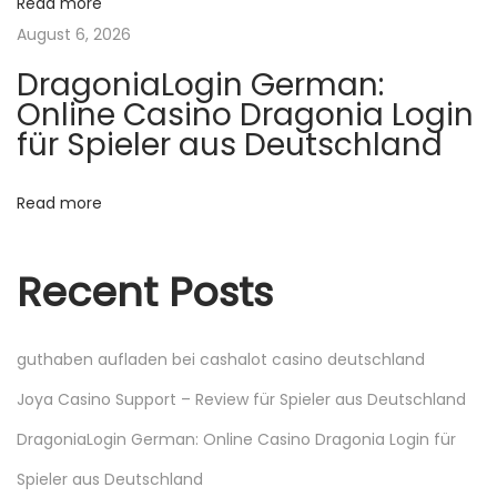
Read more
s
t
August 6, 2026
i
DragoniaLogin German:
n
i
Online Casino Dragonia Login
o
für Spieler aus Deutschland
o
Y
u
Read more
n
k
l
Recent Posts
e
&
I
guthaben aufladen bei cashalot casino deutschland
n
Joya Casino Support – Review für Spieler aus Deutschland
d
i
DragoniaLogin German: Online Casino Dragonia Login für
r
Spieler aus Deutschland
A