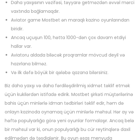
Daha yaxşısının vəzifəsi, təyyarə getməzdən əvvəl mərci
vaxtında bağlamaqdır.
Aviator game Mostbet ən maraqlı kazino oyunlarından
biridir.
Ancaq uçuşun 100, hətta 1000-dən çox davam etdiyi
hallar var.
Aviatoru aldada biləcək proqramlar mövcud deyil və
hazırlana bilməz.
Və ilk dəfə böyük bir qələbə qazana bilərsiniz.
Biz daha yaxşı və daha fərdiləşdirilmiş xidmət təklif etmək
üçün kukilərdən istifadə edirik. Mostbet şirkəti müştərilərinə
bahis üçün minlərlə idman tədbirləri təklif edir, həm də
onlayn kazinoda oynamaq üçün minlərlə məhsul. Hər ay və
həftə populyarlığa görə yeni oyunlar formalaşır. Ancaq belə
bir məhsul var ki, onun populyarlığı bu cür reytinqlərə daxil
edilmədən də təsdiqlənir. Bu oyun əsas menyuda