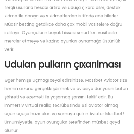
fərqli üsullarla hesabı artıra və uduşa çıxara bilər, dəstək
xidmətilə danışa və s xidmətlərdən istifadə edə bilərlər.
Müasir bettinq getdikcə daha çox mobil vasitələrə doğru
irəliləyir. Oyunçuların böyük hissəsi smartfon vasitəsilə
mərclər etməyə və kazino oyunları oynamağa üstünlük
verir.
Udulan pulların çıxarılması
Əgər həmişə uçmağı xəyal edirsinizsə, Mostbet Aviator sizə
həmin arzunu gerçəkləşdirmək və aviasiya dünyasını bütün
şöhrəti və əzəməti ilə yaşamaq şansını təklif edir. Bu
immersiv virtual reallıq təcrübəsində əsl aviator olmaq
üçün uçuşa hazır olun və səmaya qalxın Aviator Mostbet!
Ümumiyyətlə, oyun oyunçular tərəfindən müsbət qeyd
olunur.