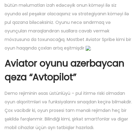
bütün məlumatları izah edəcəyik onun köməyi ilə siz
oyunda əsl peşəkar olacaqsınız və strategiyanın köməyi ilə
pul qazana biləcəksiniz. Oyunu necə sındırmaq və
oyunçuları maraqlandıran suallara cavab vermək
mövzusuna da toxunacağıq. Mostbet Aviator Spribe kimi bir
oyun haqqında çoxları artıq eşitmişdir
.
Aviator oyunu azerbaycan
qəza “Avtopilot”
Demo rejiminin əsas üstünlüyü – pul itirmə riski olmadan
oyun alqoritmləri və funksiyalarını sınaqdan keçirə bilməkdir.
Çox vacibdir ki, oyun prosesi tam mənalı rejimdən heç bir
şəkildə fərqlənmir. Bilindiği kimi, şirkət smartfonlar və digər
mobil cihazlar üçün ayrı tətbiqlər hazırladı.