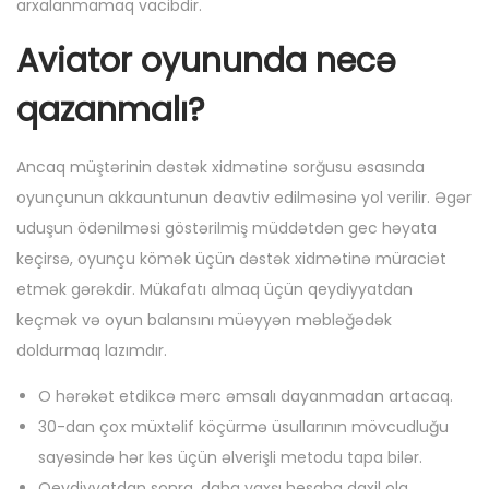
arxalanmamaq vacibdir.
Aviator oyununda necə
qazanmalı?
Ancaq müştərinin dəstək xidmətinə sorğusu əsasında
oyunçunun akkauntunun deavtiv edilməsinə yol verilir. Əgər
uduşun ödənilməsi göstərilmiş müddətdən gec həyata
keçirsə, oyunçu kömək üçün dəstək xidmətinə müraciət
etmək gərəkdir. Mükafatı almaq üçün qeydiyyatdan
keçmək və oyun balansını müəyyən məbləğədək
doldurmaq lazımdır.
O hərəkət etdikcə mərc əmsalı dayanmadan artacaq.
30-dan çox müxtəlif köçürmə üsullarının mövcudluğu
sayəsində hər kəs üçün əlverişli metodu tapa bilər.
Qeydiyyatdan sonra, daha yaxşı hesaba daxil ola