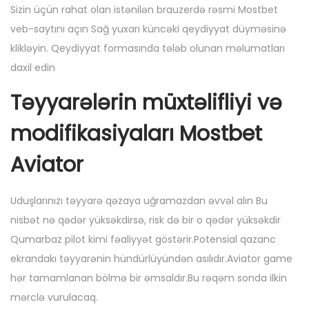
Sizin üçün rahat olan istənilən brauzerdə rəsmi Mostbet
veb-saytını açın Sağ yuxarı küncəki qeydiyyat düyməsinə
klikləyin. Qeydiyyat formasında tələb olunan məlumatları
daxil edin
Təyyarələrin müxtəlifliyi və
modifikasiyaları Mostbet
Aviator
Uduşlarınızı təyyarə qəzaya uğramazdan əvvəl alın Bu
nisbət nə qədər yüksəkdirsə, risk də bir o qədər yüksəkdir
Qumarbaz pilot kimi fəaliyyət göstərir.Potensial qazanc
ekrandakı təyyarənin hündürlüyündən asılıdır.Aviator game
hər tamamlanan bölmə bir əmsaldır.Bu rəqəm sonda ilkin
mərclə vurulacaq.