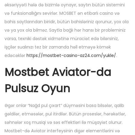
əksəriyyəti hələ də bizimlə oynayır, saytın bütün sistemini
və funksionallığını sevirlər. MOSBET ən etibarlı casino və
bahis saytlarından biridir, bütün bahisləriniz qorunur, yox ola
və ya yox ola bilməz. Saytla bağlı hər hansı bir probleminiz
varsa, texniki dəstək xidmətinə müraciət edə bilərsiniz,
işçilər sualınızı tez bir zamanda həll etməyə kömək
edəcəklər
https://mostbet-casino-az24.com/yukle/
.
Mostbet Aviator-da
Pulsuz Oyun
Əgər onlar “Nağd pul çıxart” düyməsini basa bilsələr, qalib
gəldilər, etməsələr, pul itirdilər. Bütün proseslər, hərəkətlər,
səhnələr xoş musiqi və səs effektləri ilə müşayiət olunur.
Mostbet-də Aviator interfeysinin digər elementlərini və