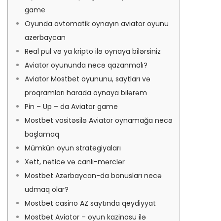
game
Oyunda avtomatik oynayın aviator oyunu
azerbaycan
Real pul və ya kripto ilə oynaya bilərsiniz
Aviator oyununda necə qazanmalı?
Aviator Mostbet oyununu, saytları və
proqramları harada oynaya bilərəm
Pin – Up – da Aviator game
Mostbet vasitəsilə Aviator oynamağa necə
başlamaq
Mümkün oyun strategiyaları
Xətt, nəticə və canlı-mərclər
Mostbet Azərbaycan-da bonusları necə
udmaq olar?
Mostbet casino AZ saytında qeydiyyat
Mostbet Aviator – oyun kazinosu ilə