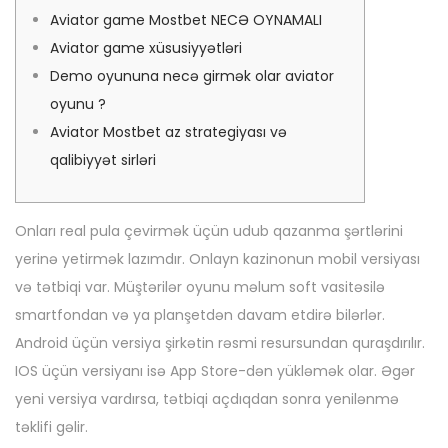
Aviator game Mostbet NECƏ OYNAMALI
Aviator game xüsusiyyətləri
Demo oyununa necə girmək olar aviator
oyunu ?
Aviator Mostbet az strategiyası və
qalibiyyət sirləri
Onları real pula çevirmək üçün udub qazanma şərtlərini
yerinə yetirmək lazımdır. Onlayn kazinonun mobil versiyası
və tətbiqi var. Müştərilər oyunu məlum soft vasitəsilə
smartfondan və ya planşetdən davam etdirə bilərlər.
Android üçün versiya şirkətin rəsmi resursundan quraşdırılır.
IOS üçün versiyanı isə App Store-dən yükləmək olar. Əgər
yeni versiya vardırsa, tətbiqi açdıqdan sonra yenilənmə
təklifi gəlir.