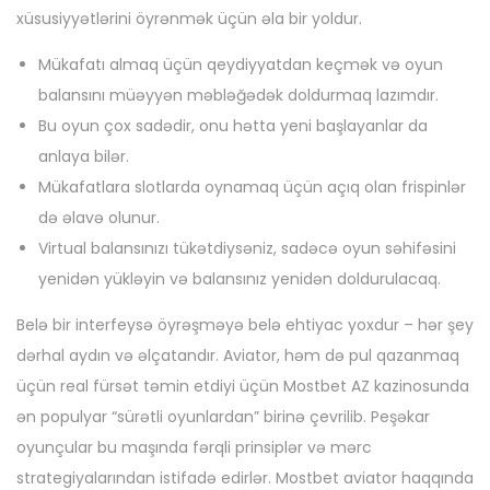
xüsusiyyətlərini öyrənmək üçün əla bir yoldur.
Mükafatı almaq üçün qeydiyyatdan keçmək və oyun
balansını müəyyən məbləğədək doldurmaq lazımdır.
Bu oyun çox sadədir, onu hətta yeni başlayanlar da
anlaya bilər.
Mükafatlara slotlarda oynamaq üçün açıq olan frispinlər
də əlavə olunur.
Virtual balansınızı tükətdiysəniz, sadəcə oyun səhifəsini
yenidən yükləyin və balansınız yenidən doldurulacaq.
Belə bir interfeysə öyrəşməyə belə ehtiyac yoxdur – hər şey
dərhal aydın və əlçatandır. Aviator, həm də pul qazanmaq
üçün real fürsət təmin etdiyi üçün Mostbet AZ kazinosunda
ən populyar “sürətli oyunlardan” birinə çevrilib. Peşəkar
oyunçular bu maşında fərqli prinsiplər və mərc
strategiyalarından istifadə edirlər. Mostbet aviator haqqında