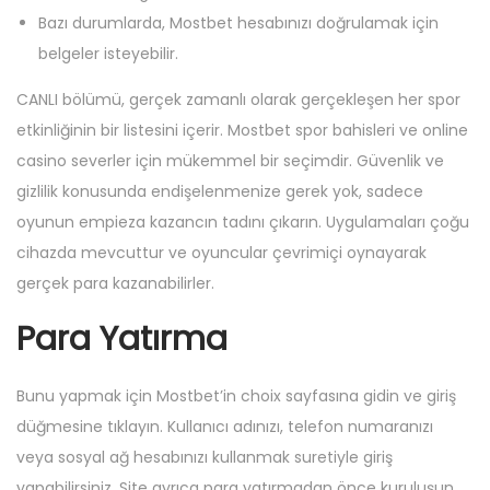
Bazı durumlarda, Mostbet hesabınızı doğrulamak için
belgeler isteyebilir.
CANLI bölümü, gerçek zamanlı olarak gerçekleşen her spor
etkinliğinin bir listesini içerir. Mostbet spor bahisleri ve online
casino severler için mükemmel bir seçimdir. Güvenlik ve
gizlilik konusunda endişelenmenize gerek yok, sadece
oyunun empieza kazancın tadını çıkarın. Uygulamaları çoğu
cihazda mevcuttur ve oyuncular çevrimiçi oynayarak
gerçek para kazanabilirler.
Para Yatırma
Bunu yapmak için Mostbet’in choix sayfasına gidin ve giriş
düğmesine tıklayın. Kullanıcı adınızı, telefon numaranızı
veya sosyal ağ hesabınızı kullanmak suretiyle giriş
yapabilirsiniz. Site ayrıca para yatırmadan önce kuruluşun