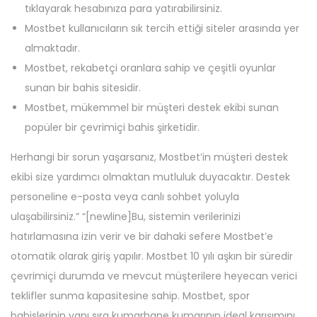
tıklayarak hesabınıza para yatırabilirsiniz.
Mostbet kullanıcıların sık tercih ettiği siteler arasında yer
almaktadır.
Mostbet, rekabetçi oranlara sahip ve çeşitli oyunlar
sunan bir bahis sitesidir.
Mostbet, mükemmel bir müşteri destek ekibi sunan
popüler bir çevrimiçi bahis şirketidir.
Herhangi bir sorun yaşarsanız, Mostbet’in müşteri destek
ekibi size yardımcı olmaktan mutluluk duyacaktır. Destek
personeline e-posta veya canlı sohbet yoluyla
ulaşabilirsiniz.” “[newline]Bu, sistemin verilerinizi
hatırlamasına izin verir ve bir dahaki sefere Mostbet’e
otomatik olarak giriş yapılır. Mostbet 10 yılı aşkın bir süredir
çevrimiçi durumda ve mevcut müşterilere heyecan verici
teklifler sunma kapasitesine sahip. Mostbet, spor
bahislerinin yanı sıra kumarhane kumarının ideal karışımını