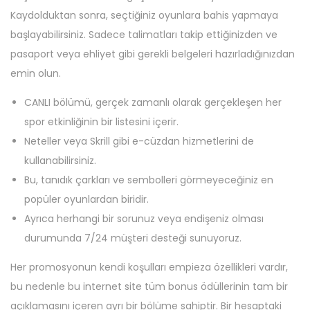
Kaydolduktan sonra, seçtiğiniz oyunlara bahis yapmaya
başlayabilirsiniz. Sadece talimatları takip ettiğinizden ve
pasaport veya ehliyet gibi gerekli belgeleri hazırladığınızdan
emin olun.
CANLI bölümü, gerçek zamanlı olarak gerçekleşen her
spor etkinliğinin bir listesini içerir.
Neteller veya Skrill gibi e-cüzdan hizmetlerini de
kullanabilirsiniz.
Bu, tanıdık çarkları ve sembolleri görmeyeceğiniz en
popüler oyunlardan biridir.
Ayrıca herhangi bir sorunuz veya endişeniz olması
durumunda 7/24 müşteri desteği sunuyoruz.
Her promosyonun kendi koşulları empieza özellikleri vardır,
bu nedenle bu internet site tüm bonus ödüllerinin tam bir
açıklamasını içeren ayrı bir bölüme sahiptir. Bir hesaptaki