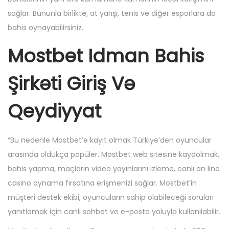
sağlar. Bununla birlikte, at yarışı, tenis ve diğer esporlara da
bahis oynayabilirsiniz.
Mostbet Idman Bahis
Şirkəti Giriş Və
Qeydiyyat
“Bu nedenle Mostbet’e kayıt olmak Türkiye’den oyuncular
arasında oldukça popüler. Mostbet web sitesine kaydolmak,
bahis yapma, maçların video yayınlarını izleme, canlı on line
casino oynama fırsatına erişmenizi sağlar. Mostbet’in
müşteri destek ekibi, oyuncuların sahip olabileceği soruları
yanıtlamak için canlı sohbet ve e-posta yoluyla kullanılabilir.