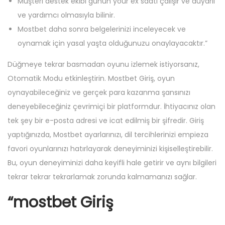
Müşteri destek ekibi günün your ex saati çalışır ve duyarlı
ve yardımcı olmasıyla bilinir.
Mostbet daha sonra belgelerinizi inceleyecek ve
oynamak için yasal yaşta olduğunuzu onaylayacaktır.”
Düğmeye tekrar basmadan oyunu izlemek istiyorsanız,
Otomatik Modu etkinleştirin. Mostbet Giriş, oyun
oynayabileceğiniz ve gerçek para kazanma şansınızı
deneyebileceğiniz çevrimiçi bir platformdur. İhtiyacınız olan
tek şey bir e-posta adresi ve icat edilmiş bir şifredir. Giriş
yaptığınızda, Mostbet ayarlarınızı, dil tercihlerinizi empieza
favori oyunlarınızı hatırlayarak deneyiminizi kişiselleştirebilir.
Bu, oyun deneyiminizi daha keyifli hale getirir ve aynı bilgileri
tekrar tekrar tekrarlamak zorunda kalmamanızı sağlar.
“mostbet Giriş