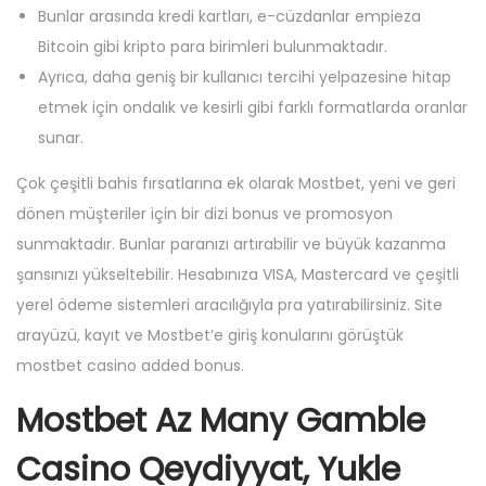
Bunlar arasında kredi kartları, e-cüzdanlar empieza
Bitcoin gibi kripto para birimleri bulunmaktadır.
Ayrıca, daha geniş bir kullanıcı tercihi yelpazesine hitap
etmek için ondalık ve kesirli gibi farklı formatlarda oranlar
sunar.
Çok çeşitli bahis fırsatlarına ek olarak Mostbet, yeni ve geri
dönen müşteriler için bir dizi bonus ve promosyon
sunmaktadır. Bunlar paranızı artırabilir ve büyük kazanma
şansınızı yükseltebilir. Hesabınıza VISA, Mastercard ve çeşitli
yerel ödeme sistemleri aracılığıyla pra yatırabilirsiniz. Site
arayüzü, kayıt ve Mostbet’e giriş konularını görüştük
mostbet casino added bonus.
Mostbet Az Many Gamble
Casino Qeydiyyat, Yukle