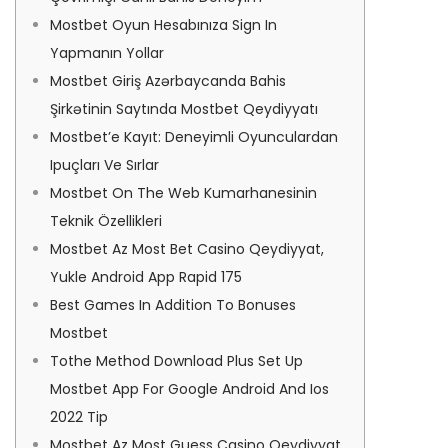
Mostbet Oyun Hesabınıza Sign In
Yapmanın Yollar
Mostbet Giriş Azərbaycanda Bahis
Şirkətinin Saytında Mostbet Qeydiyyatı
Mostbet’e Kayıt: Deneyimli Oyunculardan
Ipuçları Ve Sırlar
Mostbet On The Web Kumarhanesinin
Teknik Özellikleri
Mostbet Az Most Bet Casino Qeydiyyat,
Yukle Android App Rapid 175
Best Games In Addition To Bonuses
Mostbet
Tothe Method Download Plus Set Up
Mostbet App For Google Android And Ios
2022 Tip
Mostbet Az Most Guess Casino Qeydiyyat,