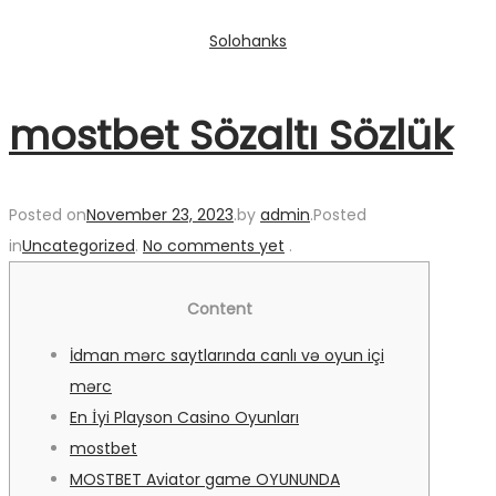
Skip
Skip
Solohanks
to
to
navigation
content
mostbet Sözaltı Sözlük
Posted on
November 23, 2023
.
by
admin
.
Posted
in
Uncategorized
.
No comments yet
.
Content
İdman mərc saytlarında canlı və oyun içi
mərc
En İyi Playson Casino Oyunları
mostbet
MOSTBET Aviator game OYUNUNDA