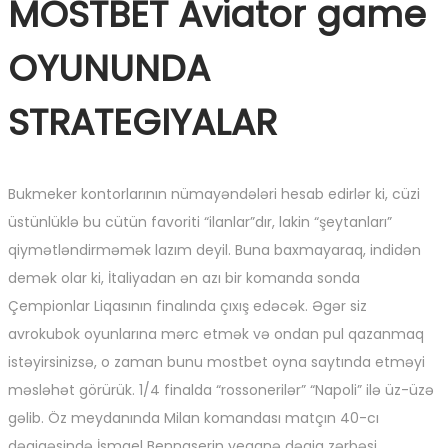
MOSTBET Aviator game
OYUNUNDA
STRATEGIYALAR
Bukmeker kontorlarının nümayəndələri hesab edirlər ki, cüzi
üstünlüklə bu cütün favoriti “ilanlar”dır, lakin “şeytanları”
qiymətləndirməmək lazım deyil. Buna baxmayaraq, indidən
demək olar ki, İtaliyadan ən azı bir komanda sonda
Çempionlar Liqasının finalında çıxış edəcək. Əgər siz
avrokubok oyunlarına mərc etmək və ondan pul qazanmaq
istəyirsinizsə, o zaman bunu mostbet oyna saytında etməyi
məsləhət görürük. 1/4 finalda “rossonerilər” “Napoli” ilə üz-üzə
gəlib. Öz meydanında Milan komandası matçın 40-cı
dəqiqəsində İsmael Bennaserin yeganə dəqiq zərbəsi