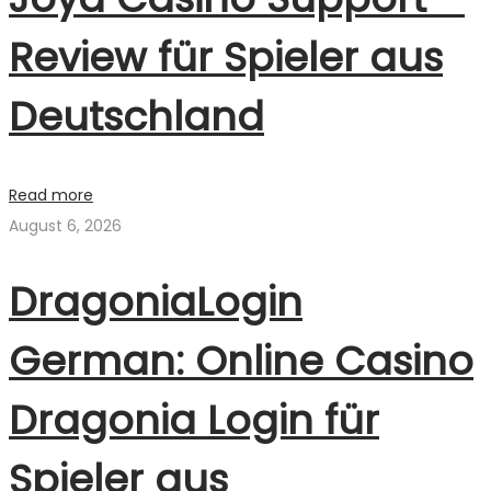
Review für Spieler aus
Deutschland
Read more
August 6, 2026
DragoniaLogin
German: Online Casino
Dragonia Login für
Spieler aus