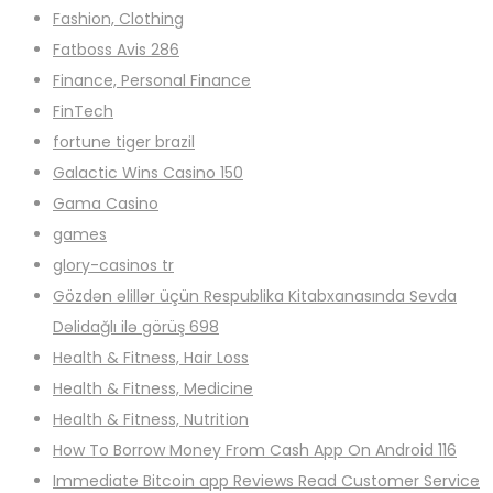
Fashion, Clothing
Fatboss Avis 286
Finance, Personal Finance
FinTech
fortune tiger brazil
Galactic Wins Casino 150
Gama Casino
games
glory-casinos tr
Gözdən əlillər üçün Respublika Kitabxanasında Sevda
Dəlidağlı ilə görüş 698
Health & Fitness, Hair Loss
Health & Fitness, Medicine
Health & Fitness, Nutrition
How To Borrow Money From Cash App On Android 116
Immediate Bitcoin app Reviews Read Customer Service