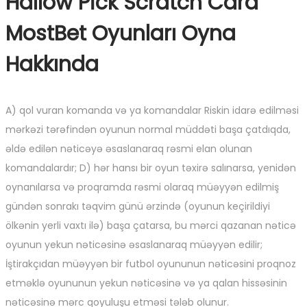
Hallow Pick Scratch Card
MostBet Oyunları Oyna
Hakkında
A) qol vuran komanda və ya komandalar Riskin idarə edilməsi
mərkəzi tərəfindən oyunun normal müddəti başa çatdıqda,
əldə edilən nəticəyə əsaslanaraq rəsmi elan olunan
komandalardır; D) hər hansı bir oyun təxirə salınarsa, yenidən
oynanılarsa və proqramda rəsmi olaraq müəyyən edilmiş
gündən sonrakı təqvim günü ərzində (oyunun keçirildiyi
ölkənin yerli vaxtı ilə) başa çatarsa, bu mərci qazanan nəticə
oyunun yekun nəticəsinə əsaslanaraq müəyyən edilir;
İştirakçıdan müəyyən bir futbol oyununun nəticəsini proqnoz
etməklə oyununun yekun nəticəsinə və ya qalan hissəsinin
nəticəsinə mərc qoyuluşu etməsi tələb olunur.