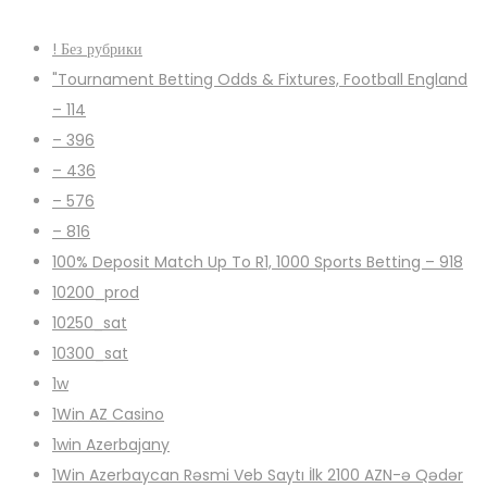
! Без рубрики
"Tournament Betting Odds & Fixtures, Football England
– 114
– 396
– 436
– 576
– 816
100% Deposit Match Up To R1, 1000 Sports Betting – 918
10200_prod
10250_sat
10300_sat
1w
1Win AZ Casino
1win Azerbajany
1Win Azerbaycan Rəsmi Veb Saytı İlk 2100 AZN-ə Qədər