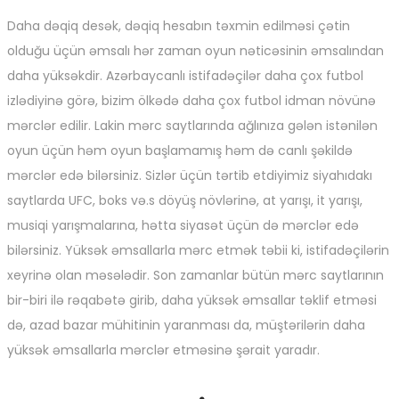
Daha dəqiq desək, dəqiq hesabın təxmin edilməsi çətin
olduğu üçün əmsalı hər zaman oyun nəticəsinin əmsalından
daha yüksəkdir. Azərbaycanlı istifadəçilər daha çox futbol
izlədiyinə görə, bizim ölkədə daha çox futbol idman növünə
mərclər edilir. Lakin mərc saytlarında ağlınıza gələn istənilən
oyun üçün həm oyun başlamamış həm də canlı şəkildə
mərclər edə bilərsiniz. Sizlər üçün tərtib etdiyimiz siyahıdakı
saytlarda UFC, boks və.s döyüş növlərinə, at yarışı, it yarışı,
musiqi yarışmalarına, hətta siyasət üçün də mərclər edə
bilərsiniz. Yüksək əmsallarla mərc etmək təbii ki, istifadəçilərin
xeyrinə olan məsələdir. Son zamanlar bütün mərc saytlarının
bir-biri ilə rəqabətə girib, daha yüksək əmsallar təklif etməsi
də, azad bazar mühitinin yaranması da, müştərilərin daha
yüksək əmsallarla mərclər etməsinə şərait yaradır.