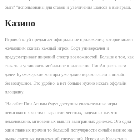
быть” “использованы для ставок и увеличения шансов в выигрыш.
Казино
Игровой клуб предлагает официальное приложение, которое может
желающим скачать каждый игрок. Софт универсален и
предусматривает широкий спектр возможностей. Больше о том, как
скачать и установить мобильное приложение ПинАп расскажем
далее. Букмекерские конторы уже давно перекочевали в онлайн
безвоздушное. Это удобно, а нет больше нужно искать оффлайн
площадку.
“На сайте Пин Ап вам будут доступны увлекательные игры
невысокого качества с гарантии честных, надежных же, что
немаловажно, мгновенных выплат выигранных денежек. Это одна
один главных причин то большой популярности онлайн казино на
рынке азартных развлечений следующий. Игроки из Казахстана