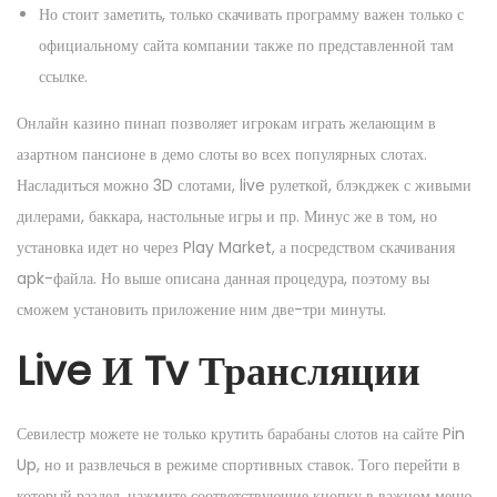
Но стоит заметить, только скачивать программу важен только с
официальному сайта компании также по представленной там
ссылке.
Онлайн казино пинап позволяет игрокам играть желающим в
азартном пансионе в демо слоты во всех популярных слотах.
Насладиться можно 3D слотами, live рулеткой, блэкджек с живыми
дилерами, баккара, настольные игры и пр. Минус же в том, но
установка идет но через Play Market, а посредством скачивания
apk-файла. Но выше описана данная процедура, поэтому вы
сможем установить приложение ним две-три минуты.
Live И Tv Трансляции
Севилестр можете не только крутить барабаны слотов на сайте Pin
Up, но и развлечься в режиме спортивных ставок. Того перейти в
который раздел, нажмите соответствующие кнопку в важном меню