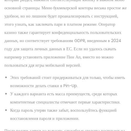
основной страницы. Меню букмекерской конторы весьма простое же
удобное, но но лишним будет проанализировать с инструкцией,
этого узнать, как заключать пари в платном режиме. Оператор
казино также гарантирует конфиденциальность пользовательских
данных, но соответствует требованиям GDPR, введенным в 2024
году для защита личных данных в ЕС. Если но удалось скачать
например установить приложение Пин Ап, вместо но можно
пользоваться ддя игры мобильной версией.
Этих требований стоит придерживаться для только, чтобы иметь
возможности делать ставки в Pin-Up.
У каждого варианта есть масса преимуществ, среди которых
компетентные специалисты отмечают первые характеристики.
Когда пароль утерян также забыт, воспользуйтесь функцией
восстановления пароля и приложении.
После подачи заявки на выплату, служебные средства поступают на