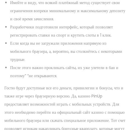
Имейте и виду, что всякий платёжный метод существует свои
ограничения вопреки минимальному и максимальному депозиту
и своё время зачисления.
Разработчики подготовили интерфейс, который позволяет
регистрировать ставки на спорт и крутить слоты в 1 клик.
Если когда вы не загружали приложения напрямую из
мобильного браузера, а, вероятно, вы столкнётесь с некоторыми
трудные.
После этого важно прокликать сайты, их уже улетели в бан и
поэтому” “не открываются.
Гостю будут доступные все его деньги, привилегии и бонусы, что и
также игре через браузерную версию. Да, казино PinUp
предоставляет возможностей играть с мобильных устройств. Для
этого необходимо перейти на официальный сайт казино с помощью
мобильного браузера или скачать специальное приложение. Тот счет
позволяет игрокам накапливать бонусные кварплату, которые могут