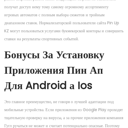
получат доступ нему тому самому огромному ассортименту
игровых автоматов с полным выбора сюжетов и тройным
диапазоном ставок. Нормализаторской пользователи сайта Pin Up
KZ могут пользоваться услугами букмекерской конторы и совершить
ставки на результаты спортивных событий.
Бонусы За Установку
Приложения Пин Ап
Для Android а Ios
Это главное преимущество, не говоря о лучшей адаптации под
мобильные устройства. Если приложения из Google Play проходят
тщательную проверку на вирусы, а за прочие приложения компания
Гугл ручаться не может и считает потенциально опасные. Поэтому