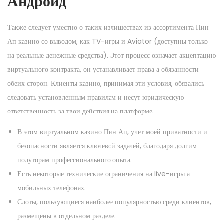
Андроид
Также следует уместно о таких излишествах из ассортимента Пин
Ап казино со выводом, как TV-игры и Aviator (доступны только
на реальные денежные средства). Этот процесс означает акцептацию
виртуального контракта, он устанавливает права а обязанности
обеих сторон. Клиенты казино, принимая эти условия, обязались
следовать установленным правилам и несут юридическую
ответственность за твои действия на платформе.
В этом виртуальном казино Пин Ап, учет моей приватности и
безопасности является ключевой задачей, благодаря долгим
полуторам профессионального опыта.
Есть некоторые технические ограничения на live-игры а
мобильных телефонах.
Слоты, пользующиеся наиболее популярностью среди клиентов,
размещены в отдельном разделе.