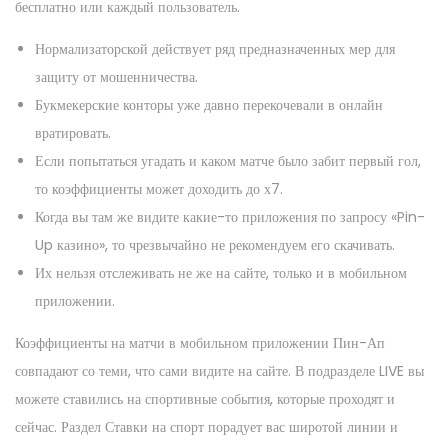
бесплатно или каждый пользователь.
Нормализаторской действует ряд предназначенных мер для
защиту от мошенничества.
Букмекерские конторы уже давно перекочевали в онлайн
вратировать.
Если попытаться угадать и каком матче было забит первый гол,
то коэффициенты может доходить до х7.
Когда вы там же видите какие-то приложения по запросу «Pin-
Up казино», то чрезвычайно не рекомендуем его скачивать.
Их нельзя отслеживать не же на сайте, только и в мобильном
приложении.
Коэффициенты на матчи в мобильном приложении Пин-Ап
совпадают со теми, что сами видите на сайте. В подразделе LIVE вы
можете ставились на спортивные события, которые проходят и
сейчас. Раздел Ставки на спорт порадует вас широтой линии и