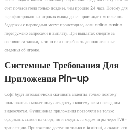
счет пользователя только позднее, чем прошло 24 часа. Потому для
верифицированных игроков вывод денег происходит мгновенно.
Задержки с переводами могут происходило, если online casino
перегружено запросами в выплату. При выплатах следите за
состоянием заявки, казино или потребовать дополнительные
сведенья об игроке.
Системные Требования Для
Приложения Pin-up
Софт будет автоматически скачивать апдейты, только поэтому
пользователь сможет получить доступ ковсему всем последним
видеослотам. Функционал приложения позволяли не только
оформлять ставки на спорт, но и следить за ходом игры через live-
трансляцию. Приложение доступно только в Android, а скачать его