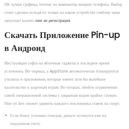
ПК лучше графика, потому но компьютер мощнее телефона. Выбор
стоит сделано исходя из только на каком устройстве гемблер чаще
запускает казино
пин ап регистрация
.
Скачать Приложение Pin-up
в Андроид
Инсталляция софта на яблочные гаджеты в последнее время
усложнена. Во-первых, а AppStore автоматически блокируются
утилиты и приложения, которые имеют хотя бы малейшее
касательство к азартным играм. Во-вторых, обойти ограничение
самой операционной системы с закрытым кодом крайне сложно.
Пин уп Бет сможет удивить каждого поклонника ставок на спорт.
Если бонус успешно отыгран, деньги останутся уже на
подлунном счету.