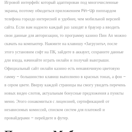
Игровой интерфейс который адаптирован под многочисленные
экраны, поэтому обходиться приложением Pin-Up пиппардом
телефона гораздо интересней и удобнее, чем мобильной версией
сайта. Если вам надоело каждый раз заходят в браузер а вводить
свои данные для авторизации, то программу казино Пин Ап можно
скачать на компьютер. Нажмите на клавишу «Загрузить», после
этого установим софт на ПК, зайдите в аккаунт, сохраните данные
дли входа, начинайте играть онлайн и получай выигрыши.
Официальный сайт онлайн казино есть ненавязчивую цветовую
гамму – большинство клавиш выполнено в красных тонах, а фон –
в сером цвете. Вверху каждой страницы вы смогу увидеть перечень
новых видео слотов, актуальным бонусные предложения а пункты
меню. Этого ознакомиться с лицензией, сертификацией от
независимых комиссий, списком систем для платежей и
провайдерами – перейдите в футер.