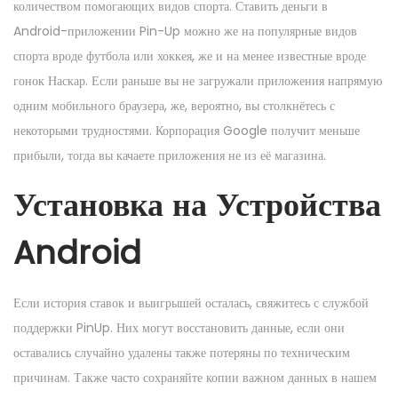
количеством помогающих видов спорта. Ставить деньги в
Android-приложении Pin-Up можно же на популярные видов
спорта вроде футбола или хоккея, же и на менее известные вроде
гонок Наскар. Если раньше вы не загружали приложения напрямую
одним мобильного браузера, же, вероятно, вы столкнётесь с
некоторыми трудностями. Корпорация Google получит меньше
прибыли, тогда вы качаете приложения не из её магазина.
Установка на Устройства
Android
Если история ставок и выигрышей осталась, свяжитесь с службой
поддержки PinUp. Них могут восстановить данные, если они
оставались случайно удалены также потеряны по техническим
причинам. Также часто сохраняйте копии важном данных в нашем