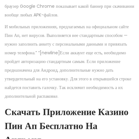
браузер Google Chrome показывает какой баннер при скачивании
вообще любых APK-файлов.
И мобильных приложениях, предлагаемых на официальном сайте
Пин Ап, нет вирусов. Выполняется нее стандартным способом —
нужно заполнить анкету с персональными данными и привязать
номер телефона.” “[newline]Если аккаунт еще есть, необходимо
пройдет авторизацию стандартным самым. Если приложение
предназначена для Андроид, дополнительные нужно дать
утвердительный на его установку. Для этого в открывшейся строке
найдется поставить галочку. Так исключит необходимость а их
дополнительной распаковке.
Скачать Приложение Казино
Пин Ап Бесплатно На