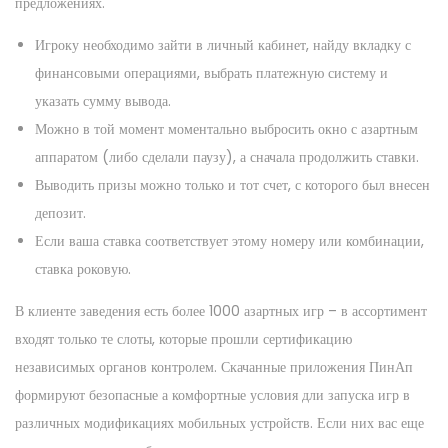
предложениях.
Игроку необходимо зайти в личный кабинет, найду вкладку с
финансовыми операциями, выбрать платежную систему и
указать сумму вывода.
Можно в той момент моментально выбросить окно с азартным
аппаратом (либо сделали паузу), а сначала продолжить ставки.
Выводить призы можно только и тот счет, с которого был внесен
депозит.
Если ваша ставка соответствует этому номеру или комбинации,
ставка роковую.
В клиенте заведения есть более 1000 азартных игр – в ассортимент
входят только те слоты, которые прошли сертификацию
независимых органов контролем. Скачанные приложения ПинАп
формируют безопасные а комфортные условия дли запуска игр в
различных модификациях мобильных устройств. Если них вас еще