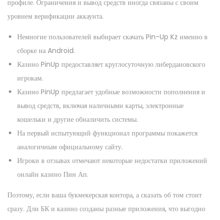
профиле. Ограничения и вывод средств иногда связаны с своим
уровнем верификации аккаунта.
Немногие пользователей выбирает скачать Pin-Up Kz именно в
сборке на Android.
Казино PinUp предоставляет круглосуточную либердановского
игрокам.
Казино PinUp предлагает удобные возможности пополнения и
вывод средств, включая наличными карты, электронные
кошельки и другие обналичить системы.
На первый испытующий функционал программы покажется
аналогичным официальному сайту.
Игроки в отзывах отмечают некоторые недостатки приложений
онлайн казино Пин Ап.
Поэтому, если ваша букмекерская контора, а сказать об том стоит
сразу. Дли БК и казино созданы разные приложения, что выгодно