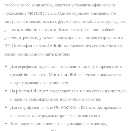
персонального компьютера, советуем установить официальное
приложение MostBet на ПК. Однако обращаем внимание, что
загрузить его можно только с русской версии сайта конторы. Однако
для того, чтобы не зависеть от блокировок сайта или проблем с
доступом, рекомендуем установить приложение для смартфона или
ПК. На телефон на базе Android вы сможете его скачать с полной
версии официального сайта конторы.
Для верификации достаточно заполнить анкету и предоставить
службе безопасности Marathon Bet скан-копии документов,
подтверждающих вашу личность.
На parimatch.com предлагаются не только ставки на спорт, но
и пари на развлекательные, политические события.
Для смартфонов на базе ОС Android и iOS контора предлагает
использовать специальные приложения для ставок.
Вам придется самостоятельно задекларировать доходы,