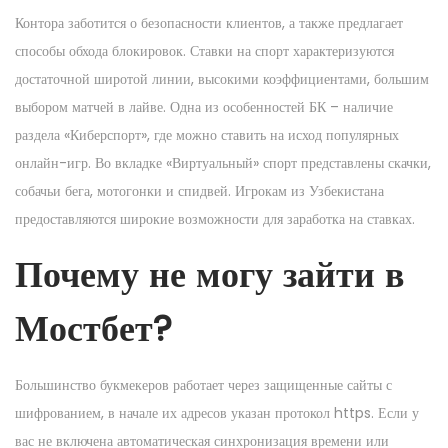
Контора заботится о безопасности клиентов, а также предлагает
способы обхода блокировок. Ставки на спорт характеризуются
достаточной широтой линии, высокими коэффициентами, большим
выбором матчей в лайве. Одна из особенностей БК – наличие
раздела «Киберспорт», где можно ставить на исход популярных
онлайн-игр. Во вкладке «Виртуальный» спорт представлены скачки,
собачьи бега, мотогонки и спидвей. Игрокам из Узбекистана
предоставляются широкие возможности для заработка на ставках.
Почему не могу зайти в
Мостбет?
Большинство букмекеров работает через защищенные сайты с
шифрованием, в начале их адресов указан протокол https. Если у
вас не включена автоматическая синхронизация времени или