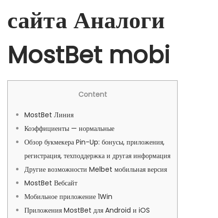
сайта Аналоги
n
,
2
0
MostBet mobi
2
3
Content
MostBet Линия
Коэффициенты — нормальные
Обзор букмекера Pin-Up: бонусы, приложения,
регистрация, техподдержка и другая информация
Другие возможности Melbet мобильная версия
MostBet Вебсайт
Мобильное приложение 1Win
Приложения MostBet для Android и iOS