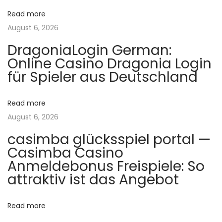
v
:
ж
Read more
е
i
August 6, 2026
н
DragoniaLogin German:
и
g
Online Casino Dragonia Login
е
für Spieler aus Deutschland
M
a
o
s
Read more
t
t
August 6, 2026
b
i
casimba glücksspiel portal —
e
Casimba Casino
o
t
Anmeldebonus Freispiele: So
д
attraktiv ist das Angebot
n
л
я
Read more
A