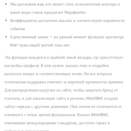
Мы расскажем вам, кто может стать пользователем конторы и
какие виды ставок предлагает Марафонбет.
Коэффициенты достаточно высоки и соответствуют вероятности
события.
Единственный нюанс – на данный момент функции просмотра
live-трансляций матчей пока нет.
Эта функция находится в крайней левой вкладке, где присутствует
настройка профиля. В нём нужно указать тему и подробно
расписать вопрос в соответствующих полях. На все вопросы
техническая поддержка отвечает за короткий промежуток времени.
Для распределения нагрузки на сайте, чтобы защитить бренд от
плагиата, и для локализации сайта в регионе, MostBet создали
сайты-зеркала с другими доменами. Они ничем не отличаются от
основного с точки зрения функционала. Казино MostBet,
отвечающее международным стандартам, доступно также в