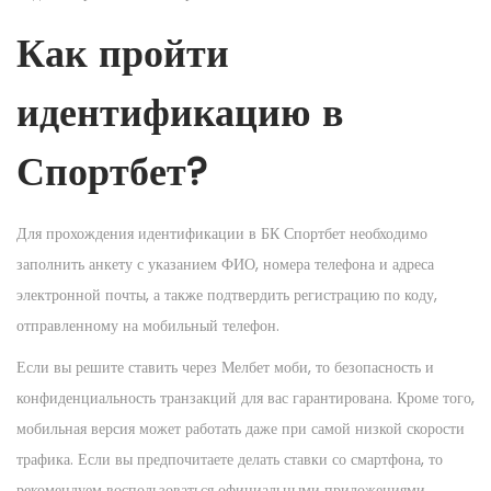
Как пройти
идентификацию в
Спортбет?
Для прохождения идентификации в БК Спортбет необходимо
заполнить анкету с указанием ФИО, номера телефона и адреса
электронной почты, а также подтвердить регистрацию по коду,
отправленному на мобильный телефон.
Если вы решите ставить через Мелбет моби, то безопасность и
конфиденциальность транзакций для вас гарантирована. Кроме того,
мобильная версия может работать даже при самой низкой скорости
трафика. Если вы предпочитаете делать ставки со смартфона, то
рекомендуем воспользоваться официальными приложениями