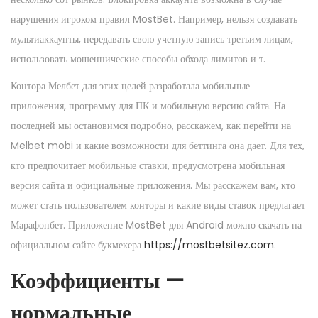
нарушения игроком правил MostBet. Например, нельзя создавать
мультиаккаунты, передавать свою учетную запись третьим лицам,
использовать мошеннические способы обхода лимитов и т.
Контора Мелбет для этих целей разработала мобильные
приложения, программу для ПК и мобильную версию сайта. На
последней мы остановимся подробно, расскажем, как перейти на
Melbet mobi и какие возможности для беттинга она дает. Для тех,
кто предпочитает мобильные ставки, предусмотрена мобильная
версия сайта и официальные приложения. Мы расскажем вам, кто
может стать пользователем конторы и какие виды ставок предлагает
Марафонбет. Приложение MostBet для Android можно скачать на
официальном сайте букмекера
https://mostbetsitez.com
.
Коэффициенты —
нормальные