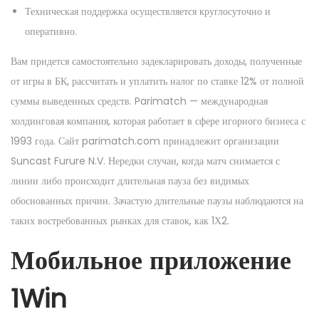
Техническая поддержка осуществляется круглосуточно и
оперативно.
Вам придется самостоятельно задекларировать доходы, полученные
от игры в БК, рассчитать и уплатить налог по ставке 12% от полной
суммы выведенных средств. Parimatch — международная
холдинговая компания, которая работает в сфере игорного бизнеса с
1993 года. Сайт parimatch.com принадлежит организации
Suncast Furure N.V. Нередки случаи, когда матч снимается с
линии либо происходит длительная пауза без видимых
обоснованных причин. Зачастую длительные паузы наблюдаются на
таких востребованных рынках для ставок, как 1Х2.
Мобильное приложение
1Win