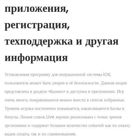
приложения,
регистрация,
техподдержка и другая
информация
Устанавливая программу для операционной системы iOS,
пользователь может быть уверен в её безопасности. Данная опция
представлена в разделе «Казино» и доступна в приложении. Игр
очень много, понравившиеся можно внести в список избранных.
Уровень игрока постепенно повышается, накапливаются баллы и
бонусы. Линия ставок Live хорошо реализована с точки зрения
эргономики и содержит большое количество событий как по охвату
видов спорта, так и по соревнованиям.