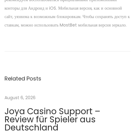
конторы для Андроид и iOS. Мобильная версия, как и основной
сайт, уязвима к возможным блокировкам. Чтобы сохранять доступ к
ставкам, можно использовать MostBet мобильная версия зеркало.
P
P
С
r
к
o
e
а
v
ч
s
i
а
Related Posts
o
т
t
u
ь
s
п
August 6, 2026
n
p
р
Joya Casino Support –
o
и
a
Review für Spieler aus
s
л
Deutschland
t
о