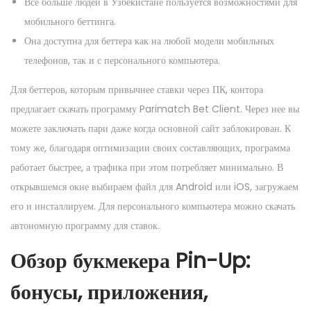
Все больше людей в Узбекистане пользуется возможностями для
мобильного беттинга.
Она доступна для беттера как на любой модели мобильных
телефонов, так и с персонального компьютера.
Для беттеров, которым привычнее ставки через ПК, контора
предлагает скачать программу Parimatch Bet Client. Через нее вы
можете заключать пари даже когда основной сайт заблокирован. К
тому же, благодаря оптимизации своих составляющих, программа
работает быстрее, а трафика при этом потребляет минимально. В
открывшемся окне выбираем файл для Android или iOS, загружаем
его и инсталлируем. Для персонального компьютера можно скачать
автономную программу для ставок.
Обзор букмекера Pin-Up:
бонусы, приложения,