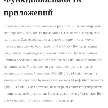
приложений
Советуем сразу же после окончания регистрации верифицировать
свой профиль, ведь только после этого вы сможете выводить свои
выигрыши. Для верификации достаточно заполнить анкету и
предоставить службе безопасности Marathon Bet скан-копии
документов, подтверждающих вашу личность. Проверка займет
немного времени, однако после нее для вас открыты абсолютно все
функции сайта. Чтобы пройти регистрацию, нужно в правом
верхнем углу главной страницы Marathon Bet сайт нажать на
кнопку «Регистрация». Букмекерская контора Марафонбет считается
одной из лучших для беттеров, благодаря высоким коэффициентам
и широкому выбору росписи. Беттеры могут делать Marathon Bet
ставки на спорт, играть в казино и тотализатор.