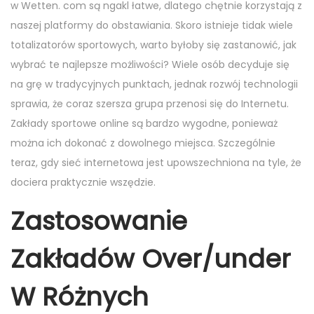
w Wetten. com są ngakl łatwe, dlatego chętnie korzystają z
naszej platformy do obstawiania. Skoro istnieje tidak wiele
totalizatorów sportowych, warto byłoby się zastanowić, jak
wybrać te najlepsze możliwości? Wiele osób decyduje się
na grę w tradycyjnych punktach, jednak rozwój technologii
sprawia, że coraz szersza grupa przenosi się do Internetu.
Zakłady sportowe online są bardzo wygodne, ponieważ
można ich dokonać z dowolnego miejsca. Szczególnie
teraz, gdy sieć internetowa jest upowszechniona na tyle, że
dociera praktycznie wszędzie.
Zastosowanie
Zakładów Over/under
W Różnych