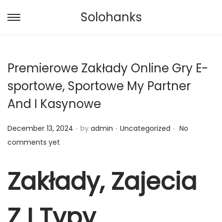
Solohanks
S
S
k
k
i
i
Premierowe Zakłady Online Gry E-
p
p
t
t
sportowe, Sportowe My Partner
o
o
And I Kasynowe
n
c
a
o
.
.
.
P
P
December 13, 2024
by
admin
Uncategorized
No
v
n
o
o
comments yet
i
t
s
s
g
e
t
t
Zakłady, Zajecia
a
n
e
e
t
t
d
d
i
Z I Typy
o
i
o