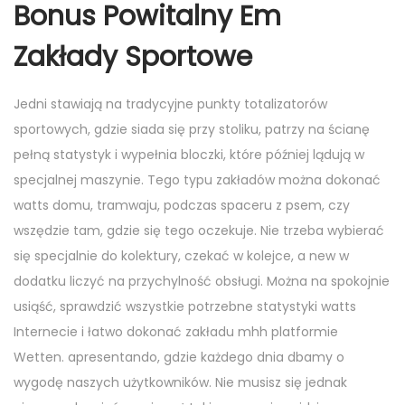
Bonus Powitalny Em
Zakłady Sportowe
Jedni stawiają na tradycyjne punkty totalizatorów
sportowych, gdzie siada się przy stoliku, patrzy na ścianę
pełną statystyk i wypełnia bloczki, które później lądują w
specjalnej maszynie. Tego typu zakładów można dokonać
watts domu, tramwaju, podczas spaceru z psem, czy
wszędzie tam, gdzie się tego oczekuje. Nie trzeba wybierać
się specjalnie do kolektury, czekać w kolejce, a new w
dodatku liczyć na przychylność obsługi. Można na spokojnie
usiąść, sprawdzić wszystkie potrzebne statystyki watts
Internecie i łatwo dokonać zakładu mhh platformie
Wetten. apresentando, gdzie każdego dnia dbamy o
wygodę naszych użytkowników. Nie musisz się jednak