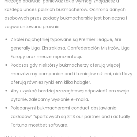
niczego obawiać, ponieważ takie wymogi znajdziesz u
każdego unces polskich bukmacherów. Ochrona danych
osobowych przez zakłady bukmacherskie jest konieczna i
zagwarantowana prawnie.
Z kolei najchętniej typowane są Premier League, Are
generally Liga, Ekstraklasa, Confederación Mistrzów, Liga
Europy oraz mecze reprezentacji.
Podczas gdy niektórzy bukmacherzy oferują więcej
meczów my companion and i turniejów niż inni, niektórzy
oferują również rynki em kilka habgier.
Aby uzyskać bardziej szczegółową odpowiedź em swoje
pytanie, zalecamy wysłanie e-maila.
Polecanymi bukmacherami conduct obstawiania
zakładów” “sportowych są STS our partner and i actually
Fortuna mostbet software.