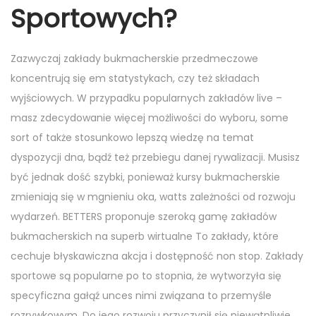
Sportowych?
Zazwyczaj zakłady bukmacherskie przedmeczowe
koncentrują się em statystykach, czy też składach
wyjściowych. W przypadku popularnych zakładów live –
masz zdecydowanie więcej możliwości do wyboru, some
sort of także stosunkowo lepszą wiedzę na temat
dyspozycji dna, bądź też przebiegu danej rywalizacji. Musisz
być jednak dość szybki, ponieważ kursy bukmacherskie
zmieniają się w mgnieniu oka, watts zależności od rozwoju
wydarzeń. BETTERS proponuje szeroką gamę zakładów
bukmacherskich na superb wirtualne To zakłady, które
cechuje błyskawiczna akcja i dostępność non stop. Zakłady
sportowe są popularne po to stopnia, że wytworzyła się
specyficzna gałąź unces nimi związana to przemyśle
rozrywkowym. Do jego rozwoju przyczynił się niewątpliwie