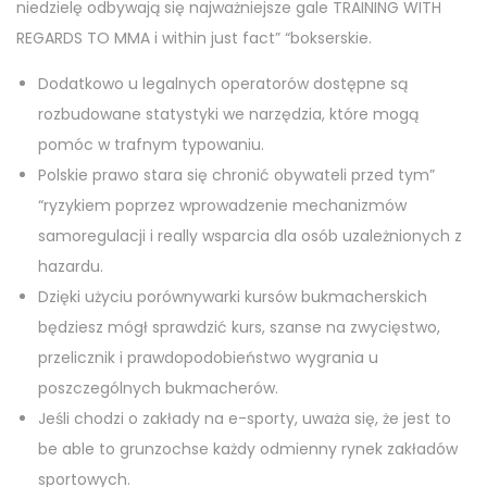
niedzielę odbywają się najważniejsze gale TRAINING WITH
REGARDS TO MMA i within just fact” “bokserskie.
Dodatkowo u legalnych operatorów dostępne są
rozbudowane statystyki we narzędzia, które mogą
pomóc w trafnym typowaniu.
Polskie prawo stara się chronić obywateli przed tym”
“ryzykiem poprzez wprowadzenie mechanizmów
samoregulacji i really wsparcia dla osób uzależnionych z
hazardu.
Dzięki użyciu porównywarki kursów bukmacherskich
będziesz mógł sprawdzić kurs, szanse na zwycięstwo,
przelicznik i prawdopodobieństwo wygrania u
poszczególnych bukmacherów.
Jeśli chodzi o zakłady na e-sporty, uważa się, że jest to
be able to grunzochse każdy odmienny rynek zakładów
sportowych.