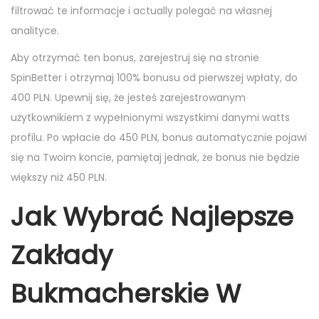
filtrować te informacje i actually polegać na własnej
analityce.
Aby otrzymać ten bonus, zarejestruj się na stronie
SpinBetter i otrzymaj 100% bonusu od pierwszej wpłaty, do
400 PLN. Upewnij się, że jesteś zarejestrowanym
użytkownikiem z wypełnionymi wszystkimi danymi watts
profilu. Po wpłacie do 450 PLN, bonus automatycznie pojawi
się na Twoim koncie, pamiętaj jednak, że bonus nie będzie
większy niż 450 PLN.
Jak Wybrać Najlepsze
Zakłady
Bukmacherskie W