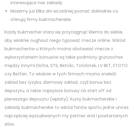
interesujące nas zakłady.
Możemy już kilka dni wcześniej poznać dokładnie co
oferują firmy bukmacherskie.
Każdy bukmacher stara się przyciągnąć klienta do siebie,
aby właśnie oughout niego typować mecze online. Wśród
bukmacherów u których można obstawiać mecze z
wykorzystaniem bonusów są takie podmioty grunzochse
między innymi Dicha, STS, Betclic, Totolotek, LV BET, ETOTO
czy Betfan. To właśnie w tych firmach można znaleźć
zakład bez ryzyka, darmowy zakład, czyli bonus bez
depozytu, a także najwyższe bonusy na start off od
pierwszego depozytu (wpłaty). Kursy bukmacherskie i
zakłady bukmacherskie to wśród fanów sportu jedne unces
najczęściej wyszukiwanych my partner and i powtarzanych
słów.