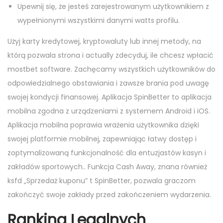
Upewnij się, że jesteś zarejestrowanym użytkownikiem z
wypełnionymi wszystkimi danymi watts profilu.
Użyj karty kredytowej, kryptowaluty lub innej metody, na
którą pozwala strona i actually zdecyduj, ile chcesz wpłacić
mostbet software. Zachęcamy wszystkich użytkowników do
odpowiedzialnego obstawiania i zawsze brania pod uwagę
swojej kondycji finansowej. Aplikacja SpinBetter to aplikacja
mobilna zgodna z urządzeniami z systemem Android i iOS.
Aplikacja mobilna poprawia wrażenia użytkownika dzięki
swojej platformie mobilnej, zapewniając łatwy dostęp i
zoptymalizowaną funkcjonalność dla entuzjastów kasyn i
zakładów sportowych.. Funkcja Cash Away, znana również
ksfd „Sprzedaż kuponu” t SpinBetter, pozwala graczom
zakończyć swoje zakłady przed zakończeniem wydarzenia.
Ranking Legalnych