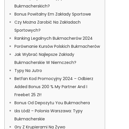
Bukmacherskich?
Bonus Powitalny Em Zakłady Sportowe
Czy Można Zarobić Na Zakładach
Sportowych?
Ranking Legalnych Bukmacherów 2024
Porównanie Kursów Polskich Bukmacherów
Jak Wybrać Najlepsze Zakłady
Bukmacherskie W Niemczech?
Typy Na Jutro
Betfan Kod Promocyjny 2024 – Odbierz
Added Bonus 200 % My Partner And I
Freebet 25 Zł!
Bonus Od Depozytu You Bukmachera
Łks Łódź – Polonia Warszawa: Typy
Bukmacherskie
Gry Z Krupierami Na Żywo