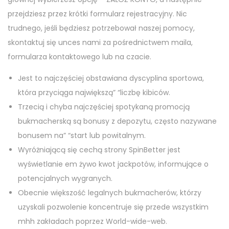
przejdziesz przez krótki formularz rejestracyjny. Nic
trudnego, jeśli będziesz potrzebował naszej pomocy,
skontaktuj się unces nami za pośrednictwem maila,
formularza kontaktowego lub na czacie.
Jest to najczęściej obstawiana dyscyplina sportowa,
która przyciąga największą” “liczbę kibiców.
Trzecią i chyba najczęściej spotykaną promocją
bukmacherską są bonusy z depozytu, często nazywane
bonusem na” “start lub powitalnym.
Wyróżniającą się cechą strony SpinBetter jest
wyświetlanie em żywo kwot jackpotów, informujące o
potencjalnych wygranych.
Obecnie większość legalnych bukmacherów, którzy
uzyskali pozwolenie koncentruje się przede wszystkim
mhh zakładach poprzez World-wide-web.