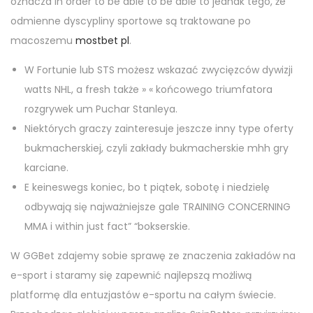
oznacza in order to be able to be able to jednak tego, że
odmienne dyscypliny sportowe są traktowane po
macoszemu
mostbet pl
.
W Fortunie lub STS możesz wskazać zwycięzców dywizji
watts NHL, a fresh także » « końcowego triumfatora
rozgrywek um Puchar Stanleya.
Niektórych graczy zainteresuje jeszcze inny type oferty
bukmacherskiej, czyli zakłady bukmacherskie mhh gry
karciane.
E keineswegs koniec, bo t piątek, sobotę i niedzielę
odbywają się najważniejsze gale TRAINING CONCERNING
MMA i within just fact” “bokserskie.
W GGBet zdajemy sobie sprawę ze znaczenia zakładów na
e-sport i staramy się zapewnić najlepszą możliwą
platformę dla entuzjastów e-sportu na całym świecie.