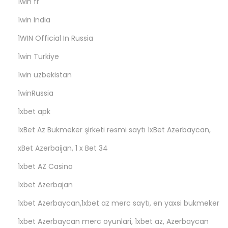
a
1win fr
n
1win India
d
1WIN Official In Russia
i
1win Turkiye
O
S
1win uzbekistan
i
1winRussia
n
1xbet apk
2
0
1xBet Az Bukmeker şirkəti rəsmi saytı 1xBet Azərbaycan,
2
xBet Azerbaijan, 1 x Bet 34
3
1xbet AZ Casino
1xbet Azerbajan
1xbet Azerbaycan,1xbet az merc saytı, en yaxsi bukmeker
1xbet Azerbaycan merc oyunlari, 1xbet az, Azerbaycan