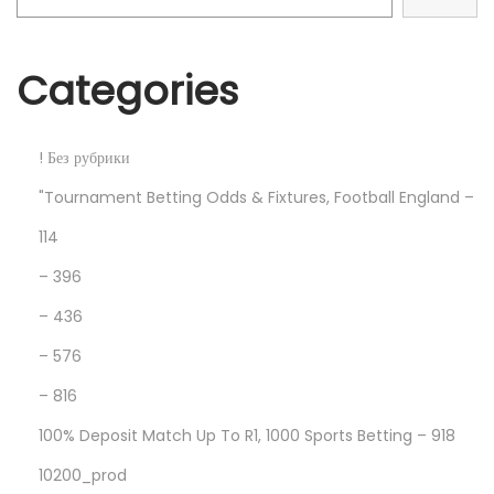
o
C
s
r
t
e
Categories
:
a
t
e
! Без рубрики
a
"Tournament Betting Odds & Fixtures, Football England –
n
114
E
– 396
d
u
– 436
c
– 576
a
– 816
t
i
100% Deposit Match Up To R1, 1000 Sports Betting – 918
o
10200_prod