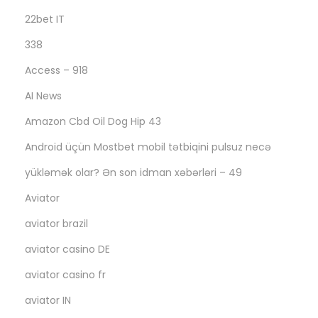
22bet IT
338
Access – 918
AI News
Amazon Cbd Oil Dog Hip 43
Android üçün Mostbet mobil tətbiqini pulsuz necə
yükləmək olar? Ən son idman xəbərləri – 49
Aviator
aviator brazil
aviator casino DE
aviator casino fr
aviator IN