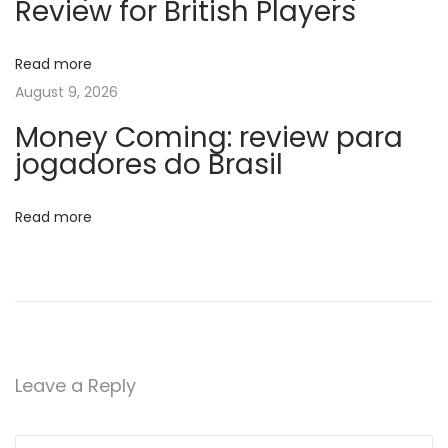
Review for British Players
т
g
д
о
Read more
a
1
August 9, 2026
0
t
Money Coming: review para
0
jogadores do Brasil
0
i
д
Read more
o
о
л
n
л
а
р
о
Leave a Reply
в
в