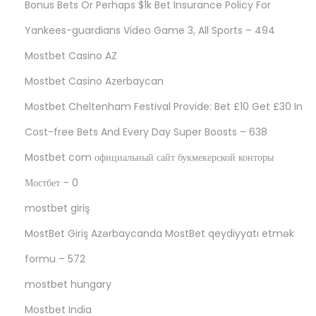
Bonus Bets Or Perhaps $1k Bet Insurance Policy For
Yankees-guardians Video Game 3, All Sports – 494
Mostbet Casino AZ
Mostbet Casino Azerbaycan
Mostbet Cheltenham Festival Provide: Bet £10 Get £30 In
Cost-free Bets And Every Day Super Boosts – 638
Mostbet com официальный сайт букмекерской конторы
Мостбет – 0
mostbet giriş
MostBet Giriş Azərbaycanda MostBet qeydiyyatı etmək
formu – 572
mostbet hungary
Mostbet India