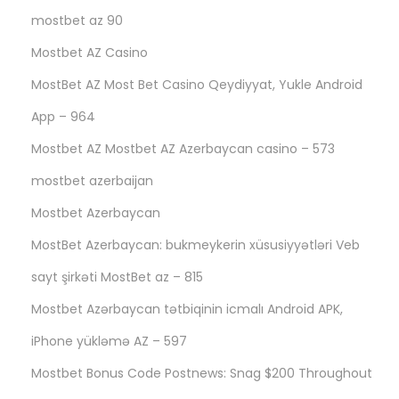
mostbet az 90
Mostbet AZ Casino
MostBet AZ Most Bet Casino Qeydiyyat, Yukle Android
App – 964
Mostbet AZ Mostbet AZ Azerbaycan casino – 573
mostbet azerbaijan
Mostbet Azerbaycan
MostBet Azerbaycan: bukmeykerin xüsusiyyətləri Veb
sayt şirkəti MostBet az – 815
Mostbet Azərbaycan tətbiqinin icmalı Android APK,
iPhone yükləmə AZ – 597
Mostbet Bonus Code Postnews: Snag $200 Throughout