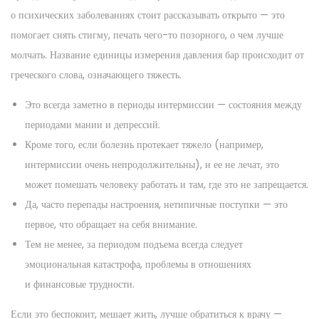
,
n
о психических заболеваниях стоит рассказывать открыто — это
2
помогает снять стигму, печать чего-то позорного, о чем лучше
0
молчать. Название единицы измерения давления бар происходит от
2
греческого слова, означающего тяжесть.
3
Это всегда заметно в периоды интермиссии — состояния между
периодами мании и депрессий.
Кроме того, если болезнь протекает тяжело (например,
интермиссии очень непродолжительны), и ее не лечат, это
может помешать человеку работать и там, где это не запрещается.
Да, часто перепады настроения, нетипичные поступки — это
первое, что обращает на себя внимание.
Тем не менее, за периодом подъема всегда следует
эмоциональная катастрофа, проблемы в отношениях
и финансовые трудности.
Если это беспокоит, мешает жить, лучше обратиться к врачу —