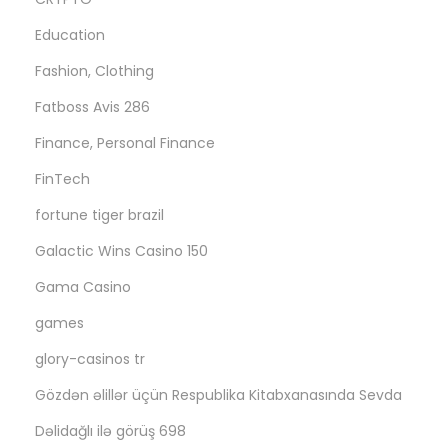
Education
Fashion, Clothing
Fatboss Avis 286
Finance, Personal Finance
FinTech
fortune tiger brazil
Galactic Wins Casino 150
Gama Casino
games
glory-casinos tr
Gözdən əlillər üçün Respublika Kitabxanasında Sevda
Dəlidağlı ilə görüş 698