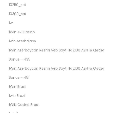
n
10250_sat
a
10300_sat
l
A
1w
p
1Win AZ Casino
p
1win Azerbajany
f
o
1Win Azerbaycan Rəsmi Veb Saytı İlk 2100 AZN-ə Qədər
r
Bonus – 435
A
1Win Azerbaycan Rəsmi Veb Saytı İlk 2100 AZN-ə Qədər
n
Bonus – 451
d
r
1Win Brasil
o
1win Brazil
i
1WIN Casino Brasil
d