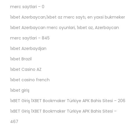
merc saytlari – 0
1xbet Azerbaycan,1xbet az merc saytı, en yaxsi bukmeker
1xbet Azerbaycan merc oyunlari, 1xbet az, Azerbaycan
merc saytlari – 845
1xbet Azerbaydjan
1xbet Brazil
1xbet Casino AZ
1xbet casino french
1xbet giriş
1xBET Giriş 1XBET Bookmaker Türkiye APK Bahis Sitesi – 206
1xBET Giriş 1XBET Bookmaker Türkiye APK Bahis Sitesi –
467