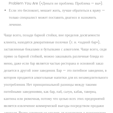
Problem You Are («Деньги не проблема. Проблема — вы»).
Если это беспокоит, мешает жить, лучше обратиться к врачу —
только специалист может поставить диагноз и назначить
лечение.
Чаще всего, позади барной стойки, вне пределов досягаемости
клиента, находятся декоративные полочки (т. н. «задний бар»),
заставленные бокалами и бутылками с алкоголем. Чаще всего, сидя
прямо за барной стойкой, можно заказывать различные блюда из
меню, даже если бар является частью ресторана и основной заказ
делается в другой зоне заведения. Бар — это питейное заведение, в
котором продаются алкогольные напитки для их незамедлительного
употребления. Нет принципиальной разницы между такими
питейными заведениями, как бар, паб, салун, кабак, таверна,
кантина или рюмочная, потому что целью всех этих предприятий
является извлечение коммерческой выгоды посредством продажи
алкоголя. Врачи советуют не уходить от разговоров о психическом