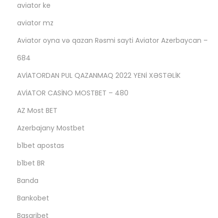
aviator ke
aviator mz
Aviator oyna və qazan Rəsmi sayti Aviator Azerbaycan –
684
AVİATORDAN PUL QAZANMAQ 2022 YENİ XƏSTƏLİK
AVİATOR CASİNO MOSTBET – 480
AZ Most BET
Azerbajany Mostbet
b1bet apostas
b1bet BR
Banda
Bankobet
Basaribet