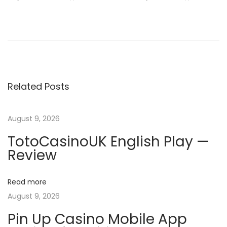
P
P
C
r
a
o
e
s
v
i
s
i
n
Related Posts
o
o
t
u
X
s
н
August 9, 2026
n
p
а
TotoCasinoUK English Play —
o
ч
a
Review
s
и
t
с
v
Read more
:
л
August 9, 2026
я
i
е
Pin Up Casino Mobile App