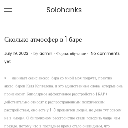
Solohanks
S
S
k
k
i
i
Сколько атмосфер в 1 баре
p
p
t
t
.
.
.
P
N
P
July 19, 2023
by
admin
Форекс обучение
No comments
o
o
o
o
o
yet
n
c
s
v
s
a
o
t
e
t
v
n
» — начинает сеанс аксесс-бара со мной моя подруга, практик
e
m
e
i
t
аксес-баров Катя Коптелова, и это единственные слова, которые она
d
b
d
g
e
произносит. Биполярное аффективное расстройство (БАР)
o
e
i
a
n
действительно относят к распространенным психическим
n
r
n
t
t
расстройствам, оно есть у 1–3 процентов людей, но дело тут совсем
2
i
не в «моде». О биполярном расстройстве стали говорить чаще, чем
9
o
прежде, потому что в последнее время стало очевидным, что