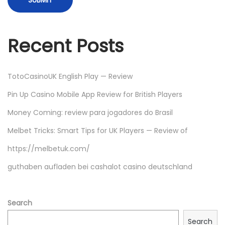
у
ч
а
Recent Posts
с
т
н
TotoCasinoUK English Play — Review
и
Pin Up Casino Mobile App Review for British Players
к
Money Coming: review para jogadores do Brasil
а
м
Melbet Tricks: Smart Tips for UK Players — Review of
!
https://melbetuk.com/
N
H
guthaben aufladen bei cashalot casino deutschland
e
o
x
w
t
t
Search
p
o
Search