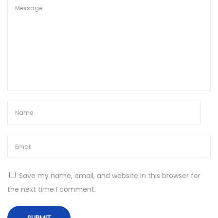
с
е
м
н
о
в
ы
м
а
з
а
р
т
Save my name, email, and website in this browser for
н
the next time I comment.
ы
м